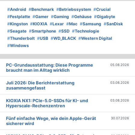
#
Android
#
Benchmark
#
Betriebssystem
#
Crucial
#
Festplatte
#
Gamer
#
Gaming
#
Gehäuse
#
Gigabyte
#
Kingston
#
KIOXIA
#
Lexar
#
Mac
#
Samsung
#
SanDisk
#
Seagate
#
Smartphone
#
SSD
#
Technologie
#
Thunderbolt
#
USB
#
WD_BLACK
#
Western Digital
#
Windows
PC-Grundausstattung: Diese Programme
05.08.2026
braucht man im Alltag wirklich
Juli 2026: Die Bericht­erstattung
03.08.2026
zusammengefasst
KIOXIA NX1: PCIe-5.0-SSDs für KI- und
03.08.2026
Hyperscale-Rechenzentren
Fünf einfache Wege, wie dein Apple-Gerät
30.07.2026
sicherer wird