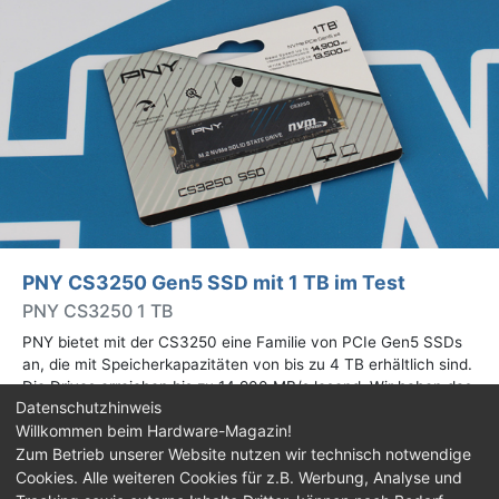
PNY CS3250 Gen5 SSD mit 1 TB im Test
PNY CS3250 1 TB
PNY bietet mit der CS3250 eine Familie von PCIe Gen5 SSDs
an, die mit Speicherkapazitäten von bis zu 4 TB erhältlich sind.
Die Drives erreichen bis zu 14.900 MB/s lesend. Wir haben das
Datenschutzhinweis
1-TB-Modell getestet.
Willkommen beim Hardware-Magazin!
Zum Betrieb unserer Website nutzen wir technisch notwendige
Impressum
|
Kontakt
|
Jobs
|
Datenschutz
|
Cookies. Alle weiteren Cookies für z.B. Werbung, Analyse und
Consent‑Einstellungen
|
Haftungsausschluss