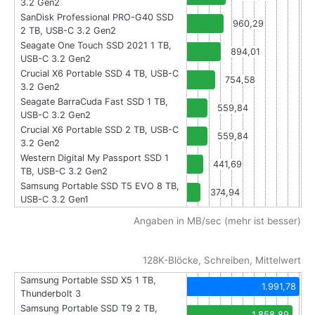
3.2 Gen2
SanDisk Professional PRO-G40 SSD
960,29
2 TB, USB-C 3.2 Gen2
Seagate One Touch SSD 2021 1 TB,
894,01
USB-C 3.2 Gen2
Crucial X6 Portable SSD 4 TB, USB-C
754,58
3.2 Gen2
Seagate BarraCuda Fast SSD 1 TB,
559,84
USB-C 3.2 Gen2
Crucial X6 Portable SSD 2 TB, USB-C
559,84
3.2 Gen2
Western Digital My Passport SSD 1
441,69
TB, USB-C 3.2 Gen2
Samsung Portable SSD T5 EVO 8 TB,
374,94
USB-C 3.2 Gen1
Angaben in MB/sec (mehr ist besser)
128K-Blöcke, Schreiben, Mittelwert
Samsung Portable SSD X5 1 TB,
1.991,78
Thunderbolt 3
Samsung Portable SSD T9 2 TB,
1.858,89