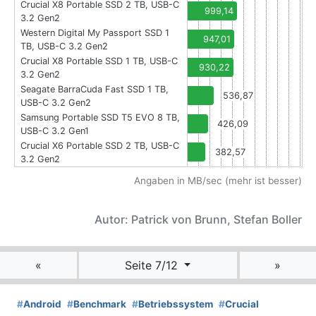
Crucial X8 Portable SSD 2 TB, USB-C
999,14
3.2 Gen2
Western Digital My Passport SSD 1
947,01
TB, USB-C 3.2 Gen2
Crucial X8 Portable SSD 1 TB, USB-C
930,22
3.2 Gen2
Seagate BarraCuda Fast SSD 1 TB,
536,87
USB-C 3.2 Gen2
Samsung Portable SSD T5 EVO 8 TB,
426,09
USB-C 3.2 Gen1
Crucial X6 Portable SSD 2 TB, USB-C
382,57
3.2 Gen2
Angaben in MB/sec (mehr ist besser)
Autor: Patrick von Brunn, Stefan Boller
«
Seite 7/12
»
#
Android
#
Benchmark
#
Betriebssystem
#
Crucial