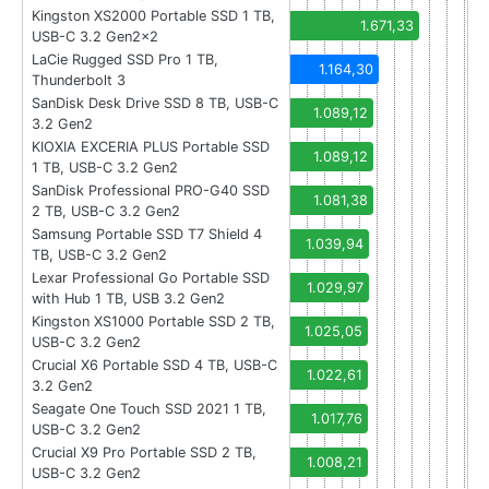
Kingston XS2000 Portable SSD 1 TB,
1.671,33
USB-C 3.2 Gen2x2
LaCie Rugged SSD Pro 1 TB,
1.164,30
Thunderbolt 3
SanDisk Desk Drive SSD 8 TB, USB-C
1.089,12
3.2 Gen2
KIOXIA EXCERIA PLUS Portable SSD
1.089,12
1 TB, USB-C 3.2 Gen2
SanDisk Professional PRO-G40 SSD
1.081,38
2 TB, USB-C 3.2 Gen2
Samsung Portable SSD T7 Shield 4
1.039,94
TB, USB-C 3.2 Gen2
Lexar Professional Go Portable SSD
1.029,97
with Hub 1 TB, USB 3.2 Gen2
Kingston XS1000 Portable SSD 2 TB,
1.025,05
USB-C 3.2 Gen2
Crucial X6 Portable SSD 4 TB, USB-C
1.022,61
3.2 Gen2
Seagate One Touch SSD 2021 1 TB,
1.017,76
USB-C 3.2 Gen2
Crucial X9 Pro Portable SSD 2 TB,
1.008,21
USB-C 3.2 Gen2