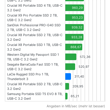
USB-C 3.2 Gen2
Crucial X6 Portable SSD 4 TB, USB-C
960,29
3.2 Gen2
Crucial X9 Pro Portable SSD 2 TB,
953,23
USB-C 3.2 Gen2
SanDisk Professional PRO-G40 SSD
939,52
2 TB, USB-C 3.2 Gen2
Crucial X8 Portable SSD 2 TB, USB-C
933,28
3.2 Gen2
Crucial X8 Portable SSD 1 TB, USB-C
868,67
3.2 Gen2
Western Digital My Passport SSD 1
572,36
TB, USB-C 3.2 Gen2
Seagate BarraCuda Fast SSD 1 TB,
520,97
USB-C 3.2 Gen2
LaCie Rugged SSD Pro 1 TB,
311,40
Thunderbolt 3
Crucial X6 Portable SSD 2 TB, USB-C
209,95
3.2 Gen2
Samsung Portable SSD T5 EVO 8 TB,
65,21
USB-C 3.2 Gen1
Angaben in MB/sec (mehr ist besser)