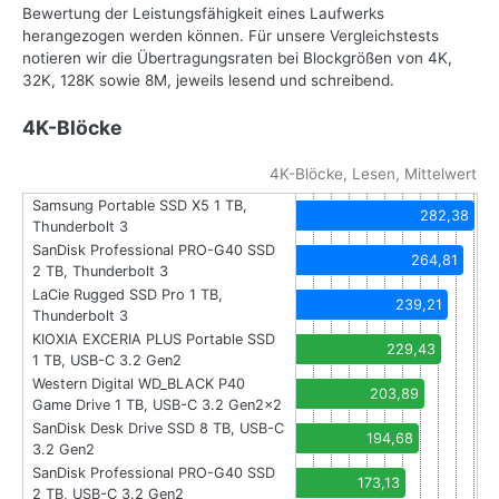
Bewertung der Leistungsfähigkeit eines Laufwerks
herangezogen werden können. Für unsere Vergleichstests
notieren wir die Übertragungsraten bei Blockgrößen von 4K,
32K, 128K sowie 8M, jeweils lesend und schreibend.
4K-Blöcke
4K-Blöcke, Lesen, Mittelwert
Samsung Portable SSD X5 1 TB,
282,38
Thunderbolt 3
SanDisk Professional PRO-G40 SSD
264,81
2 TB, Thunderbolt 3
LaCie Rugged SSD Pro 1 TB,
239,21
Thunderbolt 3
KIOXIA EXCERIA PLUS Portable SSD
229,43
1 TB, USB-C 3.2 Gen2
Western Digital WD_BLACK P40
203,89
Game Drive 1 TB, USB-C 3.2 Gen2x2
SanDisk Desk Drive SSD 8 TB, USB-C
194,68
3.2 Gen2
SanDisk Professional PRO-G40 SSD
173,13
2 TB, USB-C 3.2 Gen2