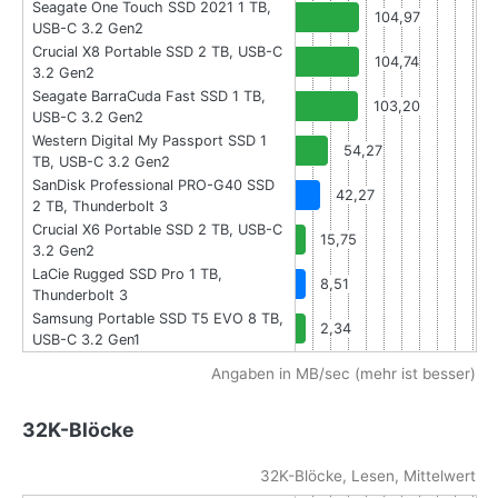
Seagate One Touch SSD 2021 1 TB,
104,97
USB-C 3.2 Gen2
Crucial X8 Portable SSD 2 TB, USB-C
104,74
3.2 Gen2
Seagate BarraCuda Fast SSD 1 TB,
103,20
USB-C 3.2 Gen2
Western Digital My Passport SSD 1
54,27
TB, USB-C 3.2 Gen2
SanDisk Professional PRO-G40 SSD
42,27
2 TB, Thunderbolt 3
Crucial X6 Portable SSD 2 TB, USB-C
15,75
3.2 Gen2
LaCie Rugged SSD Pro 1 TB,
8,51
Thunderbolt 3
Samsung Portable SSD T5 EVO 8 TB,
2,34
USB-C 3.2 Gen1
Angaben in MB/sec (mehr ist besser)
32K-Blöcke
32K-Blöcke, Lesen, Mittelwert