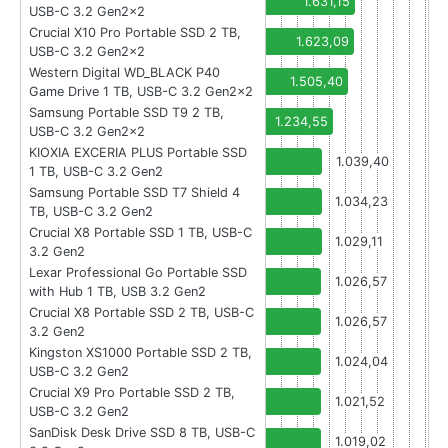
1.631,15
USB-C 3.2 Gen2x2
Crucial X10 Pro Portable SSD 2 TB,
1.623,09
USB-C 3.2 Gen2x2
Western Digital WD_BLACK P40
1.505,40
Game Drive 1 TB, USB-C 3.2 Gen2x2
Samsung Portable SSD T9 2 TB,
1.234,55
USB-C 3.2 Gen2x2
KIOXIA EXCERIA PLUS Portable SSD
1.039,40
1 TB, USB-C 3.2 Gen2
Samsung Portable SSD T7 Shield 4
1.034,23
TB, USB-C 3.2 Gen2
Crucial X8 Portable SSD 1 TB, USB-C
1.029,11
3.2 Gen2
Lexar Professional Go Portable SSD
1.026,57
with Hub 1 TB, USB 3.2 Gen2
Crucial X8 Portable SSD 2 TB, USB-C
1.026,57
3.2 Gen2
Kingston XS1000 Portable SSD 2 TB,
1.024,04
USB-C 3.2 Gen2
Crucial X9 Pro Portable SSD 2 TB,
1.021,52
USB-C 3.2 Gen2
SanDisk Desk Drive SSD 8 TB, USB-C
1.019,02