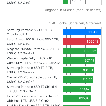
284,11
USB-C 3.2 Gen2
Angaben in MB/sec (mehr ist besser)
32K-Blöcke, Schreiben, Mittelwert
Samsung Portable SSD X5 1 TB,
1.131,09
Thunderbolt 3
Lexar Armor 700 Portable SSD 1 TB,
1.090,13
USB-C 3.2 Gen2x2
Kingston XS2000 Portable SSD 1 TB,
1.023,02
USB-C 3.2 Gen2x2
Western Digital WD_BLACK P40
967,45
Game Drive 1 TB, USB-C 3.2 Gen2x2
Samsung Portable SSD T9 2 TB,
935,61
USB-C 3.2 Gen2x2
Crucial X10 Pro Portable SSD 2 TB,
913,38
USB-C 3.2 Gen2x2
Samsung Portable SSD T7 Shield 4
838,07
TB, USB-C 3.2 Gen2
Lexar Professional Go Portable SSD
835,98
with Hub 1 TB, USB 3.2 Gen2
SanDisk Desk Drive SSD 8 TB, USB-C