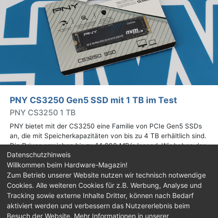
PNY CS3250 Gen5 SSD mit 1 TB im Test
PNY CS3250 1 TB
PNY bietet mit der CS3250 eine Familie von PCIe Gen5 SSDs
an, die mit Speicherkapazitäten von bis zu 4 TB erhältlich sind.
Die Drives erreichen bis zu 14.900 MB/s lesend. Wir haben das
Datenschutzhinweis
1-TB-Modell getestet.
Willkommen beim Hardware-Magazin!
Zum Betrieb unserer Website nutzen wir technisch notwendige
Impressum
|
Kontakt
|
Jobs
|
Datenschutz
|
Cookies. Alle weiteren Cookies für z.B. Werbung, Analyse und
Consent‑Einstellungen
|
Haftungsausschluss
Tracking sowie externe Inhalte Dritter, können nach Bedarf
aktiviert werden und verbessern das Nutzererlebnis beim
Feed
Facebook
YouTube
TikTok
Besuch der Website. Mehr Informationen in unserer