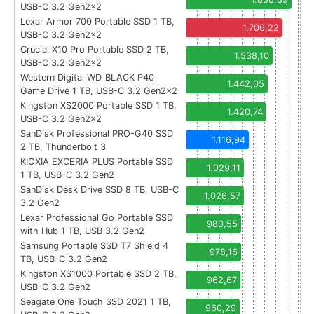
USB-C 3.2 Gen2x2
Lexar Armor 700 Portable SSD 1 TB,
1.706,22
USB-C 3.2 Gen2x2
Crucial X10 Pro Portable SSD 2 TB,
1.538,10
USB-C 3.2 Gen2x2
Western Digital WD_BLACK P40
1.442,05
Game Drive 1 TB, USB-C 3.2 Gen2x2
Kingston XS2000 Portable SSD 1 TB,
1.420,74
USB-C 3.2 Gen2x2
SanDisk Professional PRO-G40 SSD
1.116,94
2 TB, Thunderbolt 3
KIOXIA EXCERIA PLUS Portable SSD
1.029,11
1 TB, USB-C 3.2 Gen2
SanDisk Desk Drive SSD 8 TB, USB-C
1.026,57
3.2 Gen2
Lexar Professional Go Portable SSD
980,55
with Hub 1 TB, USB 3.2 Gen2
Samsung Portable SSD T7 Shield 4
978,16
TB, USB-C 3.2 Gen2
Kingston XS1000 Portable SSD 2 TB,
962,67
USB-C 3.2 Gen2
Seagate One Touch SSD 2021 1 TB,
960,29