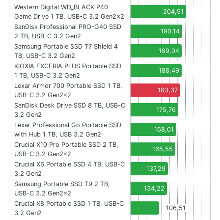
Western Digital WD_BLACK P40
204,91
Game Drive 1 TB, USB-C 3.2 Gen2x2
SanDisk Professional PRO-G40 SSD
190,14
2 TB, USB-C 3.2 Gen2
Samsung Portable SSD T7 Shield 4
189,04
TB, USB-C 3.2 Gen2
KIOXIA EXCERIA PLUS Portable SSD
188,49
1 TB, USB-C 3.2 Gen2
Lexar Armor 700 Portable SSD 1 TB,
183,37
USB-C 3.2 Gen2x2
SanDisk Desk Drive SSD 8 TB, USB-C
175,76
3.2 Gen2
Lexar Professional Go Portable SSD
168,01
with Hub 1 TB, USB 3.2 Gen2
Crucial X10 Pro Portable SSD 2 TB,
165,55
USB-C 3.2 Gen2x2
Crucial X6 Portable SSD 4 TB, USB-C
137,29
3.2 Gen2
Samsung Portable SSD T9 2 TB,
134,22
USB-C 3.2 Gen2x2
Crucial X8 Portable SSD 1 TB, USB-C
106,51
3.2 Gen2