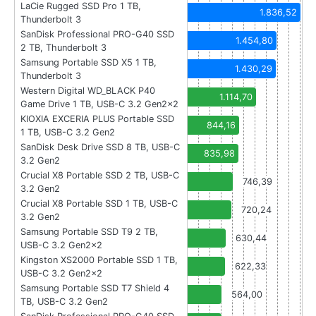
LaCie Rugged SSD Pro 1 TB,
1.836,52
Thunderbolt 3
SanDisk Professional PRO-G40 SSD
1.454,80
2 TB, Thunderbolt 3
Samsung Portable SSD X5 1 TB,
1.430,29
Thunderbolt 3
Western Digital WD_BLACK P40
1.114,70
Game Drive 1 TB, USB-C 3.2 Gen2x2
KIOXIA EXCERIA PLUS Portable SSD
844,16
1 TB, USB-C 3.2 Gen2
SanDisk Desk Drive SSD 8 TB, USB-C
835,98
3.2 Gen2
Crucial X8 Portable SSD 2 TB, USB-C
746,39
3.2 Gen2
Crucial X8 Portable SSD 1 TB, USB-C
720,24
3.2 Gen2
Samsung Portable SSD T9 2 TB,
630,44
USB-C 3.2 Gen2x2
Kingston XS2000 Portable SSD 1 TB,
622,33
USB-C 3.2 Gen2x2
Samsung Portable SSD T7 Shield 4
564,00
TB, USB-C 3.2 Gen2