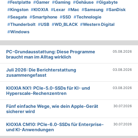
#
Festplatte
#
Gamer
#
Gaming
#
Gehäuse
#
Gigabyte
#
Kingston
#
KIOXIA
#
Lexar
#
Mac
#
Samsung
#
SanDisk
#
Seagate
#
Smartphone
#
SSD
#
Technologie
#
Thunderbolt
#
USB
#
WD_BLACK
#
Western Digital
#
Windows
PC-Grundausstattung: Diese Programme
05.08.2026
braucht man im Alltag wirklich
Juli 2026: Die Bericht­erstattung
03.08.2026
zusammengefasst
KIOXIA NX1: PCIe-5.0-SSDs für KI- und
03.08.2026
Hyperscale-Rechenzentren
Fünf einfache Wege, wie dein Apple-Gerät
30.07.2026
sicherer wird
KIOXIA CM10: PCIe-6.0-SSDs für Enterprise-
30.07.2026
und KI-Anwendungen