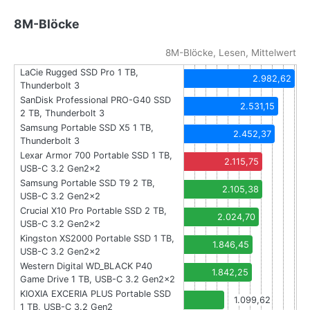
8M-Blöcke
8M-Blöcke, Lesen, Mittelwert
LaCie Rugged SSD Pro 1 TB,
2.982,62
Thunderbolt 3
SanDisk Professional PRO-G40 SSD
2.531,15
2 TB, Thunderbolt 3
Samsung Portable SSD X5 1 TB,
2.452,37
Thunderbolt 3
Lexar Armor 700 Portable SSD 1 TB,
2.115,75
USB-C 3.2 Gen2x2
Samsung Portable SSD T9 2 TB,
2.105,38
USB-C 3.2 Gen2x2
Crucial X10 Pro Portable SSD 2 TB,
2.024,70
USB-C 3.2 Gen2x2
Kingston XS2000 Portable SSD 1 TB,
1.846,45
USB-C 3.2 Gen2x2
Western Digital WD_BLACK P40
1.842,25
Game Drive 1 TB, USB-C 3.2 Gen2x2
KIOXIA EXCERIA PLUS Portable SSD
1.099,62
1 TB, USB-C 3.2 Gen2