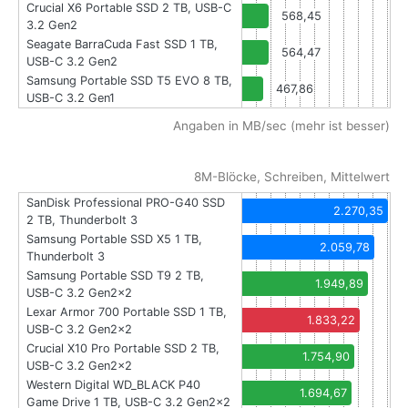
Crucial X6 Portable SSD 2 TB, USB-C
568,45
3.2 Gen2
Seagate BarraCuda Fast SSD 1 TB,
564,47
USB-C 3.2 Gen2
Samsung Portable SSD T5 EVO 8 TB,
467,86
USB-C 3.2 Gen1
Angaben in MB/sec (mehr ist besser)
8M-Blöcke, Schreiben, Mittelwert
SanDisk Professional PRO-G40 SSD
2.270,35
2 TB, Thunderbolt 3
Samsung Portable SSD X5 1 TB,
2.059,78
Thunderbolt 3
Samsung Portable SSD T9 2 TB,
1.949,89
USB-C 3.2 Gen2x2
Lexar Armor 700 Portable SSD 1 TB,
1.833,22
USB-C 3.2 Gen2x2
Crucial X10 Pro Portable SSD 2 TB,
1.754,90
USB-C 3.2 Gen2x2
Western Digital WD_BLACK P40
1.694,67
Game Drive 1 TB, USB-C 3.2 Gen2x2