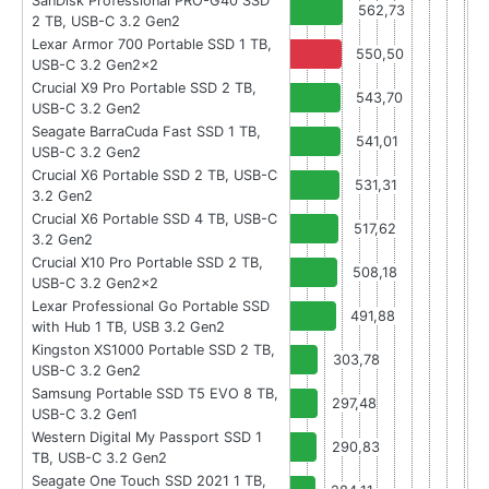
SanDisk Professional PRO-G40 SSD
562,73
2 TB, USB-C 3.2 Gen2
Lexar Armor 700 Portable SSD 1 TB,
550,50
USB-C 3.2 Gen2x2
Crucial X9 Pro Portable SSD 2 TB,
543,70
USB-C 3.2 Gen2
Seagate BarraCuda Fast SSD 1 TB,
541,01
USB-C 3.2 Gen2
Crucial X6 Portable SSD 2 TB, USB-C
531,31
3.2 Gen2
Crucial X6 Portable SSD 4 TB, USB-C
517,62
3.2 Gen2
Crucial X10 Pro Portable SSD 2 TB,
508,18
USB-C 3.2 Gen2x2
Lexar Professional Go Portable SSD
491,88
with Hub 1 TB, USB 3.2 Gen2
Kingston XS1000 Portable SSD 2 TB,
303,78
USB-C 3.2 Gen2
Samsung Portable SSD T5 EVO 8 TB,
297,48
USB-C 3.2 Gen1
Western Digital My Passport SSD 1
290,83
TB, USB-C 3.2 Gen2
Seagate One Touch SSD 2021 1 TB,