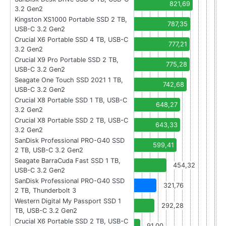
821,69
3.2 Gen2
Kingston XS1000 Portable SSD 2 TB,
787,35
USB-C 3.2 Gen2
Crucial X6 Portable SSD 4 TB, USB-C
777,21
3.2 Gen2
Crucial X9 Pro Portable SSD 2 TB,
775,28
USB-C 3.2 Gen2
Seagate One Touch SSD 2021 1 TB,
742,68
USB-C 3.2 Gen2
Crucial X8 Portable SSD 1 TB, USB-C
648,27
3.2 Gen2
Crucial X8 Portable SSD 2 TB, USB-C
643,33
3.2 Gen2
SanDisk Professional PRO-G40 SSD
599,41
2 TB, USB-C 3.2 Gen2
Seagate BarraCuda Fast SSD 1 TB,
454,32
USB-C 3.2 Gen2
SanDisk Professional PRO-G40 SSD
321,76
2 TB, Thunderbolt 3
Western Digital My Passport SSD 1
292,28
TB, USB-C 3.2 Gen2
Crucial X6 Portable SSD 2 TB, USB-C
91,00