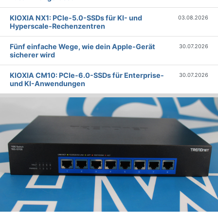
KIOXIA NX1: PCIe-5.0-SSDs für KI- und
03.08.2026
Hyperscale-Rechenzentren
Fünf einfache Wege, wie dein Apple-Gerät
30.07.2026
sicherer wird
KIOXIA CM10: PCIe-6.0-SSDs für Enterprise-
30.07.2026
und KI-Anwendungen