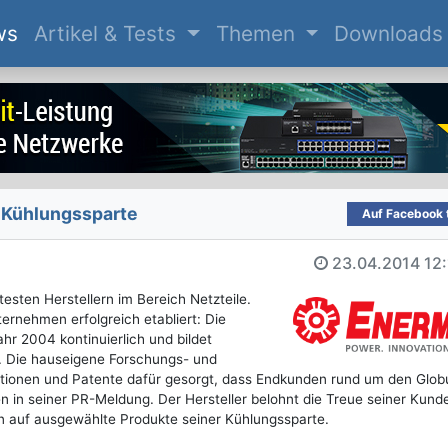
(current)
ws
Artikel & Tests
Themen
Downloads
 Kühlungssparte
Auf Facebook t
23.04.2014
12
esten Herstellern im Bereich Netzteile.
ernehmen erfolgreich etabliert: Die
hr 2004 kontinuierlich und bildet
s. Die hauseigene Forschungs- und
ationen und Patente dafür gesorgt, dass Endkunden rund um den Glob
 in seiner PR-Meldung. Der Hersteller belohnt die Treue seiner Kund
 auf ausgewählte Produkte seiner Kühlungssparte.