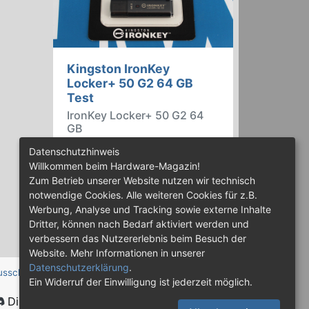
Kingston IronKey
Locker+ 50 G2 64 GB
Test
IronKey Locker+ 50 G2 64
GB
Der IronKey Locker+ 50 G2 von
Datenschutzhinweis
Kingston ist ein USB-
Willkommen beim Hardware-Magazin!
Flashspeicher mit 256 Bit starker
Zum Betrieb unserer Website nutzen wir technisch
AES-HW-Verschlüsselung im XTS-
notwendige Cookies. Alle weiteren Cookies für z.B.
Modus. Wir haben das 64-GB-
Werbung, Analyse und Tracking sowie externe Inhalte
Modell im Praxistest genauer
Dritter, können nach Bedarf aktiviert werden und
begutachtet.
verbessern das Nutzererlebnis beim Besuch der
Website. Mehr Informationen in unserer
Datenschutzerklärung
.
usschluss
Ein Widerruf der Einwilligung ist jederzeit möglich.
Discord