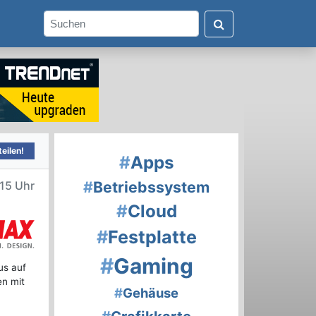
eilen!
#
Apps
#
Betriebssystem
:15 Uhr
#
Cloud
#
Festplatte
#
Gaming
us auf
en mit
#
Gehäuse