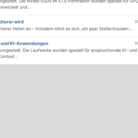
rgestellt. Die NVMe-SSDs im E1.S-Formfaktor wurden speziell für GP
twickelt und...
cherer wird
3
icherer Hafen an – trotzdem lohnt es sich, ein paar Stellschrauben...
e- und KI-Anwendungen
3
orgestellt. Die Laufwerke wurden speziell für anspruchsvolle KI- und
ontext...