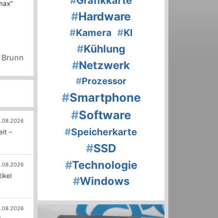
#
Grafikkarte
rmax"
#
Hardware
#
Kamera
#
KI
#
Kühlung
n Brunn
#
Netzwerk
#
Prozessor
#
Smartphone
#
Software
.08.2026
#
Speicherkarte
it –
#
SSD
#
Technologie
.08.2026
ikel
#
Windows
.08.2026