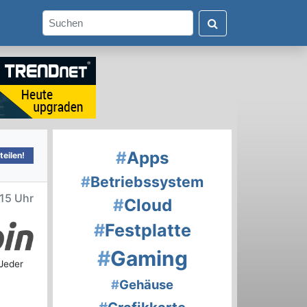
#
Apps
eilen!
#
Betriebssystem
15 Uhr
#
Cloud
#
Festplatte
#
Gaming
 Jeder
#
Gehäuse