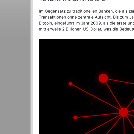
Im Gegensatz zu traditionellen Banken, die als ze
Transaktionen ohne zentrale Aufsicht. Bis zum 
Bitcoin, eingeführt im Jahr 2009, als die erste 
mittlerweile 2 Billionen US-Dollar, was die Bede