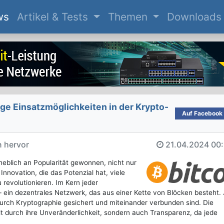
(current)
ws
Artikel & Tests
Themen
Downloads
ige Einsatzmöglichkeiten in der Krypto-
Auf Facebook t
n hervor
21.04.2024
00:
eblich an Popularität gewonnen, nicht nur
nnovation, die das Potenzial hat, viele
evolutionieren. Im Kern jeder
 ein dezentrales Netzwerk, das aus einer Kette von Blöcken besteht.
durch Kryptographie gesichert und miteinander verbunden sind. Die
it durch ihre Unveränderlichkeit, sondern auch Transparenz, da jede