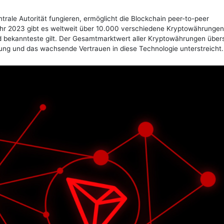
ntrale Autorität fungieren, ermöglicht die Blockchain peer-to-peer
Jahr 2023 gibt es weltweit über 10.000 verschiedene Kryptowährungen
und bekannteste gilt. Der Gesamtmarktwert aller Kryptowährungen übers
utung und das wachsende Vertrauen in diese Technologie unterstreicht.