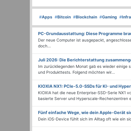
#
Apps
#
Bitcoin
#
Blockchain
#
Gaming
#
Infr
PC-Grundausstattung: Diese Programme brauc
Der neue Computer ist ausgepackt, angeschlossen
doch...
Juli 2026: Die Bericht­erstattung zusammeng
Im zurückliegenden Monat gab es wieder einige
und Produkttests. Folgend möchten wir...
KIOXIA NX1: PCIe-5.0-SSDs für KI- und Hyp
KIOXIA hat die neue Enterprise-SSD-Serie NX1 vo
basierte Server und Hyperscale-Rechenzentren en
Fünf einfache Wege, wie dein Apple-Gerät si
Dein iOS-Device fühlt sich im Alltag oft wie ein s