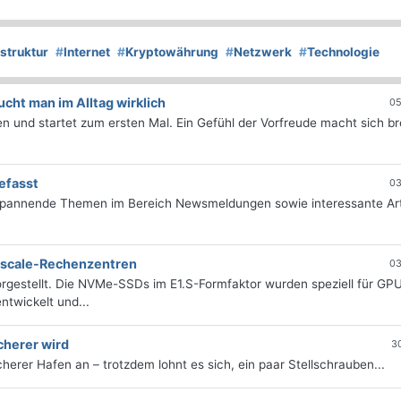
astruktur
#
Internet
#
Kryptowährung
#
Netzwerk
#
Technologie
ht man im Alltag wirklich
05
 und startet zum ersten Mal. Ein Gefühl der Vorfreude macht sich bre
efasst
03
 spannende Themen im Bereich Newsmeldungen sowie interessante Art
erscale-Rechenzentren
03
rgestellt. Die NVMe-SSDs im E1.S-Formfaktor wurden speziell für GP
twickelt und...
cherer wird
3
icherer Hafen an – trotzdem lohnt es sich, ein paar Stellschrauben...