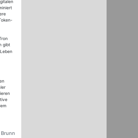
gitalen
iniert
ere
 Token-
Tron
m gibt
 Leben
len
ler
ieren
tive
 dem
n Brunn