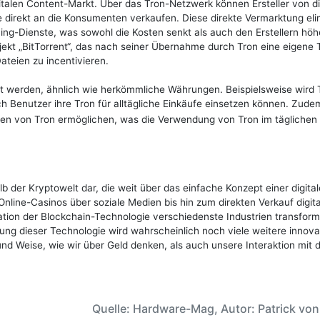
italen Content-Markt. Über das Tron-Netzwerk können Ersteller von di
e direkt an die Konsumenten verkaufen. Diese direkte Vermarktung elim
ng-Dienste, was sowohl die Kosten senkt als auch den Erstellern höh
rojekt „BitTorrent“, das nach seiner Übernahme durch Tron eine eigene
ateien zu incentivieren.
et werden, ähnlich wie herkömmliche Währungen. Beispielsweise wird 
h Benutzer ihre Tron für alltägliche Einkäufe einsetzen können. Zude
len von Tron ermöglichen, was die Verwendung von Tron im täglichen
lb der Kryptowelt dar, die weit über das einfache Konzept einer digita
line-Casinos über soziale Medien bis hin zum direkten Verkauf digita
ration der Blockchain-Technologie verschiedenste Industrien transform
ung dieser Technologie wird wahrscheinlich noch viele weitere innova
nd Weise, wie wir über Geld denken, als auch unsere Interaktion mit
Quelle: Hardware-Mag, Autor: Patrick vo