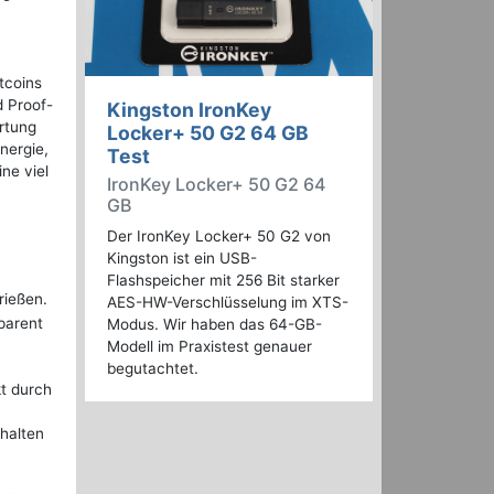
tcoins
d Proof-
Kingston IronKey
rtung
Locker+ 50 G2 64 GB
nergie,
Test
ne viel
IronKey Locker+ 50 G2 64
GB
Der IronKey Locker+ 50 G2 von
Kingston ist ein USB-
Flashspeicher mit 256 Bit starker
rießen.
AES-HW-Verschlüsselung im XTS-
sparent
Modus. Wir haben das 64-GB-
Modell im Praxistest genauer
begutachtet.
kt durch
nhalten