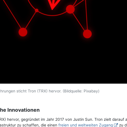
rungen sticht Tron (TRX) hervor. (Bildquelle: Pixabay)
sche Innovationen
X) hervor, gegründet im Jahr 2017 von Justin Sun. Tron zielt darauf a
astruktur zu schaffen, die einen
freien und weltweiten Zugang
zu d