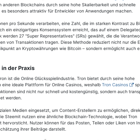
n anderen Blockchains durch seine hohe Skalierbarkeit und schnelle
e es besonders attraktiv für Entwickler von Anwendungen machen.
nen pro Sekunde verarbeiten, eine Zahl, die im starken Kontrast zu Bi
ch ein einzigartiges Konsenssystem erreicht, das auf einem Delegate
 werden 27 "Super Representatives" (SRs) gewählt, die die Verantwo
en von Transaktionen tragen. Diese Methode reduziert nicht nur die E
ritikpunkt an Kryptowährungen wie Bitcoin – sondern ermöglicht auch ei
n der Praxis
n ist die Online Glücksspielindustrie. Tron bietet durch seine hohe
 eine ideale Plattform für Online Casinos, weshalb
Tron Casinos
sp
nsaktionen sind nicht nur schnell und kostengünstig, sondern auch tran
net werden.
zialen Medien eingesetzt, um Content-Erstellern zu ermöglichen, dire
wie Steemit nutzen eine ähnliche Blockchain-Technologie, wobei Tron
t hervorsticht. Nutzer können für das Posten, Teilen oder Liken von I
hätzung ihrer Beiträge darstellt.