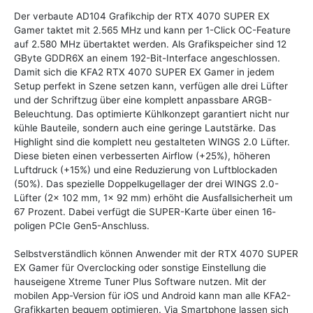
Der verbaute AD104 Grafikchip der RTX 4070 SUPER EX
Gamer taktet mit 2.565 MHz und kann per 1-Click OC-Feature
auf 2.580 MHz übertaktet werden. Als Grafikspeicher sind 12
GByte GDDR6X an einem 192-Bit-Interface angeschlossen.
Damit sich die KFA2 RTX 4070 SUPER EX Gamer in jedem
Setup perfekt in Szene setzen kann, verfügen alle drei Lüfter
und der Schriftzug über eine komplett anpassbare ARGB-
Beleuchtung. Das optimierte Kühlkonzept garantiert nicht nur
kühle Bauteile, sondern auch eine geringe Lautstärke. Das
Highlight sind die komplett neu gestalteten WINGS 2.0 Lüfter.
Diese bieten einen verbesserten Airflow (+25%), höheren
Luftdruck (+15%) und eine Reduzierung von Luftblockaden
(50%). Das spezielle Doppelkugellager der drei WINGS 2.0-
Lüfter (2x 102 mm, 1x 92 mm) erhöht die Ausfallsicherheit um
67 Prozent. Dabei verfügt die SUPER-Karte über einen 16-
poligen PCIe Gen5-Anschluss.
Selbstverständlich können Anwender mit der RTX 4070 SUPER
EX Gamer für Overclocking oder sonstige Einstellung die
hauseigene Xtreme Tuner Plus Software nutzen. Mit der
mobilen App-Version für iOS und Android kann man alle KFA2-
Grafikkarten bequem optimieren. Via Smartphone lassen sich