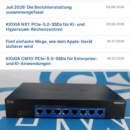
Juli 2026: Die Bericht­erstattung
03.08.2026
zusammengefasst
KIOXIA NX1: PCIe-5.0-SSDs für KI- und
03.08.2026
Hyperscale-Rechenzentren
Fünf einfache Wege, wie dein Apple-Gerät
30.07.2026
sicherer wird
KIOXIA CM10: PCIe-6.0-SSDs für Enterprise-
30.07.2026
und KI-Anwendungen