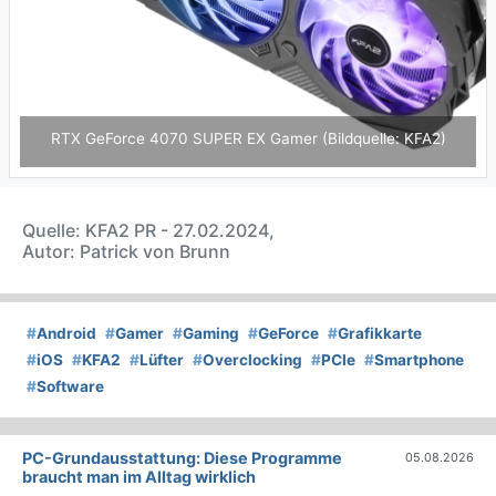
RTX GeForce 4070 SUPER EX Gamer (Bildquelle: KFA2)
Quelle: KFA2 PR - 27.02.2024,
Autor: Patrick von Brunn
#
Android
#
Gamer
#
Gaming
#
GeForce
#
Grafikkarte
#
iOS
#
KFA2
#
Lüfter
#
Overclocking
#
PCIe
#
Smartphone
#
Software
PC-Grundausstattung: Diese Programme
05.08.2026
braucht man im Alltag wirklich