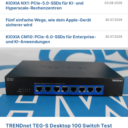
KIOXIA NX1: PCIe-5.0-SSDs für KI- und
03.08.2026
Hyperscale-Rechenzentren
Fünf einfache Wege, wie dein Apple-Gerät
30.07.2026
sicherer wird
KIOXIA CM10: PCIe-6.0-SSDs für Enterprise-
30.07.2026
und KI-Anwendungen
TRENDnet TEG-S Desktop 10G Switch Test