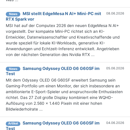
MSI stellt EdgeMesa N AI+ Mini-PC mit
08.06.2026
News
RTX Spark vor
MSI hat auf der Computex 2026 den neuen EdgeMesa N AI+
vorgestellt. Der kompakte Mini-PC richtet sich an KI-
Entwickler, Datenwissenschaftler und Kreativschaffende und
wurde speziell für lokale KI-Workloads, generative KI-
Anwendungen und Echtzeit-Inferenz entwickelt. Angetrieben
von der nächsten Generation des Nvidia RTX ...
Samsung Odyssey OLED G6 G60SF im
05.06.2026
News
Test
Mit dem Odyssey OLED G6 G60SF erweitert Samsung sein
Gaming-Portfolio um einen Monitor, der sich insbesondere an
ambitionierte E-Sport-Spieler und anspruchsvolle Enthusiasten
richtet. Das 27 Zoll große Display kombiniert eine WQHD-
Auflösung von 2.560 x 1.440 Pixeln mit einer hohen
Bildwiederholrate ...
Samsung Odyssey OLED G6 G60SF im
04.06.2026
Artikel
Test