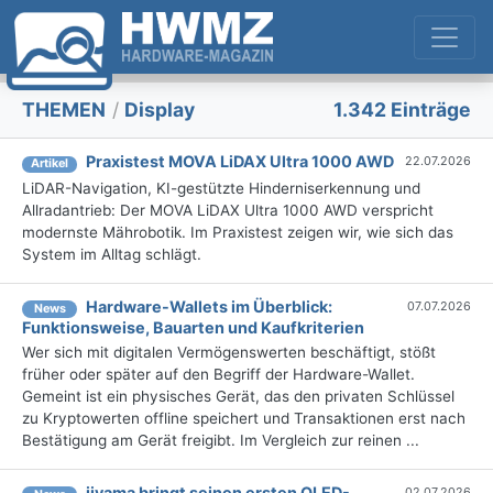
THEMEN
/
Display
1.342 Einträge
Praxistest MOVA LiDAX Ultra 1000 AWD
22.07.2026
Artikel
LiDAR-Navigation, KI-gestützte Hinderniserkennung und
Allradantrieb: Der MOVA LiDAX Ultra 1000 AWD verspricht
modernste Mährobotik. Im Praxistest zeigen wir, wie sich das
System im Alltag schlägt.
Hardware-Wallets im Überblick:
07.07.2026
News
Funktionsweise, Bauarten und Kaufkriterien
Wer sich mit digitalen Vermögenswerten beschäftigt, stößt
früher oder später auf den Begriff der Hardware-Wallet.
Gemeint ist ein physisches Gerät, das den privaten Schlüssel
zu Kryptowerten offline speichert und Transaktionen erst nach
Bestätigung am Gerät freigibt. Im Vergleich zur reinen ...
iiyama bringt seinen ersten OLED-
02.07.2026