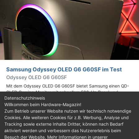
Samsung Odyssey OLED G6 G60SF im Test
Odyssey OLED G6 G60SF
Mit dem Odyssey OLED G6 G60SF bietet Samsung einen QD-
OLED Gaming-Monitor mit schnellem 500-Hz-Panel und
Datenschutzhinweis
WQHD-Auflösung an. Wir haben den 27 Zoll großen Monitor auf
Willkommen beim Hardware-Magazin!
Herz und Nieren geprüft.
Zum Betrieb unserer Website nutzen wir technisch notwendige
Cookies. Alle weiteren Cookies für z.B. Werbung, Analyse und
Impressum
|
Kontakt
|
Jobs
|
Datenschutz
|
Tracking sowie externe Inhalte Dritter, können nach Bedarf
Consent‑Einstellungen
|
Haftungsausschluss
aktiviert werden und verbessern das Nutzererlebnis beim
Besuch der Website. Mehr Informationen in unserer