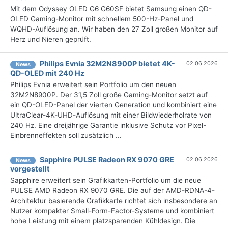
Mit dem Odyssey OLED G6 G60SF bietet Samsung einen QD-
OLED Gaming-Monitor mit schnellem 500-Hz-Panel und
WQHD-Auflösung an. Wir haben den 27 Zoll großen Monitor auf
Herz und Nieren geprüft.
Philips Evnia 32M2N8900P bietet 4K-
02.06.2026
News
QD-OLED mit 240 Hz
Philips Evnia erweitert sein Portfolio um den neuen
32M2N8900P. Der 31,5 Zoll große Gaming-Monitor setzt auf
ein QD-OLED-Panel der vierten Generation und kombiniert eine
UltraClear-4K-UHD-Auflösung mit einer Bildwiederholrate von
240 Hz. Eine dreijährige Garantie inklusive Schutz vor Pixel-
Einbrenneffekten soll zusätzlich ...
Sapphire PULSE Radeon RX 9070 GRE
02.06.2026
News
vorgestellt
Sapphire erweitert sein Grafikkarten-Portfolio um die neue
PULSE AMD Radeon RX 9070 GRE. Die auf der AMD-RDNA-4-
Architektur basierende Grafikkarte richtet sich insbesondere an
Nutzer kompakter Small-Form-Factor-Systeme und kombiniert
hohe Leistung mit einem platzsparenden Kühldesign. Die