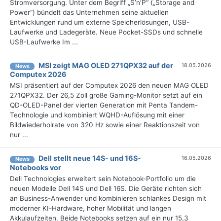
Stromversorgung. Unter dem Begriff „S’n’P“ („Storage and
Power“) bündelt das Unternehmen seine aktuellen
Entwicklungen rund um externe Speicherlösungen, USB-
Laufwerke und Ladegeräte. Neue Pocket-SSDs und schnelle
USB-Laufwerke Im ...
MSI zeigt MAG OLED 271QPX32 auf der
18.05.2026
News
Computex 2026
MSI präsentiert auf der Computex 2026 den neuen MAG OLED
271QPX32. Der 26,5 Zoll große Gaming-Monitor setzt auf ein
QD-OLED-Panel der vierten Generation mit Penta Tandem-
Technologie und kombiniert WQHD-Auflösung mit einer
Bildwiederholrate von 320 Hz sowie einer Reaktionszeit von
nur ...
Dell stellt neue 14S- und 16S-
16.05.2026
News
Notebooks vor
Dell Technologies erweitert sein Notebook-Portfolio um die
neuen Modelle Dell 14S und Dell 16S. Die Geräte richten sich
an Business-Anwender und kombinieren schlankes Design mit
moderner KI-Hardware, hoher Mobilität und langen
Akkulaufzeiten. Beide Notebooks setzen auf ein nur 15,3