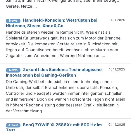
Jahr ab, in dem Technik weniger auffällt, aber mehr bewegt.
Geräte, Netze ...
Handheld-Konsolen: Wettrüsten bei
14.11.2025
News
Nintendo, Steam, Xbox & Co.
Handhelds stehen wieder im Rampenlicht. Was einst als
Spielerei für unterwegs galt, hat sich zum Motor der Branche
entwickelt. Die kompakten Geräte reisen in Rucksäcken mit,
liegen auf Couchtischen bereit, wechseln ohne Murren vom
Zugabteil zum Wohnzimmer. Während Nintendo an ...
Zukunft des Spielens: Technologische
10.11.2025
News
Innovationen bei Gaming-Geräten
Die Gaming-Welt befindet sich in einem technologischen
Umbruch, der selbst Branchenkenner überrascht. Konsolen,
Controller und Headsets werden immer intelligenter, schneller
und immersiver. Doch die wahren Fortschritte liegen nicht allein
in höherer Rechenleistung oder besserer Grafik, sie liegen in
der Verschmelzung ...
BenQ ZOWIE XL2586X+ mit 600 Hz im
04.11.2025
Artikel
Test