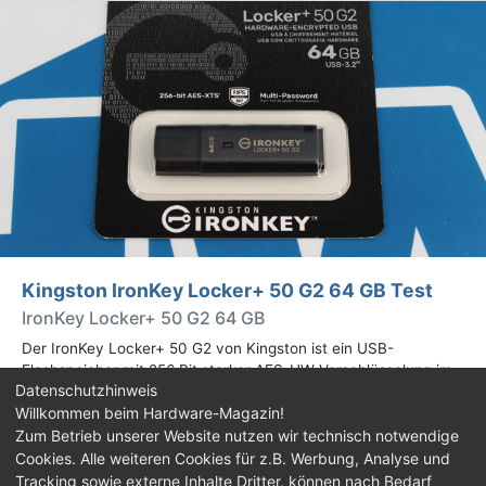
Kingston IronKey Locker+ 50 G2 64 GB Test
IronKey Locker+ 50 G2 64 GB
Der IronKey Locker+ 50 G2 von Kingston ist ein USB-
Flashspeicher mit 256 Bit starker AES-HW-Verschlüsselung im
Datenschutzhinweis
XTS-Modus. Wir haben das 64-GB-Modell im Praxistest
Willkommen beim Hardware-Magazin!
genauer begutachtet.
Zum Betrieb unserer Website nutzen wir technisch notwendige
Cookies. Alle weiteren Cookies für z.B. Werbung, Analyse und
Impressum
|
Kontakt
|
Jobs
|
Datenschutz
|
Tracking sowie externe Inhalte Dritter, können nach Bedarf