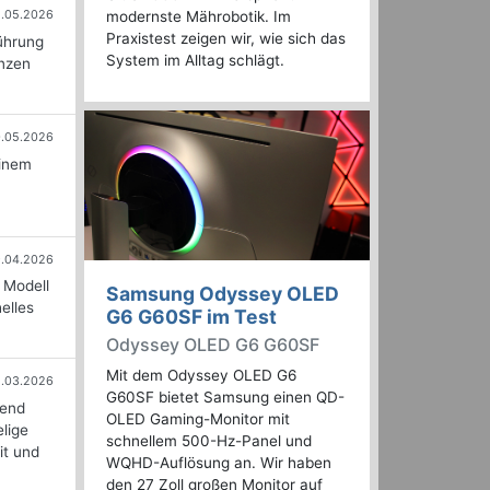
1.05.2026
modernste Mährobotik. Im
Praxistest zeigen wir, wie sich das
ührung
System im Alltag schlägt.
enzen
0.05.2026
einem
.04.2026
 Modell
Samsung Odyssey OLED
elles
G6 G60SF im Test
Odyssey OLED G6 G60SF
Mit dem Odyssey OLED G6
2.03.2026
G60SF bietet Samsung einen QD-
kend
OLED Gaming-Monitor mit
lige
schnellem 500-Hz-Panel und
it und
WQHD-Auflösung an. Wir haben
den 27 Zoll großen Monitor auf