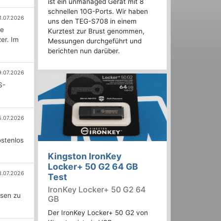
ist ein unmanaged Gerät mit 8
schnellen 10G-Ports. Wir haben
1.07.2026
uns den TEG-S708 in einem
ie
Kurztest zur Brust genommen,
er. Im
Messungen durchgeführt und
berichten nun darüber.
9.07.2026
S-
5.07.2026
ostenlos
Kingston IronKey
Locker+ 50 G2 64 GB
3.07.2026
Test
IronKey Locker+ 50 G2 64
ssen zu
GB
Der IronKey Locker+ 50 G2 von