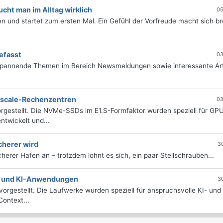
ht man im Alltag wirklich
05
 und startet zum ersten Mal. Ein Gefühl der Vorfreude macht sich bre
efasst
03
 spannende Themen im Bereich Newsmeldungen sowie interessante Art
erscale-Rechenzentren
03
rgestellt. Die NVMe-SSDs im E1.S-Formfaktor wurden speziell für GP
twickelt und...
cherer wird
3
icherer Hafen an – trotzdem lohnt es sich, ein paar Stellschrauben...
e- und KI-Anwendungen
3
orgestellt. Die Laufwerke wurden speziell für anspruchsvolle KI- und
ontext...