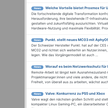
Welche Vorteile bietet Proxmox für
News
Die fortschreitende digitale Transformation kon
Herausforderung, ihre bestehende IT-Infrastruktur
gestalten und zukunftsfähig auszurichten. Virtua
Hardware-Nutzung und maximale Flexibilität. Prox
Punkt. stellt neues MC03 mit AphyO
News
Der Schweizer Hersteller Punkt. hat auf der CES
MC02 und richtet sich weiterhin an Nutzer:innen
legen. Wie das Vorgängermodell ist auch ...
Worauf es beim Netzwerkschutz für
News
Remote-Arbeit ist längst kein Ausnahmezustand me
Projektmanager:innen und viele andere, die nicht
Freiheit, von überall aus zu arbeiten, wächst auch
Valve: Konkurrenz zu PS5 und Xbox
News
Valve wagt den nächsten großen Schritt und stel
kompakter Linux Gaming-PC, ein überarbeiteter C