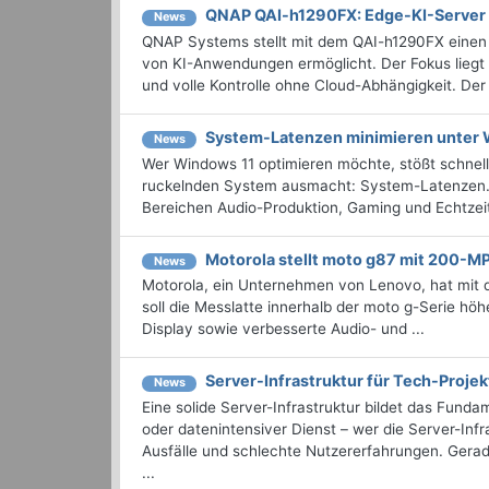
QNAP QAI-h1290FX: Edge-KI-Server
News
QNAP Systems stellt mit dem QAI-h1290FX einen 
von KI-Anwendungen ermöglicht. Der Fokus liegt
und volle Kontrolle ohne Cloud-Abhängigkeit. Der
System-Latenzen minimieren unter 
News
Wer Windows 11 optimieren möchte, stößt schnel
ruckelnden System ausmacht: System-Latenzen. 
Bereichen Audio-Produktion, Gaming und Echtzeit-
Motorola stellt moto g87 mit 200-M
News
Motorola, ein Unternehmen von Lenovo, hat mit d
soll die Messlatte innerhalb der moto g-Serie hö
Display sowie verbesserte Audio- und ...
Server-Infrastruktur für Tech-Proje
News
Eine solide Server-Infrastruktur bildet das Fun
oder datenintensiver Dienst – wer die Server-Inf
Ausfälle und schlechte Nutzererfahrungen. Gerad
...