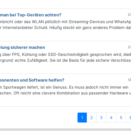
 man bei Top-Geräten achten?
2
einbricht oder das WLAN plötzlich mit Streaming-Devices und WhatsA
er Internetanbieter Schuld. Häufig steckt ein ganz anderes Problem da
lung sicherer machen
2
über FPS, Kühlung oder SSD-Geschwindigkeit gesprochen wird, bleib
grund: echte Zufälligkeit. Sie ist die Basis für jede sichere Verschlüs
.
onenten und Software helfen?
1
in Sportwagen liefert, ist ein Genuss. Es muss jedoch nicht immer ein
achen. Oft reicht eine clevere Kombination aus passender Hardware 
(current)
1
2
3
4
5