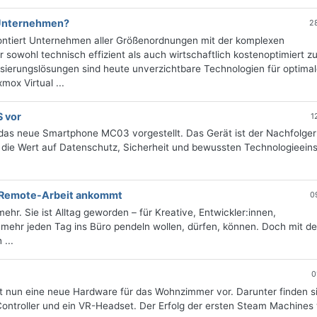
 Unternehmen?
2
frontiert Unternehmen aller Größenordnungen mit der komplexen
 sowohl technisch effizient als auch wirtschaftlich kostenoptimiert z
lisierungslösungen sind heute unverzichtbare Technologien für optima
mox Virtual ...
S vor
1
 das neue Smartphone MC03 vorgestellt. Das Gerät ist der Nachfolger
, die Wert auf Datenschutz, Sicherheit und bewussten Technologieein
 Remote-Arbeit ankommt
0
hr. Sie ist Alltag geworden – für Kreative, Entwickler:innen,
 mehr jeden Tag ins Büro pendeln wollen, dürfen, können. Doch mit de
 ...
0
lt nun eine neue Hardware für das Wohnzimmer vor. Darunter finden s
ontroller und ein VR-Headset. Der Erfolg der ersten Steam Machines