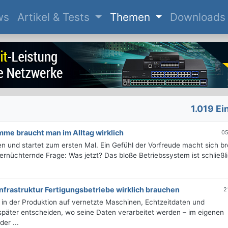
(current)
ws
Artikel & Tests
Themen
Downloads
1.019 Ei
me braucht man im Alltag wirklich
05
 und startet zum ersten Mal. Ein Gefühl der Vorfreude macht sich bre
ernüchternde Frage: Was jetzt? Das bloße Betriebssystem ist schließl
nfrastruktur Fertigungsbetriebe wirklich brauchen
2
r in der Produktion auf vernetzte Maschinen, Echtzeitdaten und
 später entscheiden, wo seine Daten verarbeitet werden – im eigenen
er ...