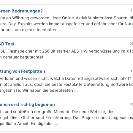
dernen Bedrohungen?
2
gitalen Währung geworden. Jede Online-Aktivität hinterlässt Spuren, d
ero-Day-Exploits werden immer ausgefeilter und gefährlicher für Nutz
r aus, um digitale Identitäten ...
GB Test
0
USB-Flashspeicher mit 256 Bit starker AES-HW-Verschlüsselung im XT
t genauer begutachtet.
ttung von Festplatten
0
verloren und wissen nicht, welche Datenrettungssoftware sich lohnt?
 oft ähnlich aus, doch die beste Festplatte Datenrettung Software k
rgebnisse. Wir haben die beliebtesten ...
unch erst richtig beginnen
0
ts und schließlich der große Moment: Die neue Website, die
 geht live. Oft herrscht Erleichterung. Das Projekt scheint abgeschlo
tliche Arbeit. Ein digitales ...