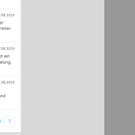
7.08.2025
pp-
hinter:
7.08.2025
t ein
selung,
2.08.2025
und
6
7