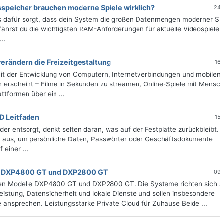
sspeicher brauchen moderne Spiele wirklich?
24
es dafür sorgt, dass dein System die großen Datenmengen moderner S
rfährst du die wichtigsten RAM-Anforderungen für aktuelle Videospiele
..
erändern die Freizeitgestaltung
1
mit der Entwicklung von Computern, Internetverbindungen und mobile
 erscheint – Filme in Sekunden zu streamen, Online-Spiele mit Mens
ttformen über ein ...
SD Leitfaden
1
er entsorgt, denkt selten daran, was auf der Festplatte zurückbleibt.
ht aus, um persönliche Daten, Passwörter oder Geschäftsdokumente
einer ...
it DXP4800 GT und DXP2800 GT
09
en Modelle DXP4800 GT und DXP2800 GT. Die Systeme richten sich 
stung, Datensicherheit und lokale Dienste und sollen insbesondere
ansprechen. Leistungsstarke Private Cloud für Zuhause Beide ...