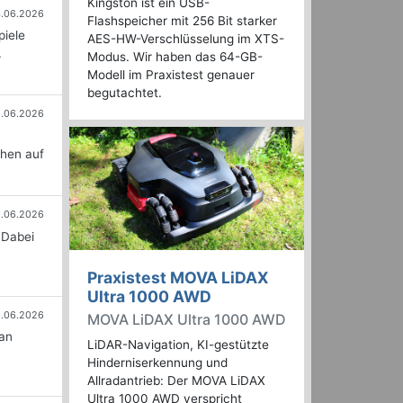
Kingston ist ein USB-
.06.2026
Flashspeicher mit 256 Bit starker
piele
AES-HW-Verschlüsselung im XTS-
.
Modus. Wir haben das 64-GB-
Modell im Praxistest genauer
begutachtet.
6.06.2026
n
chen auf
5.06.2026
 Dabei
Praxistest MOVA LiDAX
Ultra 1000 AWD
.06.2026
MOVA LiDAX Ultra 1000 AWD
an
LiDAR-Navigation, KI-gestützte
Hinderniserkennung und
Allradantrieb: Der MOVA LiDAX
Ultra 1000 AWD verspricht