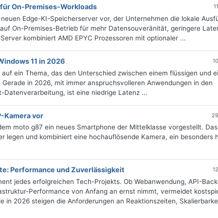
 für On-Premises-Workloads
1
neuen Edge-KI-Speicherserver vor, der Unternehmen die lokale Ausf
 auf On-Premises-Betrieb für mehr Datensouveränität, geringere Lat
 Server kombiniert AMD EPYC Prozessoren mit optionaler ...
Windows 11 in 2026
1
l auf ein Thema, das den Unterschied zwischen einem flüssigen und 
Gerade in 2026, mit immer anspruchsvolleren Anwendungen in den
Datenverarbeitung, ist eine niedrige Latenz ...
P-Kamera vor
29
em moto g87 ein neues Smartphone der Mittelklasse vorgestellt. Das
her legen und kombiniert eine hochauflösende Kamera, ein besonders h
kte: Performance und Zuverlässigkeit
1
dament jedes erfolgreichen Tech-Projekts. Ob Webanwendung, API-Bac
rastruktur-Performance von Anfang an ernst nimmt, vermeidet kostspie
e in 2026 steigen die Anforderungen an Reaktionszeiten, Skalierbarke