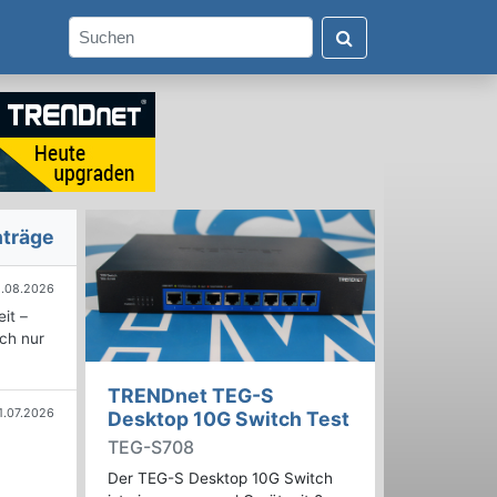
nträge
.08.2026
it –
ich nur
TRENDnet TEG-S
1.07.2026
Desktop 10G Switch Test
TEG-S708
Der TEG-S Desktop 10G Switch