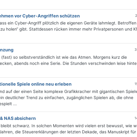
nehmen vor Cyber-Angriffen schützen
2
ass ein Cyber-Angriff plötzlich die eigenen Geräte lahmlegt. Betroffen
 zu holen“ gibt. Stattdessen rücken immer mehr Privatpersonen und 
renzung
3
(fast) so selbstverständlich ist wie das Atmen. Morgens kurz die
ecken, abends noch eine Serie. Die Stunden verschwinden leise hinte
itionelle Spiele online neu erleben
1
end auf der einen Seite komplexe Grafikkracher mit gigantischen Spiel
ein deutlicher Trend zu einfachen, zugänglichen Spielen ab, die ohne
pielt ...
 & NAS absichern
1
m bleibt schwarz. In solchen Momenten wird vielen erst bewusst, wie w
Jahren, die Steuererklärungen der letzten Dekade, das Manuskript für