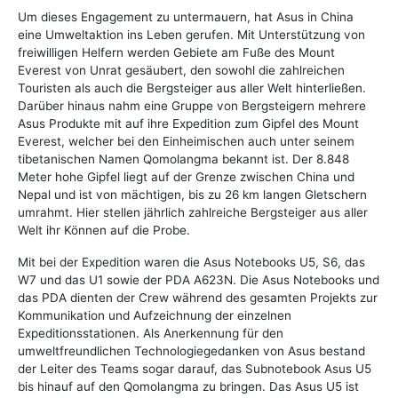
Um dieses Engagement zu untermauern, hat Asus in China
eine Umweltaktion ins Leben gerufen. Mit Unterstützung von
freiwilligen Helfern werden Gebiete am Fuße des Mount
Everest von Unrat gesäubert, den sowohl die zahlreichen
Touristen als auch die Bergsteiger aus aller Welt hinterließen.
Darüber hinaus nahm eine Gruppe von Bergsteigern mehrere
Asus Produkte mit auf ihre Expedition zum Gipfel des Mount
Everest, welcher bei den Einheimischen auch unter seinem
tibetanischen Namen Qomolangma bekannt ist. Der 8.848
Meter hohe Gipfel liegt auf der Grenze zwischen China und
Nepal und ist von mächtigen, bis zu 26 km langen Gletschern
umrahmt. Hier stellen jährlich zahlreiche Bergsteiger aus aller
Welt ihr Können auf die Probe.
Mit bei der Expedition waren die Asus Notebooks U5, S6, das
W7 und das U1 sowie der PDA A623N. Die Asus Notebooks und
das PDA dienten der Crew während des gesamten Projekts zur
Kommunikation und Aufzeichnung der einzelnen
Expeditionsstationen. Als Anerkennung für den
umweltfreundlichen Technologiegedanken von Asus bestand
der Leiter des Teams sogar darauf, das Subnotebook Asus U5
bis hinauf auf den Qomolangma zu bringen. Das Asus U5 ist