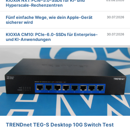
KIOXIA NX1: PCIe-5.0-SSDs für KI- und
03.08.2026
Hyperscale-Rechenzentren
Fünf einfache Wege, wie dein Apple-Gerät
30.07.2026
sicherer wird
KIOXIA CM10: PCIe-6.0-SSDs für Enterprise-
30.07.2026
und KI-Anwendungen
TRENDnet TEG-S Desktop 10G Switch Test