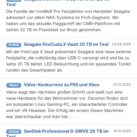
Test
Die Familie der IronWolf Pro Festplatten von Hersteller Seagate
adressiert vor allem NAS-Systeme im Profi-Segment. Wir
haben uns das aktuelle Flaggschiff der CMR-Plattform mit
satten 32 TB im Praxistest zur Brust genommen.
Seagate FireCuda X Vault 20 TB im Test
23.04.2026
Artikel
Mit der FireCuda X Vault präsentiert Seagate eine neue externe
Festplatte, die vollständig über USB-C versorgt wird und bis zu
satte 20 TB bietet. LED-Beleuchtung und ein passendes Toolkit
runden das Gesamtpaket ab.
Valve: Konkurrenz zu PS5 und Xbox
01.12.2025
News
Valve wagt den nächsten großen Schritt und stellt nun eine
neue Hardware für das Wohnzimmer vor. Darunter finden sich
ein kompakter Linux Gaming-PC, ein überarbeiteter Controller
und ein VR-Headset. Der Erfolg der ersten Steam Machines
war überschaubar und man hat ...
SanDisk Professional G-DRIVE 26 TB im
16.10.2025
Artikel
Test