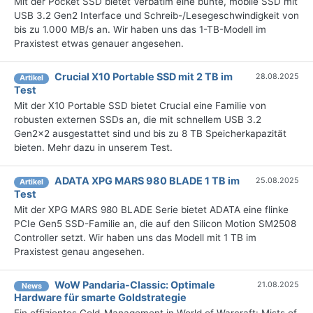
Mit der Pocket SSD bietet Verbatim eine bunte, mobile SSD mit
USB 3.2 Gen2 Interface und Schreib-/Lesegeschwindigkeit von
bis zu 1.000 MB/s an. Wir haben uns das 1-TB-Modell im
Praxistest etwas genauer angesehen.
Crucial X10 Portable SSD mit 2 TB im
28.08.2025
Artikel
Test
Mit der X10 Portable SSD bietet Crucial eine Familie von
robusten externen SSDs an, die mit schnellem USB 3.2
Gen2x2 ausgestattet sind und bis zu 8 TB Speicherkapazität
bieten. Mehr dazu in unserem Test.
ADATA XPG MARS 980 BLADE 1 TB im
25.08.2025
Artikel
Test
Mit der XPG MARS 980 BLADE Serie bietet ADATA eine flinke
PCIe Gen5 SSD-Familie an, die auf den Silicon Motion SM2508
Controller setzt. Wir haben uns das Modell mit 1 TB im
Praxistest genau angesehen.
WoW Pandaria-Classic: Optimale
21.08.2025
News
Hardware für smarte Goldstrategie