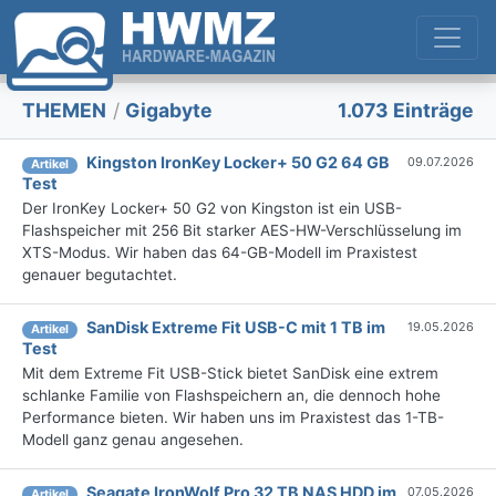
THEMEN
/
Gigabyte
1.073 Einträge
Kingston IronKey Locker+ 50 G2 64 GB
09.07.2026
Artikel
Test
Der IronKey Locker+ 50 G2 von Kingston ist ein USB-
Flashspeicher mit 256 Bit starker AES-HW-Verschlüsselung im
XTS-Modus. Wir haben das 64-GB-Modell im Praxistest
genauer begutachtet.
SanDisk Extreme Fit USB-C mit 1 TB im
19.05.2026
Artikel
Test
Mit dem Extreme Fit USB-Stick bietet SanDisk eine extrem
schlanke Familie von Flashspeichern an, die dennoch hohe
Performance bieten. Wir haben uns im Praxistest das 1-TB-
Modell ganz genau angesehen.
Seagate IronWolf Pro 32 TB NAS HDD im
07.05.2026
Artikel