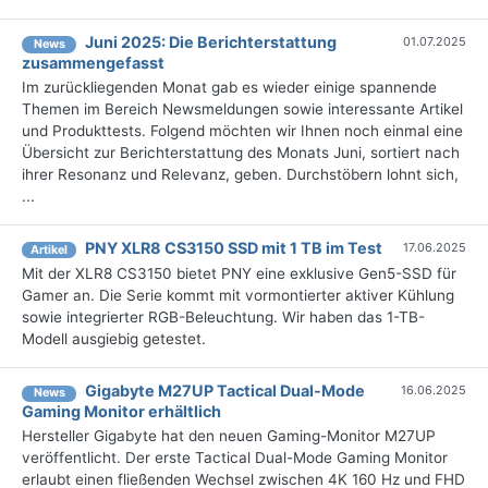
Juni 2025: Die Bericht­erstattung
01.07.2025
News
zusammengefasst
Im zurückliegenden Monat gab es wieder einige spannende
Themen im Bereich Newsmeldungen sowie interessante Artikel
und Produkttests. Folgend möchten wir Ihnen noch einmal eine
Übersicht zur Berichterstattung des Monats Juni, sortiert nach
ihrer Resonanz und Relevanz, geben. Durchstöbern lohnt sich,
...
PNY XLR8 CS3150 SSD mit 1 TB im Test
17.06.2025
Artikel
Mit der XLR8 CS3150 bietet PNY eine exklusive Gen5-SSD für
Gamer an. Die Serie kommt mit vormontierter aktiver Kühlung
sowie integrierter RGB-Beleuchtung. Wir haben das 1-TB-
Modell ausgiebig getestet.
Gigabyte M27UP Tactical Dual-Mode
16.06.2025
News
Gaming Monitor erhältlich
Hersteller Gigabyte hat den neuen Gaming-Monitor M27UP
veröffentlicht. Der erste Tactical Dual-Mode Gaming Monitor
erlaubt einen fließenden Wechsel zwischen 4K 160 Hz und FHD