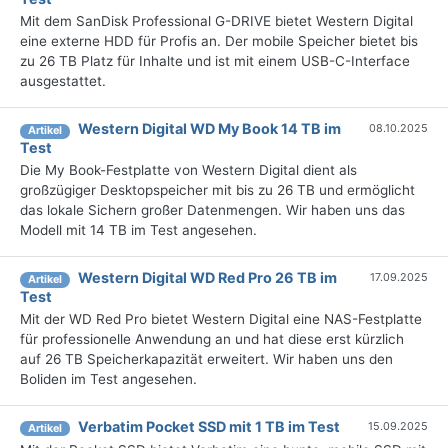
Mit dem SanDisk Professional G-DRIVE bietet Western Digital
eine externe HDD für Profis an. Der mobile Speicher bietet bis
zu 26 TB Platz für Inhalte und ist mit einem USB-C-Interface
ausgestattet.
Western Digital WD My Book 14 TB im
08.10.2025
Artikel
Test
Die My Book-Festplatte von Western Digital dient als
großzügiger Desktopspeicher mit bis zu 26 TB und ermöglicht
das lokale Sichern großer Datenmengen. Wir haben uns das
Modell mit 14 TB im Test angesehen.
Western Digital WD Red Pro 26 TB im
17.09.2025
Artikel
Test
Mit der WD Red Pro bietet Western Digital eine NAS-Festplatte
für professionelle Anwendung an und hat diese erst kürzlich
auf 26 TB Speicherkapazität erweitert. Wir haben uns den
Boliden im Test angesehen.
Verbatim Pocket SSD mit 1 TB im Test
15.09.2025
Artikel