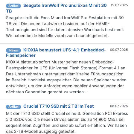
Seagate IronWolf Pro und Exos M mit 30
15.07.2025
Artikel
TB
Seagate stellt die Exos M und IronWolf Pro Festplatten mit 30
TB vor. Die neuen Laufwerke basieren auf der HAMR-
Technologie und sind für datenintensive Workloads bestimmt.
Wir haben beide Modelle vorab zum Launch getestet.
KIOXIA bemustert UFS-4.1-Embedded-
09.07.2025
News
Flashspeicher
KIOXIA bietet ab sofort Muster seiner neuen Embedded-
Flashspeicher im UFS (Universal Flash Storage)-Format 4.1 an.
Das Unternehmen untermauert damit seine Führungsposition
im Bereich Hochleistungsspeicher. Die neuen Speicher wurden
entwickelt, um den Anforderungen mobiler Anwendungen der
nächsten Generation gerecht zu werden ...
Crucial T710 SSD mit 2 TB im Test
08.07.2025
Artikel
Mit der T710 SSD stellt Crucial seine 3. Generation PCI Express
5.0 SSDs vor. Die neuen Drives bieten bis zu 14.900 MB/s bei
sequentiellen Zugriffen und sind ab sofort erhältlich. Wir haben
das 2-TB-Modell ausgiebig getestet.