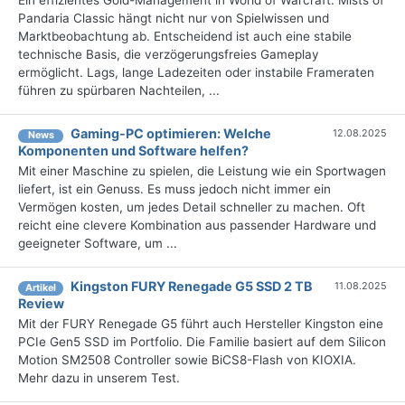
Ein effizientes Gold-Management in World of Warcraft: Mists of
Pandaria Classic hängt nicht nur von Spielwissen und
Marktbeobachtung ab. Entscheidend ist auch eine stabile
technische Basis, die verzögerungsfreies Gameplay
ermöglicht. Lags, lange Ladezeiten oder instabile Frameraten
führen zu spürbaren Nachteilen, ...
Gaming-PC optimieren: Welche
12.08.2025
News
Komponenten und Software helfen?
Mit einer Maschine zu spielen, die Leistung wie ein Sportwagen
liefert, ist ein Genuss. Es muss jedoch nicht immer ein
Vermögen kosten, um jedes Detail schneller zu machen. Oft
reicht eine clevere Kombination aus passender Hardware und
geeigneter Software, um ...
Kingston FURY Renegade G5 SSD 2 TB
11.08.2025
Artikel
Review
Mit der FURY Renegade G5 führt auch Hersteller Kingston eine
PCIe Gen5 SSD im Portfolio. Die Familie basiert auf dem Silicon
Motion SM2508 Controller sowie BiCS8-Flash von KIOXIA.
Mehr dazu in unserem Test.