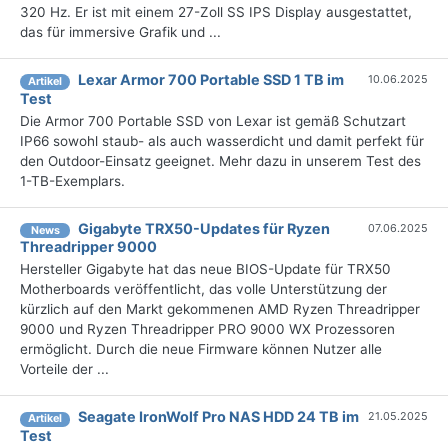
320 Hz. Er ist mit einem 27-Zoll SS IPS Display ausgestattet,
das für immersive Grafik und ...
Lexar Armor 700 Portable SSD 1 TB im
10.06.2025
Artikel
Test
Die Armor 700 Portable SSD von Lexar ist gemäß Schutzart
IP66 sowohl staub- als auch wasserdicht und damit perfekt für
den Outdoor-Einsatz geeignet. Mehr dazu in unserem Test des
1-TB-Exemplars.
Gigabyte TRX50-Updates für Ryzen
07.06.2025
News
Threadripper 9000
Hersteller Gigabyte hat das neue BIOS-Update für TRX50
Motherboards veröffentlicht, das volle Unterstützung der
kürzlich auf den Markt gekommenen AMD Ryzen Threadripper
9000 und Ryzen Threadripper PRO 9000 WX Prozessoren
ermöglicht. Durch die neue Firmware können Nutzer alle
Vorteile der ...
Seagate IronWolf Pro NAS HDD 24 TB im
21.05.2025
Artikel
Test