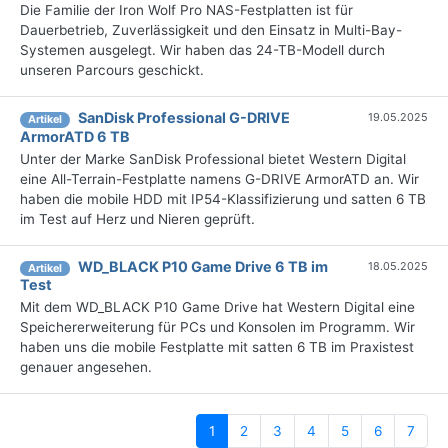
Die Familie der Iron Wolf Pro NAS-Festplatten ist für
Dauerbetrieb, Zuverlässigkeit und den Einsatz in Multi-Bay-
Systemen ausgelegt. Wir haben das 24-TB-Modell durch
unseren Parcours geschickt.
SanDisk Professional G-DRIVE
19.05.2025
Artikel
ArmorATD 6 TB
Unter der Marke SanDisk Professional bietet Western Digital
eine All-Terrain-Festplatte namens G-DRIVE ArmorATD an. Wir
haben die mobile HDD mit IP54-Klassifizierung und satten 6 TB
im Test auf Herz und Nieren geprüft.
WD_BLACK P10 Game Drive 6 TB im
18.05.2025
Artikel
Test
Mit dem WD_BLACK P10 Game Drive hat Western Digital eine
Speichererweiterung für PCs und Konsolen im Programm. Wir
haben uns die mobile Festplatte mit satten 6 TB im Praxistest
genauer angesehen.
(current)
1
2
3
4
5
6
7