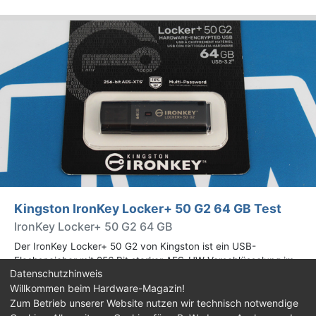
Kingston IronKey Locker+ 50 G2 64 GB Test
IronKey Locker+ 50 G2 64 GB
Der IronKey Locker+ 50 G2 von Kingston ist ein USB-
Flashspeicher mit 256 Bit starker AES-HW-Verschlüsselung im
Datenschutzhinweis
XTS-Modus. Wir haben das 64-GB-Modell im Praxistest
Willkommen beim Hardware-Magazin!
genauer begutachtet.
Zum Betrieb unserer Website nutzen wir technisch notwendige