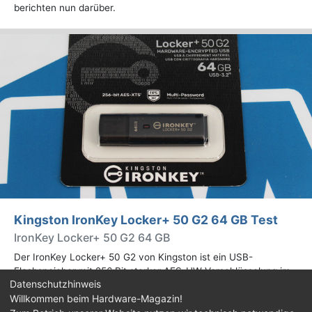
berichten nun darüber.
Kingston IronKey Locker+ 50 G2 64 GB Test
IronKey Locker+ 50 G2 64 GB
Der IronKey Locker+ 50 G2 von Kingston ist ein USB-
Flashspeicher mit 256 Bit starker AES-HW-Verschlüsselung im
Datenschutzhinweis
XTS-Modus. Wir haben das 64-GB-Modell im Praxistest
Willkommen beim Hardware-Magazin!
genauer begutachtet.