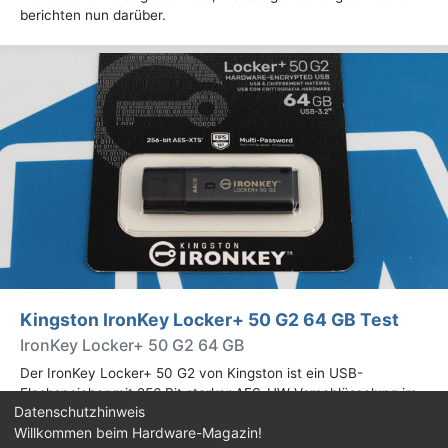
berichten nun darüber.
Kingston IronKey Locker+ 50 G2 64 GB Test
IronKey Locker+ 50 G2 64 GB
Der IronKey Locker+ 50 G2 von Kingston ist ein USB-
Flashspeicher mit 256 Bit starker AES-HW-Verschlüsselung im
Datenschutzhinweis
XTS-Modus. Wir haben das 64-GB-Modell im Praxistest
Willkommen beim Hardware-Magazin!
genauer begutachtet.