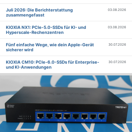
Juli 2026: Die Bericht­erstattung
03.08.2026
zusammengefasst
KIOXIA NX1: PCIe-5.0-SSDs für KI- und
03.08.2026
Hyperscale-Rechenzentren
Fünf einfache Wege, wie dein Apple-Gerät
30.07.2026
sicherer wird
KIOXIA CM10: PCIe-6.0-SSDs für Enterprise-
30.07.2026
und KI-Anwendungen