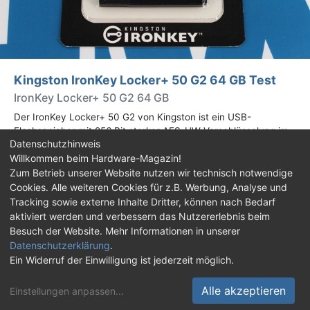
Kingston IronKey Locker+ 50 G2 64 GB Test
IronKey Locker+ 50 G2 64 GB
Der IronKey Locker+ 50 G2 von Kingston ist ein USB-
Flashspeicher mit 256 Bit starker AES-HW-Verschlüsselung im
Datenschutzhinweis
XTS-Modus. Wir haben das 64-GB-Modell im Praxistest
Willkommen beim Hardware-Magazin!
genauer begutachtet.
Zum Betrieb unserer Website nutzen wir technisch notwendige
Cookies. Alle weiteren Cookies für z.B. Werbung, Analyse und
Impressum
|
Kontakt
|
Jobs
|
Datenschutz
|
Tracking sowie externe Inhalte Dritter, können nach Bedarf
Consent‑Einstellungen
|
Haftungsausschluss
aktiviert werden und verbessern das Nutzererlebnis beim
Besuch der Website. Mehr Informationen in unserer
Feed
Facebook
YouTube
TikTok
Datenschutzerklärung
.
Ein Widerruf der Einwilligung ist jederzeit möglich.
Twitch
Discord
Alle akzeptieren
Einstellungen anpassen
...
© Copyright 2001 - 2026 Hardware-Magazin