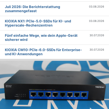
Juli 2026: Die Bericht­erstattung
03.08.2026
zusammengefasst
KIOXIA NX1: PCIe-5.0-SSDs für KI- und
03.08.2026
Hyperscale-Rechenzentren
Fünf einfache Wege, wie dein Apple-Gerät
30.07.2026
sicherer wird
KIOXIA CM10: PCIe-6.0-SSDs für Enterprise-
30.07.2026
und KI-Anwendungen