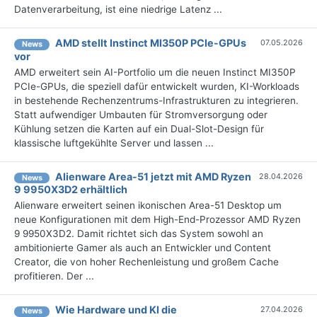
Datenverarbeitung, ist eine niedrige Latenz ...
AMD stellt Instinct MI350P PCIe-GPUs
07.05.2026
News
vor
AMD erweitert sein AI-Portfolio um die neuen Instinct MI350P
PCIe-GPUs, die speziell dafür entwickelt wurden, KI-Workloads
in bestehende Rechenzentrums-Infrastrukturen zu integrieren.
Statt aufwendiger Umbauten für Stromversorgung oder
Kühlung setzen die Karten auf ein Dual-Slot-Design für
klassische luftgekühlte Server und lassen ...
Alienware Area-51 jetzt mit AMD Ryzen
28.04.2026
News
9 9950X3D2 erhältlich
Alienware erweitert seinen ikonischen Area-51 Desktop um
neue Konfigurationen mit dem High-End-Prozessor AMD Ryzen
9 9950X3D2. Damit richtet sich das System sowohl an
ambitionierte Gamer als auch an Entwickler und Content
Creator, die von hoher Rechenleistung und großem Cache
profitieren. Der ...
Wie Hardware und KI die
27.04.2026
News