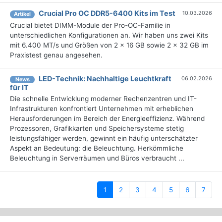
Crucial Pro OC DDR5-6400 Kits im Test
10.03.2026
Artikel
Crucial bietet DIMM-Module der Pro-OC-Familie in
unterschiedlichen Konfigurationen an. Wir haben uns zwei Kits
mit 6.400 MT/s und Größen von 2 x 16 GB sowie 2 x 32 GB im
Praxistest genau angesehen.
LED-Technik: Nachhaltige Leuchtkraft
06.02.2026
News
für IT
Die schnelle Entwicklung moderner Rechenzentren und IT-
Infrastrukturen konfrontiert Unternehmen mit erheblichen
Herausforderungen im Bereich der Energieeffizienz. Während
Prozessoren, Grafikkarten und Speichersysteme stetig
leistungsfähiger werden, gewinnt ein häufig unterschätzter
Aspekt an Bedeutung: die Beleuchtung. Herkömmliche
Beleuchtung in Serverräumen und Büros verbraucht ...
(current)
1
2
3
4
5
6
7