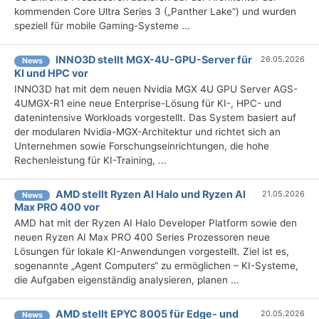
kommenden Core Ultra Series 3 („Panther Lake“) und wurden
speziell für mobile Gaming-Systeme ...
INNO3D stellt MGX-4U-GPU-Server für
26.05.2026
News
KI und HPC vor
INNO3D hat mit dem neuen Nvidia MGX 4U GPU Server AGS-
4UMGX-R1 eine neue Enterprise-Lösung für KI-, HPC- und
datenintensive Workloads vorgestellt. Das System basiert auf
der modularen Nvidia-MGX-Architektur und richtet sich an
Unternehmen sowie Forschungseinrichtungen, die hohe
Rechenleistung für KI-Training, ...
AMD stellt Ryzen AI Halo und Ryzen AI
21.05.2026
News
Max PRO 400 vor
AMD hat mit der Ryzen AI Halo Developer Platform sowie den
neuen Ryzen AI Max PRO 400 Series Prozessoren neue
Lösungen für lokale KI-Anwendungen vorgestellt. Ziel ist es,
sogenannte „Agent Computers“ zu ermöglichen – KI-Systeme,
die Aufgaben eigenständig analysieren, planen ...
AMD stellt EPYC 8005 für Edge- und
20.05.2026
News