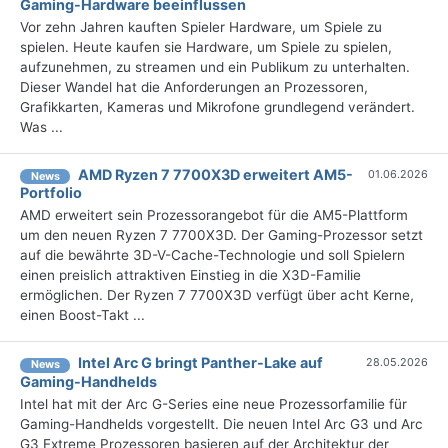
Gaming-Hardware beeinflussen
Vor zehn Jahren kauften Spieler Hardware, um Spiele zu
spielen. Heute kaufen sie Hardware, um Spiele zu spielen,
aufzunehmen, zu streamen und ein Publikum zu unterhalten.
Dieser Wandel hat die Anforderungen an Prozessoren,
Grafikkarten, Kameras und Mikrofone grundlegend verändert.
Was ...
AMD Ryzen 7 7700X3D erweitert AM5-
01.06.2026
News
Portfolio
AMD erweitert sein Prozessorangebot für die AM5-Plattform
um den neuen Ryzen 7 7700X3D. Der Gaming-Prozessor setzt
auf die bewährte 3D-V-Cache-Technologie und soll Spielern
einen preislich attraktiven Einstieg in die X3D-Familie
ermöglichen. Der Ryzen 7 7700X3D verfügt über acht Kerne,
einen Boost-Takt ...
Intel Arc G bringt Panther-Lake auf
28.05.2026
News
Gaming-Handhelds
Intel hat mit der Arc G-Series eine neue Prozessorfamilie für
Gaming-Handhelds vorgestellt. Die neuen Intel Arc G3 und Arc
G3 Extreme Prozessoren basieren auf der Architektur der