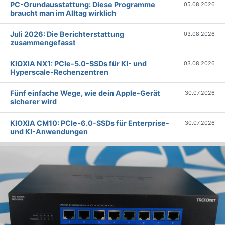
PC-Grundausstattung: Diese Programme
05.08.2026
braucht man im Alltag wirklich
Juli 2026: Die Bericht­erstattung
03.08.2026
zusammengefasst
KIOXIA NX1: PCIe-5.0-SSDs für KI- und
03.08.2026
Hyperscale-Rechenzentren
Fünf einfache Wege, wie dein Apple-Gerät
30.07.2026
sicherer wird
KIOXIA CM10: PCIe-6.0-SSDs für Enterprise-
30.07.2026
und KI-Anwendungen