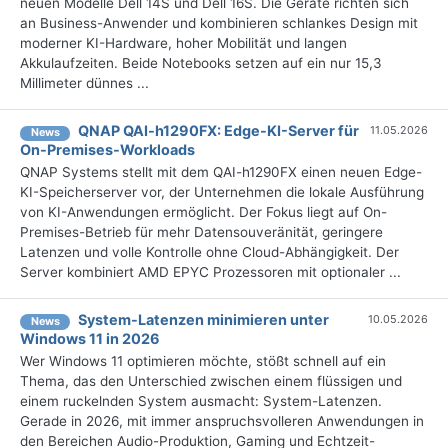
neuen Modelle Dell 14S und Dell 16S. Die Geräte richten sich
an Business-Anwender und kombinieren schlankes Design mit
moderner KI-Hardware, hoher Mobilität und langen
Akkulaufzeiten. Beide Notebooks setzen auf ein nur 15,3
Millimeter dünnes ...
QNAP QAI-h1290FX: Edge-KI-Server für
11.05.2026
News
On-Premises-Workloads
QNAP Systems stellt mit dem QAI-h1290FX einen neuen Edge-
KI-Speicherserver vor, der Unternehmen die lokale Ausführung
von KI-Anwendungen ermöglicht. Der Fokus liegt auf On-
Premises-Betrieb für mehr Datensouveränität, geringere
Latenzen und volle Kontrolle ohne Cloud-Abhängigkeit. Der
Server kombiniert AMD EPYC Prozessoren mit optionaler ...
System-Latenzen minimieren unter
10.05.2026
News
Windows 11 in 2026
Wer Windows 11 optimieren möchte, stößt schnell auf ein
Thema, das den Unterschied zwischen einem flüssigen und
einem ruckelnden System ausmacht: System-Latenzen.
Gerade in 2026, mit immer anspruchsvolleren Anwendungen in
den Bereichen Audio-Produktion, Gaming und Echtzeit-