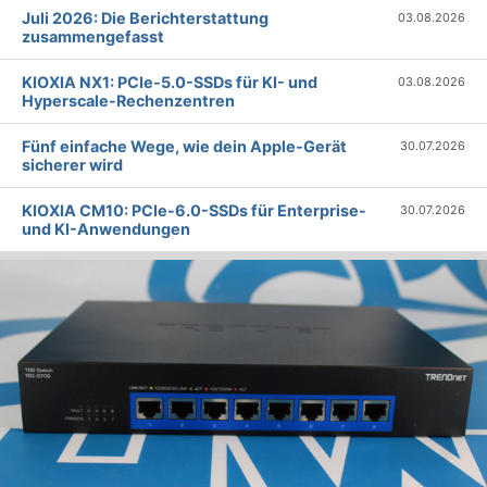
Juli 2026: Die Bericht­erstattung
03.08.2026
zusammengefasst
KIOXIA NX1: PCIe-5.0-SSDs für KI- und
03.08.2026
Hyperscale-Rechenzentren
Fünf einfache Wege, wie dein Apple-Gerät
30.07.2026
sicherer wird
KIOXIA CM10: PCIe-6.0-SSDs für Enterprise-
30.07.2026
und KI-Anwendungen