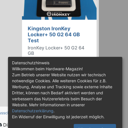
Kingston IronKey
Locker+ 50 G2 64 GB
Test
IronKey Locker+ 50 G2 64
GB
Der IronKey Locker+ 50 G2 von
Datenschutzhinweis
Kingston ist ein USB-
Willkommen beim Hardware-Magazin!
Flashspeicher mit 256 Bit starker
Zum Betrieb unserer Website nutzen wir technisch
AES-HW-Verschlüsselung im XTS-
notwendige Cookies. Alle weiteren Cookies für z.B.
Modus. Wir haben das 64-GB-
Werbung, Analyse und Tracking sowie externe Inhalte
Modell im Praxistest genauer
Dritter, können nach Bedarf aktiviert werden und
begutachtet.
verbessern das Nutzererlebnis beim Besuch der
Website. Mehr Informationen in unserer
Datenschutzerklärung
.
usschluss
Ein Widerruf der Einwilligung ist jederzeit möglich.
Discord