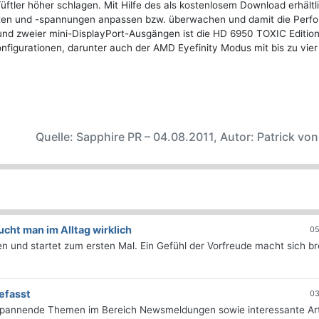
 Tüftler höher schlagen. Mit Hilfe des als kostenlosem Download erhält
raten und -spannungen anpassen bzw. überwachen und damit die Perf
und zweier mini-DisplayPort-Ausgängen ist die HD 6950 TOXIC Editio
Konfigurationen, darunter auch der AMD Eyefinity Modus mit bis zu vier
Quelle: Sapphire PR – 04.08.2011, Autor: Patrick vo
ht man im Alltag wirklich
05
 und startet zum ersten Mal. Ein Gefühl der Vorfreude macht sich bre
efasst
03
 spannende Themen im Bereich Newsmeldungen sowie interessante Art