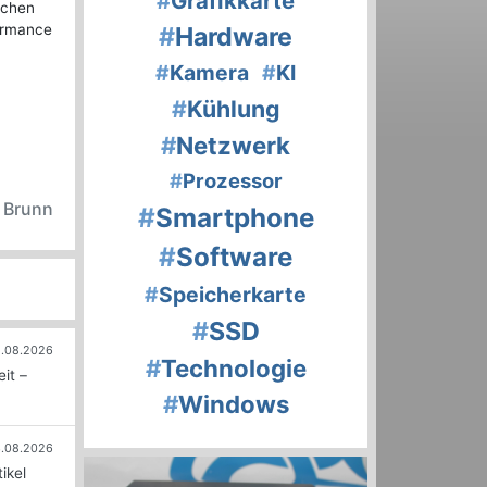
#
Grafikkarte
lichen
ormance
#
Hardware
n
#
Kamera
#
KI
#
Kühlung
#
Netzwerk
#
Prozessor
n Brunn
#
Smartphone
#
Software
#
Speicherkarte
#
SSD
.08.2026
#
Technologie
it –
#
Windows
.08.2026
ikel