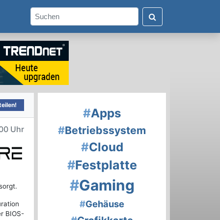
eilen!
#
Apps
#
Betriebssystem
00 Uhr
#
Cloud
#
Festplatte
#
Gaming
sorgt.
#
Gehäuse
ration
er BIOS-