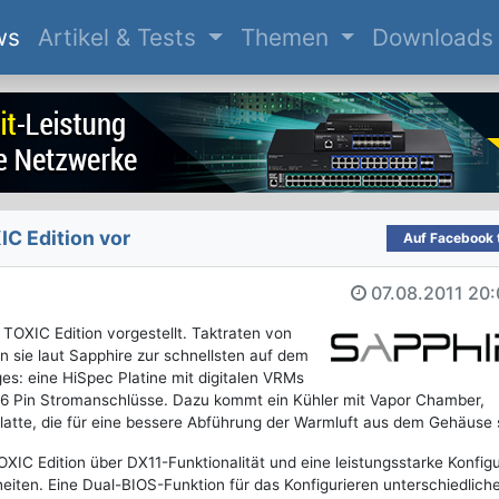
(current)
ws
Artikel & Tests
Themen
Downloads
IC Edition vor
Auf Facebook t
07.08.2011
20:
TOXIC Edition vorgestellt. Taktraten von
sie laut Sapphire zur schnellsten auf dem
ges: eine HiSpec Platine mit digitalen VRMs
8+6 Pin Stromanschlüsse. Dazu kommt ein Kühler mit Vapor Chamber,
latte, die für eine bessere Abführung der Warmluft aus dem Gehäuse 
IC Edition über DX11-Funktionalität und eine leistungsstarke Konfigu
iten. Eine Dual-BIOS-Funktion für das Konfigurieren unterschiedlich