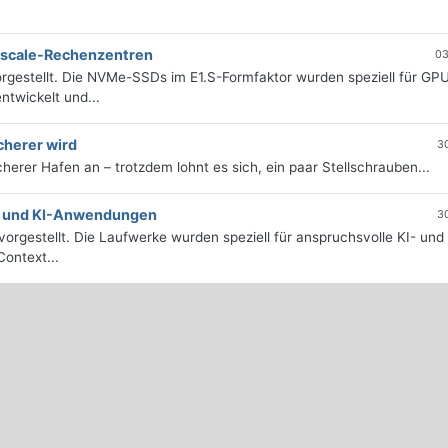
erscale-Rechenzentren
03
rgestellt. Die NVMe-SSDs im E1.S-Formfaktor wurden speziell für GP
twickelt und...
cherer wird
3
icherer Hafen an – trotzdem lohnt es sich, ein paar Stellschrauben...
e- und KI-Anwendungen
3
orgestellt. Die Laufwerke wurden speziell für anspruchsvolle KI- und
ontext...