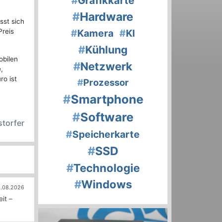
#
Grafikkarte
#
Hardware
sst sich
Preis
#
Kamera
#
KI
#
Kühlung
obilen
#
Netzwerk
,
ro ist
#
Prozessor
#
Smartphone
#
Software
storfer
#
Speicherkarte
#
SSD
#
Technologie
#
Windows
.08.2026
it –