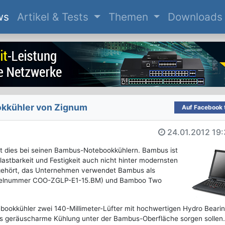
(current)
ws
Artikel & Tests
Themen
Downloads
kkühler von Zignum
Auf Facebook t
24.01.2012
19:
gt dies bei seinen Bambus-Notebookkühlern. Bambus ist
Belastbarkeit und Festigkeit auch nicht hinter modernsten
 gehört, das Unternehmen verwendet Bambus als
tikelnummer COO-ZGLP-E1-15.BM) und Bamboo Two
bookkühler zwei 140-Millimeter-Lüfter mit hochwertigen Hydro Beari
egs geräuscharme Kühlung unter der Bambus-Oberfläche sorgen sollen.