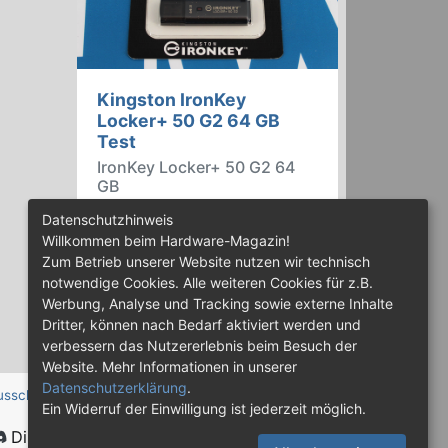
Kingston IronKey
Locker+ 50 G2 64 GB
Test
IronKey Locker+ 50 G2 64
GB
Der IronKey Locker+ 50 G2 von
Datenschutzhinweis
Kingston ist ein USB-
Willkommen beim Hardware-Magazin!
Flashspeicher mit 256 Bit starker
Zum Betrieb unserer Website nutzen wir technisch
AES-HW-Verschlüsselung im XTS-
notwendige Cookies. Alle weiteren Cookies für z.B.
Modus. Wir haben das 64-GB-
Werbung, Analyse und Tracking sowie externe Inhalte
Modell im Praxistest genauer
Dritter, können nach Bedarf aktiviert werden und
begutachtet.
verbessern das Nutzererlebnis beim Besuch der
Website. Mehr Informationen in unserer
Datenschutzerklärung
.
usschluss
Ein Widerruf der Einwilligung ist jederzeit möglich.
Discord