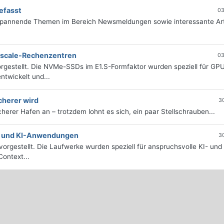
efasst
03
 spannende Themen im Bereich Newsmeldungen sowie interessante Art
erscale-Rechenzentren
03
rgestellt. Die NVMe-SSDs im E1.S-Formfaktor wurden speziell für GP
twickelt und...
cherer wird
3
icherer Hafen an – trotzdem lohnt es sich, ein paar Stellschrauben...
e- und KI-Anwendungen
3
orgestellt. Die Laufwerke wurden speziell für anspruchsvolle KI- und
ontext...