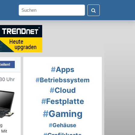
eilen!
#
Apps
#
Betriebssystem
30 Uhr
#
Cloud
#
Festplatte
#
Gaming
#
Gehäuse
ng
 Mit