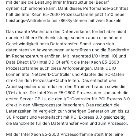
mit der sie die Leistung ihrer Infrastruktur bei Bedarf
dynamisch erhöhen kann. Dank dieses Performance-Schrittes
hält die Intel Xeon E5-2600 Prozessorfamilie jetzt 1510 neue
Leistungs-Weltrekorde bei x86-Systemen mit zwei Sockeln.
Das rasante Wachstum des Datenverkehrs fordert aber nicht
nur eine höhere Rechenleistung, sondern auch eine höhere
Geschwindigkeit beim Datentransfer. Somit lassen sich
datenintensive Anwendungen unterstützen und die Bandbreite
im Rechenzentrum erhöhen. Mit Integrated I/O (Intel IIO) und
Data Direct I/O (Intel DDIO) erfüllt die Intel Xeon E5-2600
Prozessorfamilie auch diese Anforderungen. Dank DDIO
können Intel Netzwerk-Controller und Adapter die I/O-Daten
direkt an den Prozessor-Cache leiten. Das entlastet den
Arbeitsspeicher und reduziert den Stromverbrauch sowie die
I/O-Latenz. Die Intel Xeon E5-2600 Prozessoren sind auch die
ersten Server-CPUs, die den I/O-Controller für PCI Express 3.0
direkt in den Mikroprozessor integrieren. Das reduziert die
Latenzzeiten im Vergleich zur vorherigen Generation um bis zu
30 Prozent und verdreifacht mit PCI Express 3.0 gleichzeitig
die Bandbreite für den Datentransfer vom und zum Prozessor.
Mit der Intel Xeon E5-2600 Prozessorfamilie stellt Intel eine