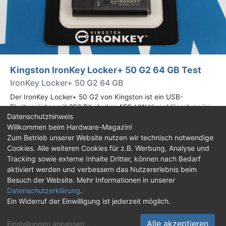
Kingston IronKey Locker+ 50 G2 64 GB Test
IronKey Locker+ 50 G2 64 GB
Der IronKey Locker+ 50 G2 von Kingston ist ein USB-
Flashspeicher mit 256 Bit starker AES-HW-Verschlüsselung im
Datenschutzhinweis
XTS-Modus. Wir haben das 64-GB-Modell im Praxistest
Willkommen beim Hardware-Magazin!
genauer begutachtet.
Zum Betrieb unserer Website nutzen wir technisch notwendige
Cookies. Alle weiteren Cookies für z.B. Werbung, Analyse und
Impressum
|
Kontakt
|
Jobs
|
Datenschutz
|
Tracking sowie externe Inhalte Dritter, können nach Bedarf
Consent‑Einstellungen
|
Haftungsausschluss
aktiviert werden und verbessern das Nutzererlebnis beim
Besuch der Website. Mehr Informationen in unserer
Feed
Facebook
YouTube
TikTok
Datenschutzerklärung
.
Ein Widerruf der Einwilligung ist jederzeit möglich.
Twitch
Discord
Alle akzeptieren
Einstellungen anpassen
...