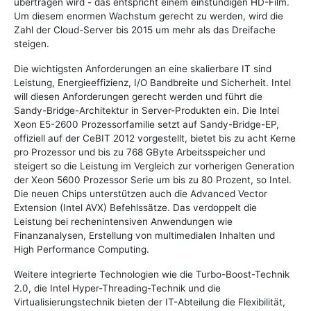
übertragen wird - das entspricht einem einstündigen HD-Film.
Um diesem enormen Wachstum gerecht zu werden, wird die
Zahl der Cloud-Server bis 2015 um mehr als das Dreifache
steigen.
Die wichtigsten Anforderungen an eine skalierbare IT sind
Leistung, Energieeffizienz, I/O Bandbreite und Sicherheit. Intel
will diesen Anforderungen gerecht werden und führt die
Sandy-Bridge-Architektur in Server-Produkten ein. Die Intel
Xeon E5-2600 Prozessorfamilie setzt auf Sandy-Bridge-EP,
offiziell auf der CeBIT 2012 vorgestellt, bietet bis zu acht Kerne
pro Prozessor und bis zu 768 GByte Arbeitsspeicher und
steigert so die Leistung im Vergleich zur vorherigen Generation
der Xeon 5600 Prozessor Serie um bis zu 80 Prozent, so Intel.
Die neuen Chips unterstützen auch die Advanced Vector
Extension (Intel AVX) Befehlssätze. Das verdoppelt die
Leistung bei rechenintensiven Anwendungen wie
Finanzanalysen, Erstellung von multimedialen Inhalten und
High Performance Computing.
Weitere integrierte Technologien wie die Turbo-Boost-Technik
2.0, die Intel Hyper-Threading-Technik und die
Virtualisierungstechnik bieten der IT-Abteilung die Flexibilität,