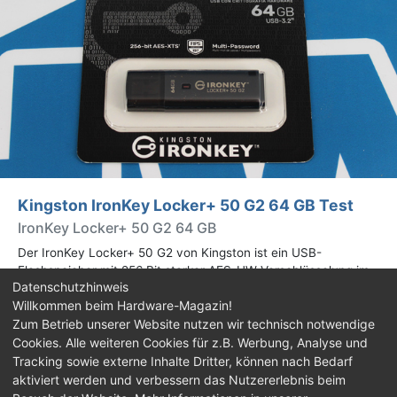
Kingston IronKey Locker+ 50 G2 64 GB Test
IronKey Locker+ 50 G2 64 GB
Der IronKey Locker+ 50 G2 von Kingston ist ein USB-
Flashspeicher mit 256 Bit starker AES-HW-Verschlüsselung im
Datenschutzhinweis
XTS-Modus. Wir haben das 64-GB-Modell im Praxistest
Willkommen beim Hardware-Magazin!
genauer begutachtet.
Zum Betrieb unserer Website nutzen wir technisch notwendige
Cookies. Alle weiteren Cookies für z.B. Werbung, Analyse und
Impressum
|
Kontakt
|
Jobs
|
Datenschutz
|
Tracking sowie externe Inhalte Dritter, können nach Bedarf
Consent‑Einstellungen
|
Haftungsausschluss
aktiviert werden und verbessern das Nutzererlebnis beim