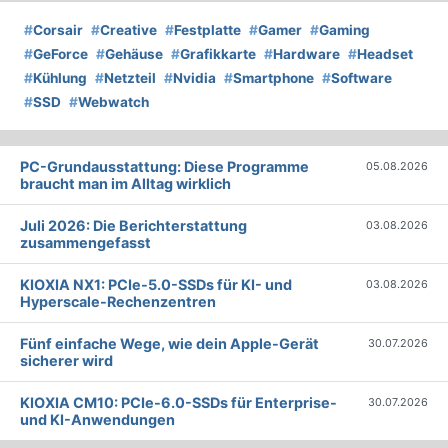
#
Corsair
#
Creative
#
Festplatte
#
Gamer
#
Gaming
#
GeForce
#
Gehäuse
#
Grafikkarte
#
Hardware
#
Headset
#
Kühlung
#
Netzteil
#
Nvidia
#
Smartphone
#
Software
#
SSD
#
Webwatch
PC-Grundausstattung: Diese Programme
05.08.2026
braucht man im Alltag wirklich
Juli 2026: Die Bericht­erstattung
03.08.2026
zusammengefasst
KIOXIA NX1: PCIe-5.0-SSDs für KI- und
03.08.2026
Hyperscale-Rechenzentren
Fünf einfache Wege, wie dein Apple-Gerät
30.07.2026
sicherer wird
KIOXIA CM10: PCIe-6.0-SSDs für Enterprise-
30.07.2026
und KI-Anwendungen