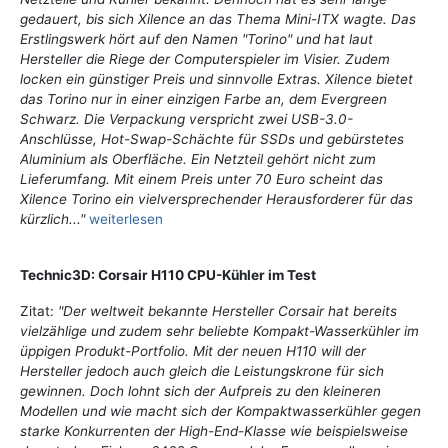
gedauert, bis sich Xilence an das Thema Mini-ITX wagte. Das
Erstlingswerk hört auf den Namen "Torino" und hat laut
Hersteller die Riege der Computerspieler im Visier. Zudem
locken ein günstiger Preis und sinnvolle Extras. Xilence bietet
das Torino nur in einer einzigen Farbe an, dem Evergreen
Schwarz. Die Verpackung verspricht zwei USB-3.0-
Anschlüsse, Hot-Swap-Schächte für SSDs und gebürstetes
Aluminium als Oberfläche. Ein Netzteil gehört nicht zum
Lieferumfang. Mit einem Preis unter 70 Euro scheint das
Xilence Torino ein vielversprechender Herausforderer für das
kürzlich..."
weiterlesen
Technic3D: Corsair H110 CPU-Kühler im Test
Zitat:
"Der weltweit bekannte Hersteller Corsair hat bereits
vielzählige und zudem sehr beliebte Kompakt-Wasserkühler im
üppigen Produkt-Portfolio. Mit der neuen H110 will der
Hersteller jedoch auch gleich die Leistungskrone für sich
gewinnen. Doch lohnt sich der Aufpreis zu den kleineren
Modellen und wie macht sich der Kompaktwasserkühler gegen
starke Konkurrenten der High-End-Klasse wie beispielsweise