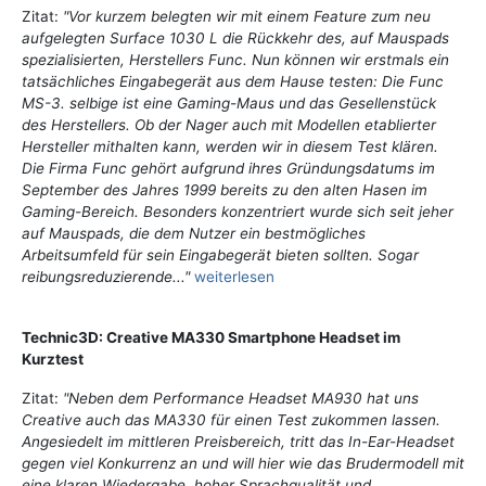
Zitat:
"Vor kurzem belegten wir mit einem Feature zum neu
aufgelegten Surface 1030 L die Rückkehr des, auf Mauspads
spezialisierten, Herstellers Func. Nun können wir erstmals ein
tatsächliches Eingabegerät aus dem Hause testen: Die Func
MS-3. selbige ist eine Gaming-Maus und das Gesellenstück
des Herstellers. Ob der Nager auch mit Modellen etablierter
Hersteller mithalten kann, werden wir in diesem Test klären.
Die Firma Func gehört aufgrund ihres Gründungsdatums im
September des Jahres 1999 bereits zu den alten Hasen im
Gaming-Bereich. Besonders konzentriert wurde sich seit jeher
auf Mauspads, die dem Nutzer ein bestmögliches
Arbeitsumfeld für sein Eingabegerät bieten sollten. Sogar
reibungsreduzierende..."
weiterlesen
Technic3D: Creative MA330 Smartphone Headset im
Kurztest
Zitat:
"Neben dem Performance Headset MA930 hat uns
Creative auch das MA330 für einen Test zukommen lassen.
Angesiedelt im mittleren Preisbereich, tritt das In-Ear-Headset
gegen viel Konkurrenz an und will hier wie das Brudermodell mit
eine klaren Wiedergabe, hoher Sprachqualität und