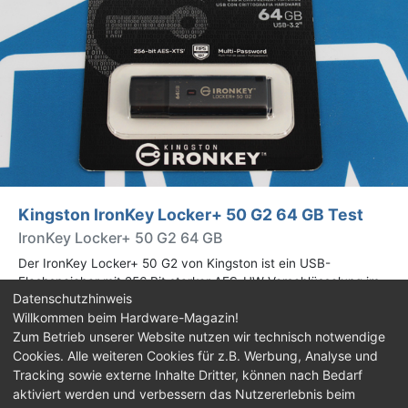
Kingston IronKey Locker+ 50 G2 64 GB Test
IronKey Locker+ 50 G2 64 GB
Der IronKey Locker+ 50 G2 von Kingston ist ein USB-
Flashspeicher mit 256 Bit starker AES-HW-Verschlüsselung im
Datenschutzhinweis
XTS-Modus. Wir haben das 64-GB-Modell im Praxistest
Willkommen beim Hardware-Magazin!
genauer begutachtet.
Zum Betrieb unserer Website nutzen wir technisch notwendige
Cookies. Alle weiteren Cookies für z.B. Werbung, Analyse und
Impressum
|
Kontakt
|
Jobs
|
Datenschutz
|
Tracking sowie externe Inhalte Dritter, können nach Bedarf
Consent‑Einstellungen
|
Haftungsausschluss
aktiviert werden und verbessern das Nutzererlebnis beim