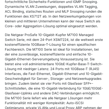
fortschrittliche Sicherheits-Funktionen und IGMP Snooping.
Dynamische VLAN Zuweisungen, doppeltes VLAN Tagging,
ACL Binding, statisches Routen und MLP Snooping runden die
Funktionen des XS712T ab. In den Netzwerkumgebungen von
kleinen und mittleren Unternehmen kann der neue Switch als
Core- oder Aggregation-Lösung optimal eingesetzt werden.
Die Netgear ProSafe 10-Gigabit-Kupfer M7100 Managed
Switch Serie, mit dem 24-Port XSM7224, ist die weltweit erste
kosteneffiziente 10GBase-T-Lösung für einen spezifischen
Fachbereich. Die M7100 Serie ist ideal für Installationen, bei
der eine zuverlässige, kosteneffiziente und einfache 10-
Gigabit-Ethernet-Serverumgebung Voraussetzung ist. Sie
bietet eine voll administrierbare 10GbE-Kupfer-Base-T-Switch-
Lösung mit niedriger Latenz. 24 Ports mit 10GBase-T (RJ45)
Interfaces, die Fast-Ethernet, Gigabit-Ethernet und 10-Gigabit-
Geschwindigkeit für Server-, Storage- und Netzwerkupgrades
bringen. Zudem bietet sie vier Ports mit Glasfaser SFP+-
Schnittstellen, die eine 10-Gigabit-Verbindung für 1GbE/10GbE-
Glasfaser-Uplinks und andere DAC-Verbindungen ermöglicht.
Die M7100 Serie liefert wie alle Netgear Lösungen mehr
Funktionalität mit weniger Komplexität: Auto-iSCSI
Optimierung, private VLANs und Local Proxy ARP nehmen der