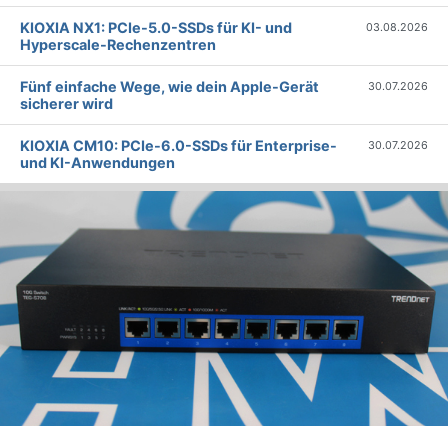
KIOXIA NX1: PCIe-5.0-SSDs für KI- und
03.08.2026
Hyperscale-Rechenzentren
Fünf einfache Wege, wie dein Apple-Gerät
30.07.2026
sicherer wird
KIOXIA CM10: PCIe-6.0-SSDs für Enterprise-
30.07.2026
und KI-Anwendungen