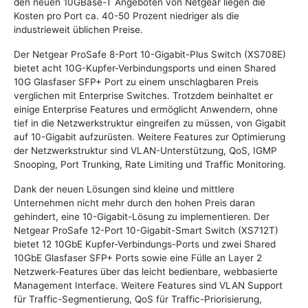
den neuen 10GBase-T Angeboten von Netgear liegen die
Kosten pro Port ca. 40-50 Prozent niedriger als die
industrieweit üblichen Preise.
Der Netgear ProSafe 8-Port 10-Gigabit-Plus Switch (XS708E)
bietet acht 10G-Kupfer-Verbindungsports und einen Shared
10G Glasfaser SFP+ Port zu einem unschlagbaren Preis
verglichen mit Enterprise Switches. Trotzdem beinhaltet er
einige Enterprise Features und ermöglicht Anwendern, ohne
tief in die Netzwerkstruktur eingreifen zu müssen, von Gigabit
auf 10-Gigabit aufzurüsten. Weitere Features zur Optimierung
der Netzwerkstruktur sind VLAN-Unterstützung, QoS, IGMP
Snooping, Port Trunking, Rate Limiting und Traffic Monitoring.
Dank der neuen Lösungen sind kleine und mittlere
Unternehmen nicht mehr durch den hohen Preis daran
gehindert, eine 10-Gigabit-Lösung zu implementieren. Der
Netgear ProSafe 12-Port 10-Gigabit-Smart Switch (XS712T)
bietet 12 10GbE Kupfer-Verbindungs-Ports und zwei Shared
10GbE Glasfaser SFP+ Ports sowie eine Fülle an Layer 2
Netzwerk-Features über das leicht bedienbare, webbasierte
Management Interface. Weitere Features sind VLAN Support
für Traffic-Segmentierung, QoS für Traffic-Priorisierung,