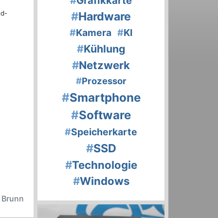
#
Grafikkarte
ed-
#
Hardware
#
Kamera
#
KI
#
Kühlung
#
Netzwerk
#
Prozessor
#
Smartphone
#
Software
#
Speicherkarte
#
SSD
#
Technologie
#
Windows
n Brunn