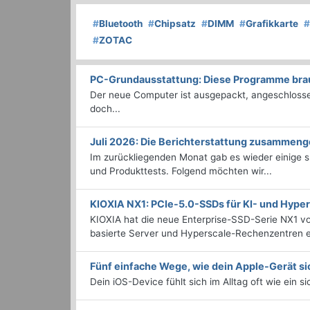
#
Bluetooth
#
Chipsatz
#
DIMM
#
Grafikkarte
#
#
ZOTAC
PC-Grundausstattung: Diese Programme brauc
Der neue Computer ist ausgepackt, angeschlossen
doch...
Juli 2026: Die Bericht­erstattung zusammeng
Im zurückliegenden Monat gab es wieder einige
und Produkttests. Folgend möchten wir...
KIOXIA NX1: PCIe-5.0-SSDs für KI- und Hyp
KIOXIA hat die neue Enterprise-SSD-Serie NX1 vo
basierte Server und Hyperscale-Rechenzentren en
Fünf einfache Wege, wie dein Apple-Gerät si
Dein iOS-Device fühlt sich im Alltag oft wie ein s