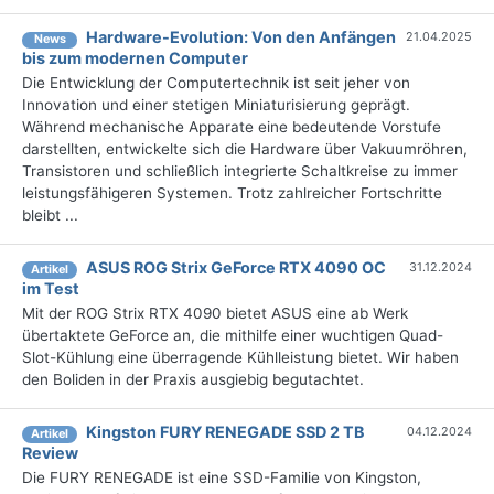
Hardware-Evolution: Von den Anfängen
21.04.2025
News
bis zum modernen Computer
Die Entwicklung der Computertechnik ist seit jeher von
Innovation und einer stetigen Miniaturisierung geprägt.
Während mechanische Apparate eine bedeutende Vorstufe
darstellten, entwickelte sich die Hardware über Vakuumröhren,
Transistoren und schließlich integrierte Schaltkreise zu immer
leistungsfähigeren Systemen. Trotz zahlreicher Fortschritte
bleibt ...
ASUS ROG Strix GeForce RTX 4090 OC
31.12.2024
Artikel
im Test
Mit der ROG Strix RTX 4090 bietet ASUS eine ab Werk
übertaktete GeForce an, die mithilfe einer wuchtigen Quad-
Slot-Kühlung eine überragende Kühlleistung bietet. Wir haben
den Boliden in der Praxis ausgiebig begutachtet.
Kingston FURY RENEGADE SSD 2 TB
04.12.2024
Artikel
Review
Die FURY RENEGADE ist eine SSD-Familie von Kingston,