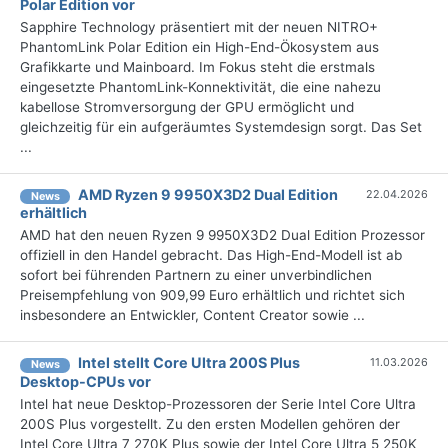
Polar Edition vor
Sapphire Technology präsentiert mit der neuen NITRO+
PhantomLink Polar Edition ein High-End-Ökosystem aus
Grafikkarte und Mainboard. Im Fokus steht die erstmals
eingesetzte PhantomLink-Konnektivität, die eine nahezu
kabellose Stromversorgung der GPU ermöglicht und
gleichzeitig für ein aufgeräumtes Systemdesign sorgt. Das Set
...
AMD Ryzen 9 9950X3D2 Dual Edition
22.04.2026
News
erhältlich
AMD hat den neuen Ryzen 9 9950X3D2 Dual Edition Prozessor
offiziell in den Handel gebracht. Das High-End-Modell ist ab
sofort bei führenden Partnern zu einer unverbindlichen
Preisempfehlung von 909,99 Euro erhältlich und richtet sich
insbesondere an Entwickler, Content Creator sowie ...
Intel stellt Core Ultra 200S Plus
11.03.2026
News
Desktop-CPUs vor
Intel hat neue Desktop-Prozessoren der Serie Intel Core Ultra
200S Plus vorgestellt. Zu den ersten Modellen gehören der
Intel Core Ultra 7 270K Plus sowie der Intel Core Ultra 5 250K