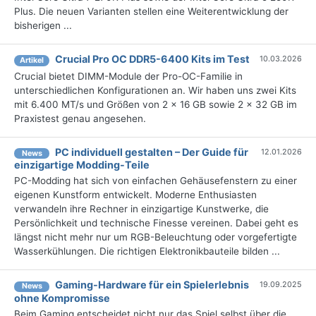
Plus. Die neuen Varianten stellen eine Weiterentwicklung der
bisherigen ...
Crucial Pro OC DDR5-6400 Kits im Test
10.03.2026
Artikel
Crucial bietet DIMM-Module der Pro-OC-Familie in
unterschiedlichen Konfigurationen an. Wir haben uns zwei Kits
mit 6.400 MT/s und Größen von 2 x 16 GB sowie 2 x 32 GB im
Praxistest genau angesehen.
PC individuell gestalten – Der Guide für
12.01.2026
News
einzigartige Modding-Teile
PC-Modding hat sich von einfachen Gehäusefenstern zu einer
eigenen Kunstform entwickelt. Moderne Enthusiasten
verwandeln ihre Rechner in einzigartige Kunstwerke, die
Persönlichkeit und technische Finesse vereinen. Dabei geht es
längst nicht mehr nur um RGB-Beleuchtung oder vorgefertigte
Wasserkühlungen. Die richtigen Elektronikbauteile bilden ...
Gaming-Hardware für ein Spielerlebnis
19.09.2025
News
ohne Kompromisse
Beim Gaming entscheidet nicht nur das Spiel selbst über die