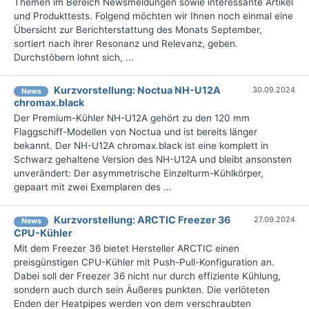
Themen im Bereich Newsmeldungen sowie interessante Artikel
und Produkttests. Folgend möchten wir Ihnen noch einmal eine
Übersicht zur Berichterstattung des Monats September,
sortiert nach ihrer Resonanz und Relevanz, geben.
Durchstöbern lohnt sich, ...
Kurzvorstellung: Noctua NH-U12A
30.09.2024
News
chromax.black
Der Premium-Kühler NH-U12A gehört zu den 120 mm
Flaggschiff-Modellen von Noctua und ist bereits länger
bekannt. Der NH-U12A chromax.black ist eine komplett in
Schwarz gehaltene Version des NH-U12A und bleibt ansonsten
unverändert: Der asymmetrische Einzelturm-Kühlkörper,
gepaart mit zwei Exemplaren des ...
Kurzvorstellung: ARCTIC Freezer 36
27.09.2024
News
CPU-Kühler
Mit dem Freezer 36 bietet Hersteller ARCTIC einen
preisgünstigen CPU-Kühler mit Push-Pull-Konfiguration an.
Dabei soll der Freezer 36 nicht nur durch effiziente Kühlung,
sondern auch durch sein Äußeres punkten. Die verlöteten
Enden der Heatpipes werden von dem verschraubten