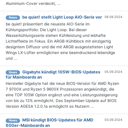
Aluminium-Cover verdeckt, ...
be quiet! stellt Light Loop AIO-Serie vor
06.09.2024
News
be quiet! präsentiert die neueste AIO-Serie im
Kühlungsportfolio: Die Light Loop. Bei dieser
Wasserkühlungsserie stehen Kühlleistung und lebhafte
Lichteffekte im Fokus. Ein ARGB-Kühlblock mit einzigartig
designtem Diffusor und die mit ARGB ausgestatteten Light
Wings LX-Lüfter ermöglichen eine beeindruckend lebendige
und ...
Gigabyte kündigt 105W-BIOS-Updates
05.09.2024
News
für Mainboards an
Hersteller Gigabyte hat die neue BIOS-Version für AMD Ryzen
7 9700X und Ryzen 5 9600X Prozessoren angekündigt, die
eine TDP 105W Option ergänzt und eine Leistungssteigerung
von bis zu 13% ermöglicht. Das September-Update auf BIOS
Version AGESA 1.2.0.1a ermöglicht es Nutzern ...
MSI kündigt BIOS-Updates für AMD
03.09.2024
News
600er-Mainboards an