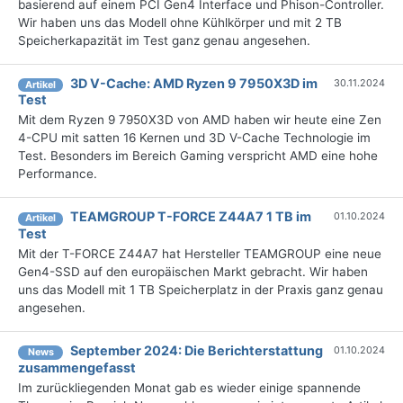
basierend auf einem PCI Gen4 Interface und Phison-Controller.
Wir haben uns das Modell ohne Kühlkörper und mit 2 TB
Speicherkapazität im Test ganz genau angesehen.
3D V-Cache: AMD Ryzen 9 7950X3D im
30.11.2024
Artikel
Test
Mit dem Ryzen 9 7950X3D von AMD haben wir heute eine Zen
4-CPU mit satten 16 Kernen und 3D V-Cache Technologie im
Test. Besonders im Bereich Gaming verspricht AMD eine hohe
Performance.
TEAMGROUP T-FORCE Z44A7 1 TB im
01.10.2024
Artikel
Test
Mit der T-FORCE Z44A7 hat Hersteller TEAMGROUP eine neue
Gen4-SSD auf den europäischen Markt gebracht. Wir haben
uns das Modell mit 1 TB Speicherplatz in der Praxis ganz genau
angesehen.
September 2024: Die Bericht­erstattung
01.10.2024
News
zusammengefasst
Im zurückliegenden Monat gab es wieder einige spannende