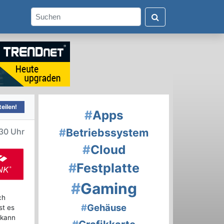
eilen!
#
Apps
#
Betriebssystem
30 Uhr
#
Cloud
#
Festplatte
#
Gaming
ch
#
Gehäuse
st es
 kann