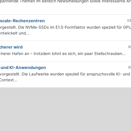
 spannende Themen im Bereich Newsmeldungen sowie interessante Art
erscale-Rechenzentren
03
rgestellt. Die NVMe-SSDs im E1.S-Formfaktor wurden speziell für GP
twickelt und...
cherer wird
3
icherer Hafen an – trotzdem lohnt es sich, ein paar Stellschrauben...
e- und KI-Anwendungen
3
orgestellt. Die Laufwerke wurden speziell für anspruchsvolle KI- und
ontext...