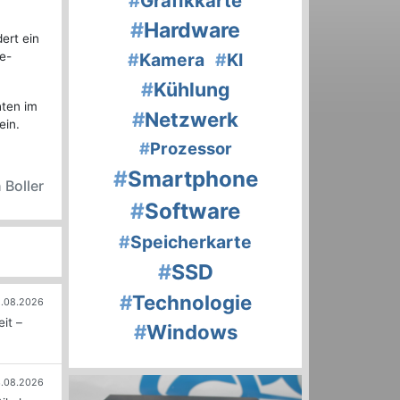
#
Grafikkarte
#
Hardware
ert ein
e-
#
Kamera
#
KI
#
Kühlung
hten im
#
Netzwerk
ein.
#
Prozessor
#
Smartphone
 Boller
#
Software
#
Speicherkarte
#
SSD
#
Technologie
.08.2026
it –
#
Windows
.08.2026