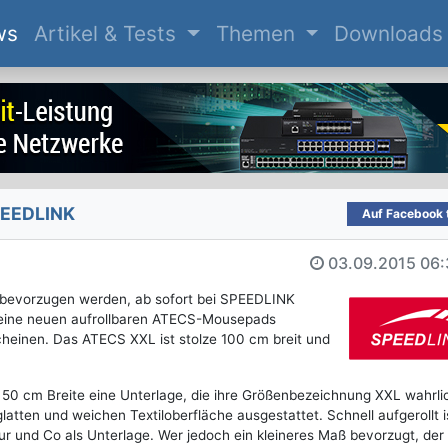
(current)
ws
Artikel & Tests
Themen
Downloads
PEEDLINK
Auf Facebook t
03.09.2015
06:
e bevorzugen werden, ab sofort bei SPEEDLINK
 seine neuen aufrollbaren ATECS-Mousepads
scheinen. Das ATECS XXL ist stolze 100 cm breit und
50 cm Breite eine Unterlage, die ihre Größenbezeichnung XXL wahrli
latten und weichen Textiloberfläche ausgestattet. Schnell aufgerollt i
tur und Co als Unterlage. Wer jedoch ein kleineres Maß bevorzugt, der