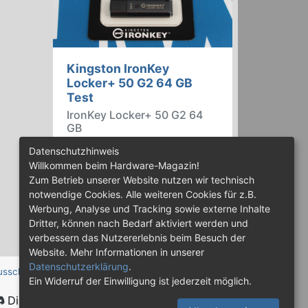
Kingston IronKey
Locker+ 50 G2 64 GB
Test
IronKey Locker+ 50 G2 64
GB
Der IronKey Locker+ 50 G2 von
Datenschutzhinweis
Kingston ist ein USB-
Willkommen beim Hardware-Magazin!
Flashspeicher mit 256 Bit starker
Zum Betrieb unserer Website nutzen wir technisch
AES-HW-Verschlüsselung im XTS-
notwendige Cookies. Alle weiteren Cookies für z.B.
Modus. Wir haben das 64-GB-
Werbung, Analyse und Tracking sowie externe Inhalte
Modell im Praxistest genauer
Dritter, können nach Bedarf aktiviert werden und
begutachtet.
verbessern das Nutzererlebnis beim Besuch der
Website. Mehr Informationen in unserer
Datenschutzerklärung
.
usschluss
Ein Widerruf der Einwilligung ist jederzeit möglich.
Discord