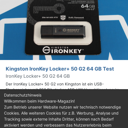
Kingston IronKey Locker+ 50 G2 64 GB Test
IronKey Locker+ 50 G2 64 GB
Der IronKey Locker+ 50 G2 von Kingston ist ein USB-
Flashspeicher mit 256 Bit starker AES-HW-Verschlüsselung im
Datenschutzhinweis
XTS-Modus. Wir haben das 64-GB-Modell im Praxistest
Willkommen beim Hardware-Magazin!
genauer begutachtet.
Zum Betrieb unserer Website nutzen wir technisch notwendige
Cookies. Alle weiteren Cookies für z.B. Werbung, Analyse und
Impressum
|
Kontakt
|
Jobs
|
Datenschutz
|
Tracking sowie externe Inhalte Dritter, können nach Bedarf
Consent‑Einstellungen
|
Haftungsausschluss
aktiviert werden und verbessern das Nutzererlebnis beim