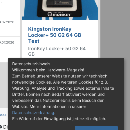
U-
0.07.2026
Kingston IronKey
Locker+ 50 G2 64 GB
Test
0.07.2026
IronKey Locker+ 50 G2 64
GB
Der IronKey Locker+ 50 G2 von
Datenschutzhinweis
Kingston ist ein USB-
Willkommen beim Hardware-Magazin!
Flashspeicher mit 256 Bit starker
Zum Betrieb unserer Website nutzen wir technisch
AES-HW-Verschlüsselung im XTS-
notwendige Cookies. Alle weiteren Cookies für z.B.
Modus. Wir haben das 64-GB-
Werbung, Analyse und Tracking sowie externe Inhalte
Modell im Praxistest genauer
Dritter, können nach Bedarf aktiviert werden und
begutachtet.
verbessern das Nutzererlebnis beim Besuch der
Website. Mehr Informationen in unserer
Datenschutzerklärung
.
usschluss
Ein Widerruf der Einwilligung ist jederzeit möglich.
Discord