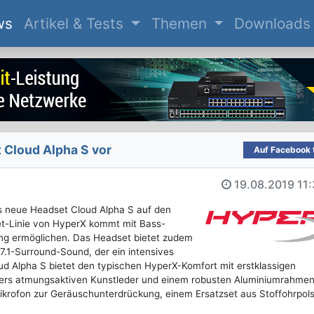
(current)
ws
Artikel & Tests
Themen
Downloads
 Cloud Alpha S vor
Auf Facebook t
19.08.2019
11
s neue Headset Cloud Alpha S auf den
t-Linie von HyperX kommt mit Bass-
mung ermöglichen. Das Headset bietet zudem
7.1-Surround-Sound, der ein intensives
ud Alpha S bietet den typischen HyperX-Komfort mit erstklassigen
rs atmungsaktiven Kunstleder und einem robusten Aluminiumrahmen
rofon zur Geräuschunterdrückung, einem Ersatzset aus Stoffohrpols