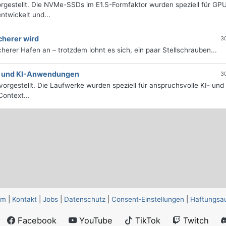
rgestellt. Die NVMe-SSDs im E1.S-Formfaktor wurden speziell für GP
twickelt und...
cherer wird
3
icherer Hafen an – trotzdem lohnt es sich, ein paar Stellschrauben...
e- und KI-Anwendungen
3
orgestellt. Die Laufwerke wurden speziell für anspruchsvolle KI- und
ontext...
um
|
Kontakt
|
Jobs
|
Datenschutz
|
Consent‑Einstellungen
|
Haftungsa
Facebook
YouTube
TikTok
Twitch