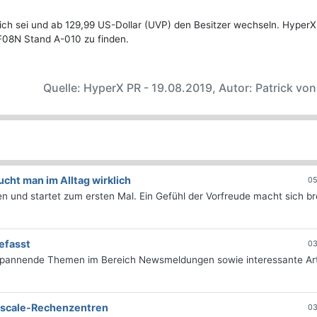
ch sei und ab 129,99 US-Dollar (UVP) den Besitzer wechseln. HyperX i
F08N Stand A-010 zu finden.
Quelle: HyperX PR - 19.08.2019, Autor: Patrick vo
ht man im Alltag wirklich
05
 und startet zum ersten Mal. Ein Gefühl der Vorfreude macht sich bre
efasst
03
 spannende Themen im Bereich Newsmeldungen sowie interessante Art
erscale-Rechenzentren
03