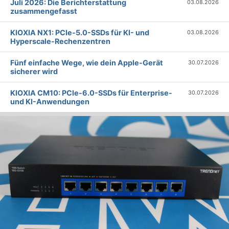
Juli 2026: Die Bericht­erstattung
03.08.2026
zusammengefasst
KIOXIA NX1: PCIe-5.0-SSDs für KI- und
03.08.2026
Hyperscale-Rechenzentren
Fünf einfache Wege, wie dein Apple-Gerät
30.07.2026
sicherer wird
KIOXIA CM10: PCIe-6.0-SSDs für Enterprise-
30.07.2026
und KI-Anwendungen