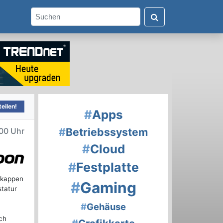
eilen!
#
Apps
#
Betriebssystem
00 Uhr
#
Cloud
#
Festplatte
enkappen
#
Gaming
statur
#
Gehäuse
ch