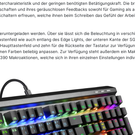
ltercharakteristik und der geringen benötigten Betätigungskraft. Die 
enschaften und ihres geräuschlosen Feedbacks sowohl für Gaming als 
Schaltern erfreuen, welche ihnen beim Schreiben das Gefühl der Arbei
runtergeladen werden. Über sie lässt sich die Beleuchtung in versc
stenfeld wie auch entlang des Edge Lights, der unteren Kante der S
Haupttastenfeld und zehn für die Rückseite der Tastatur zur Verfügun
benen Farben beliebig anpassen. Zur Verfügung steht außerdem ein Ma
390 Makroaktionen, welche sich in ihren einzelnen Einstellungen indiv