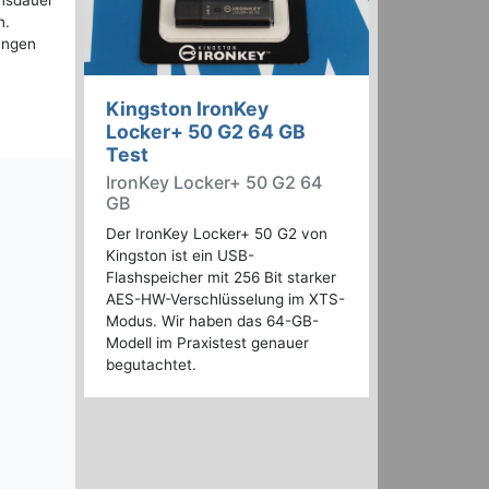
ensdauer
n.
angen
Kingston IronKey
Locker+ 50 G2 64 GB
Test
IronKey Locker+ 50 G2 64
GB
Der IronKey Locker+ 50 G2 von
Kingston ist ein USB-
Flashspeicher mit 256 Bit starker
AES-HW-Verschlüsselung im XTS-
Modus. Wir haben das 64-GB-
Modell im Praxistest genauer
begutachtet.