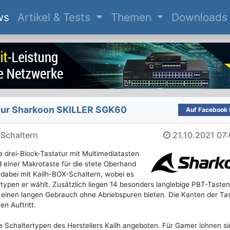
(current)
ws
Artikel & Tests
Themen
Downloads
ur Sharkoon SKILLER SGK60
Auf Facebook t
-Schaltern
21.10.2021
07:
 drei-Block-Tastatur mit Multimediatasten
 einer Makrotaste für die stete Oberhand
dabei mit Kailh-BOX-Schaltern, wobei es
rtypen er wählt. Zusätzlich liegen 14 besonders langlebige PBT-Tast
e einen langen Gebrauch ohne Abriebspuren bieten. Die Kanten der Ta
n Auftritt.
 Schaltertypen des Herstellers Kailh angeboten. Für Gamer lohnen si