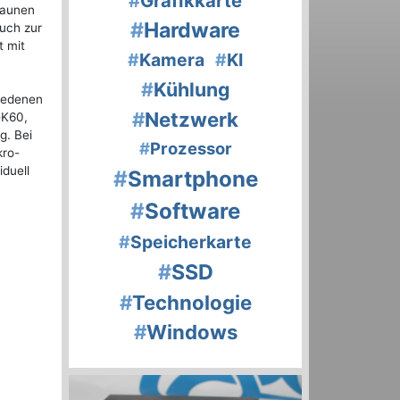
#
Grafikkarte
braunen
#
Hardware
auch zur
t mit
#
Kamera
#
KI
#
Kühlung
hiedenen
#
Netzwerk
GK60,
g. Bei
#
Prozessor
kro-
iduell
#
Smartphone
#
Software
#
Speicherkarte
#
SSD
#
Technologie
#
Windows