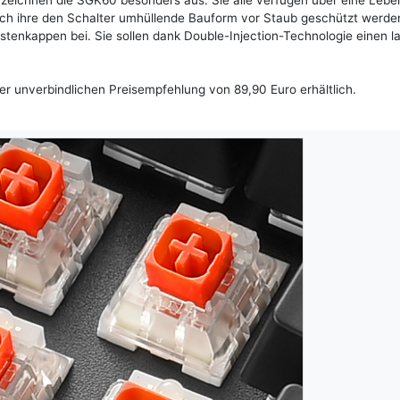
r zeichnen die SGK60 besonders aus: Sie alle verfügen über eine Leb
urch ihre den Schalter umhüllende Bauform vor Staub geschützt werde
stenkappen bei. Sie sollen dank Double-Injection-Technologie einen l
er unverbindlichen Preisempfehlung von 89,90 Euro erhältlich.