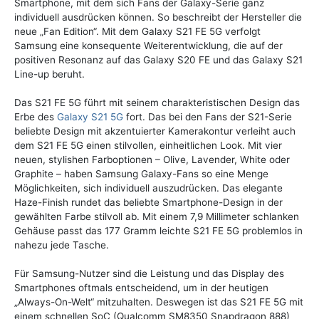
Smartphone, mit dem sich Fans der Galaxy-Serie ganz
individuell ausdrücken können. So beschreibt der Hersteller die
neue „Fan Edition“. Mit dem Galaxy S21 FE 5G verfolgt
Samsung eine konsequente Weiterentwicklung, die auf der
positiven Resonanz auf das Galaxy S20 FE und das Galaxy S21
Line-up beruht.
Das S21 FE 5G führt mit seinem charakteristischen Design das
Erbe des
Galaxy S21 5G
fort. Das bei den Fans der S21-Serie
beliebte Design mit akzentuierter Kamerakontur verleiht auch
dem S21 FE 5G einen stilvollen, einheitlichen Look. Mit vier
neuen, stylishen Farboptionen – Olive, Lavender, White oder
Graphite – haben Samsung Galaxy-Fans so eine Menge
Möglichkeiten, sich individuell auszudrücken. Das elegante
Haze-Finish rundet das beliebte Smartphone-Design in der
gewählten Farbe stilvoll ab. Mit einem 7,9 Millimeter schlanken
Gehäuse passt das 177 Gramm leichte S21 FE 5G problemlos in
nahezu jede Tasche.
Für Samsung-Nutzer sind die Leistung und das Display des
Smartphones oftmals entscheidend, um in der heutigen
„Always-On-Welt“ mitzuhalten. Deswegen ist das S21 FE 5G mit
einem schnellen SoC (Qualcomm SM8350 Snapdragon 888)