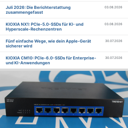
Juli 2026: Die Bericht­erstattung
03.08.2026
zusammengefasst
KIOXIA NX1: PCIe-5.0-SSDs für KI- und
03.08.2026
Hyperscale-Rechenzentren
Fünf einfache Wege, wie dein Apple-Gerät
30.07.2026
sicherer wird
KIOXIA CM10: PCIe-6.0-SSDs für Enterprise-
30.07.2026
und KI-Anwendungen