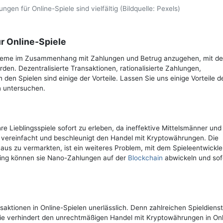
gen für Online-Spiele sind vielfältig (Bildquelle: Pexels)
r Online-Spiele
bleme im Zusammenhang mit Zahlungen und Betrug anzugehen, mit d
rden. Dezentralisierte Transaktionen, rationalisierte Zahlungen,
n Spielen sind einige der Vorteile. Lassen Sie uns einige Vorteile d
n untersuchen.
e Lieblingsspiele sofort zu erleben, da ineffektive Mittelsmänner und
 vereinfacht und beschleunigt den Handel mit Kryptowährungen. Die
naus zu vermarkten, ist ein weiteres Problem, mit dem Spieleentwickle
ming können sie Nano-Zahlungen auf der
Blockchain
abwickeln und sof
saktionen in Online-Spielen unerlässlich. Denn zahlreichen Spieldienst
gie verhindert den unrechtmäßigen Handel mit Kryptowährungen in Onl