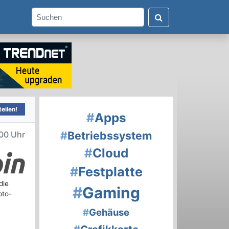
eilen!
#
Apps
#
Betriebssystem
00 Uhr
#
Cloud
#
Festplatte
die
#
Gaming
pto-
#
Gehäuse