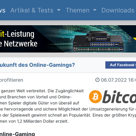
(current)
ws
Artikel & Tests
Themen
Downloads
ukunft des Online-Gamings?
Auf Facebook t
rofitieren
06.07.2022
16:
ganzen Welt verbreitet. Die Zugänglichkeit
und Branchen von Vorteil und Online-
n Spieler digitale Güter von überall auf
ine hervorragende und sichere Möglichkeit der Umsatzgenerierung für 
in der Spielewelt gewinnt schnell an Popularität. Eines der größten Kry
en von 1,2 Milliarden Dollar erzielt.
Online-Gaming