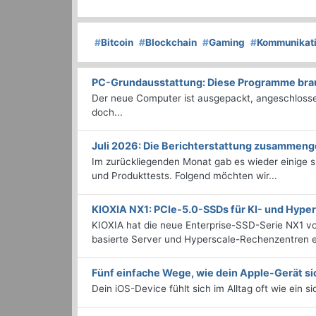
#
Bitcoin
#
Blockchain
#
Gaming
#
Kommunikat
PC-Grundausstattung: Diese Programme brauc
Der neue Computer ist ausgepackt, angeschlossen
doch...
Juli 2026: Die Bericht­erstattung zusammeng
Im zurückliegenden Monat gab es wieder einige
und Produkttests. Folgend möchten wir...
KIOXIA NX1: PCIe-5.0-SSDs für KI- und Hyp
KIOXIA hat die neue Enterprise-SSD-Serie NX1 vo
basierte Server und Hyperscale-Rechenzentren en
Fünf einfache Wege, wie dein Apple-Gerät si
Dein iOS-Device fühlt sich im Alltag oft wie ein s