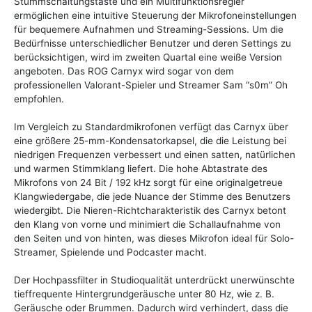
Stummschaltungstaste und ein Multifunktionsregler
ermöglichen eine intuitive Steuerung der Mikrofoneinstellungen
für bequemere Aufnahmen und Streaming-Sessions. Um die
Bedürfnisse unterschiedlicher Benutzer und deren Settings zu
berücksichtigen, wird im zweiten Quartal eine weiße Version
angeboten. Das ROG Carnyx wird sogar von dem
professionellen Valorant-Spieler und Streamer Sam “s0m” Oh
empfohlen.
Im Vergleich zu Standardmikrofonen verfügt das Carnyx über
eine größere 25-mm-Kondensatorkapsel, die die Leistung bei
niedrigen Frequenzen verbessert und einen satten, natürlichen
und warmen Stimmklang liefert. Die hohe Abtastrate des
Mikrofons von 24 Bit / 192 kHz sorgt für eine originalgetreue
Klangwiedergabe, die jede Nuance der Stimme des Benutzers
wiedergibt. Die Nieren-Richtcharakteristik des Carnyx betont
den Klang von vorne und minimiert die Schallaufnahme von
den Seiten und von hinten, was dieses Mikrofon ideal für Solo-
Streamer, Spielende und Podcaster macht.
Der Hochpassfilter in Studioqualität unterdrückt unerwünschte
tieffrequente Hintergrundgeräusche unter 80 Hz, wie z. B.
Geräusche oder Brummen. Dadurch wird verhindert, dass die