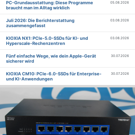
PC-Grundausstattung: Diese Programme
05.08.2026
braucht man im Alltag wirklich
Juli 2026: Die Bericht­erstattung
03.08.2026
zusammengefasst
KIOXIA NX1: PCIe-5.0-SSDs für KI- und
03.08.2026
Hyperscale-Rechenzentren
Fünf einfache Wege, wie dein Apple-Gerät
30.07.2026
sicherer wird
KIOXIA CM10: PCIe-6.0-SSDs für Enterprise-
30.07.2026
und KI-Anwendungen