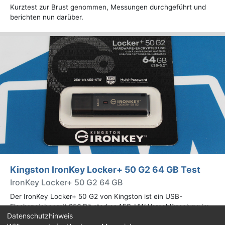
Kurztest zur Brust genommen, Messungen durchgeführt und
berichten nun darüber.
Kingston IronKey Locker+ 50 G2 64 GB Test
IronKey Locker+ 50 G2 64 GB
Der IronKey Locker+ 50 G2 von Kingston ist ein USB-
Flashspeicher mit 256 Bit starker AES-HW-Verschlüsselung im
Datenschutzhinweis
XTS-Modus. Wir haben das 64-GB-Modell im Praxistest