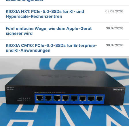
KIOXIA NX1: PCIe-5.0-SSDs für KI- und
03.08.2026
Hyperscale-Rechenzentren
Fünf einfache Wege, wie dein Apple-Gerät
30.07.2026
sicherer wird
KIOXIA CM10: PCIe-6.0-SSDs für Enterprise-
30.07.2026
und KI-Anwendungen