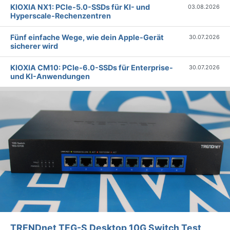
KIOXIA NX1: PCIe-5.0-SSDs für KI- und
03.08.2026
Hyperscale-Rechenzentren
Fünf einfache Wege, wie dein Apple-Gerät
30.07.2026
sicherer wird
KIOXIA CM10: PCIe-6.0-SSDs für Enterprise-
30.07.2026
und KI-Anwendungen
TRENDnet TEG-S Desktop 10G Switch Test