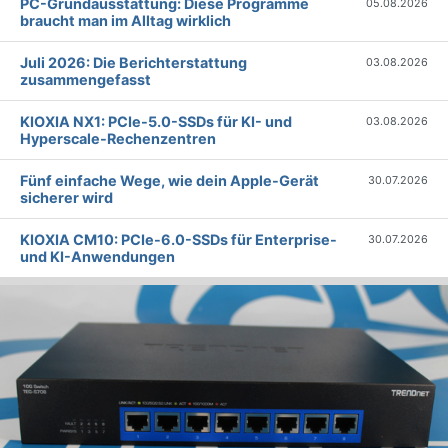
PC-Grundausstattung: Diese Programme
05.08.2026
braucht man im Alltag wirklich
Juli 2026: Die Bericht­erstattung
03.08.2026
zusammengefasst
KIOXIA NX1: PCIe-5.0-SSDs für KI- und
03.08.2026
Hyperscale-Rechenzentren
Fünf einfache Wege, wie dein Apple-Gerät
30.07.2026
sicherer wird
KIOXIA CM10: PCIe-6.0-SSDs für Enterprise-
30.07.2026
und KI-Anwendungen