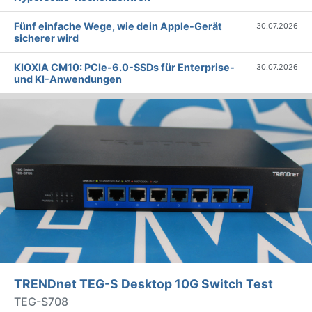
Fünf einfache Wege, wie dein Apple-Gerät
30.07.2026
sicherer wird
KIOXIA CM10: PCIe-6.0-SSDs für Enterprise-
30.07.2026
und KI-Anwendungen
TRENDnet TEG-S Desktop 10G Switch Test
TEG-S708