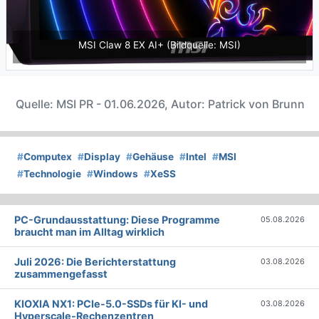
MSI Claw 8 EX AI+ (Bildquelle: MSI)
Quelle: MSI PR - 01.06.2026, Autor: Patrick von Brunn
#
Computex
#
Display
#
Gehäuse
#
Intel
#
MSI
#
Technologie
#
Windows
#
XeSS
PC-Grundausstattung: Diese Programme
05.08.2026
braucht man im Alltag wirklich
Juli 2026: Die Bericht­erstattung
03.08.2026
zusammengefasst
KIOXIA NX1: PCIe-5.0-SSDs für KI- und
03.08.2026
Hyperscale-Rechenzentren