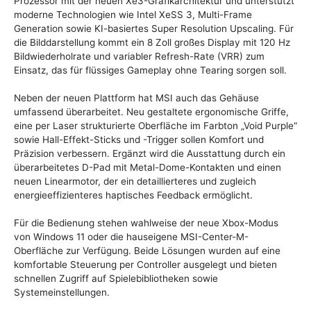
Prozessor mit der neuen Xe3-Grafikarchitektur und unterstützt
moderne Technologien wie Intel XeSS 3, Multi-Frame
Generation sowie KI-basiertes Super Resolution Upscaling. Für
die Bilddarstellung kommt ein 8 Zoll großes Display mit 120 Hz
Bildwiederholrate und variabler Refresh-Rate (VRR) zum
Einsatz, das für flüssiges Gameplay ohne Tearing sorgen soll.
Neben der neuen Plattform hat MSI auch das Gehäuse
umfassend überarbeitet. Neu gestaltete ergonomische Griffe,
eine per Laser strukturierte Oberfläche im Farbton „Void Purple“
sowie Hall-Effekt-Sticks und -Trigger sollen Komfort und
Präzision verbessern. Ergänzt wird die Ausstattung durch ein
überarbeitetes D-Pad mit Metal-Dome-Kontakten und einen
neuen Linearmotor, der ein detaillierteres und zugleich
energieeffizienteres haptisches Feedback ermöglicht.
Für die Bedienung stehen wahlweise der neue Xbox-Modus
von Windows 11 oder die hauseigene MSI-Center-M-
Oberfläche zur Verfügung. Beide Lösungen wurden auf eine
komfortable Steuerung per Controller ausgelegt und bieten
schnellen Zugriff auf Spielebibliotheken sowie
Systemeinstellungen.