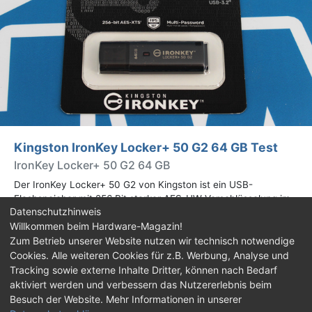
Kingston IronKey Locker+ 50 G2 64 GB Test
IronKey Locker+ 50 G2 64 GB
Der IronKey Locker+ 50 G2 von Kingston ist ein USB-
Flashspeicher mit 256 Bit starker AES-HW-Verschlüsselung im
Datenschutzhinweis
XTS-Modus. Wir haben das 64-GB-Modell im Praxistest
Willkommen beim Hardware-Magazin!
genauer begutachtet.
Zum Betrieb unserer Website nutzen wir technisch notwendige
Cookies. Alle weiteren Cookies für z.B. Werbung, Analyse und
Impressum
|
Kontakt
|
Jobs
|
Datenschutz
|
Tracking sowie externe Inhalte Dritter, können nach Bedarf
Consent‑Einstellungen
|
Haftungsausschluss
aktiviert werden und verbessern das Nutzererlebnis beim
Besuch der Website. Mehr Informationen in unserer
Feed
Facebook
YouTube
TikTok