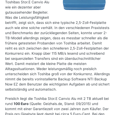
Toshibas Stor.E Canvio Alu
wie ein dezenter aber
gutaussehender Begleiter.
Was die Leistungsfähigkeit
betrifft, zeigt sich, dass sich eine typische 2,5-Zoll-Festplatte
auch wie eine solche verhält. In den verschiedenen Praxistests
und Benchmarks der zurückliegenden Seiten, konnte unser 2-
TB-Modell allerdings zeigen, dass es messbar schneller als die
frühere getesteten Probanden von Toshiba arbeitet. Damit
reiht es sich zwischen den schnelleren 2,5-Zoll-Festplatten der
Konkurrenz ein. Knapp über 115 MB/s lesend und schreibend
bei sequenziellen Transfers sind ein überduchschnittlicher
Wert. Damit meistert die kleine Platte die meisten
Alltagssituationen. Weder leistungsmäßig noch preislich
unterscheiden sich Toshiba groß von der Konkurrenz. Allerdings
nimmt die bereits vorinstallierte Backup Software NTI Backup
Now EZ dem Benutzer die wichtigsten Aufgaben ab und sichert
selbstständig und automatisch.
Preislich liegt die Toshiba Stor.E Canvio Alu mit 2 TB aktuell bei
rund
100 Euro
(Quelle: Geizhals.de, Stand: 09/2015) und
kommt mit einer Garantiezeit von zwei Jahren zum Käufer. Der
Preis pro Gigabyte liegt damit bei circa 5 Euro-Cent. Bei den