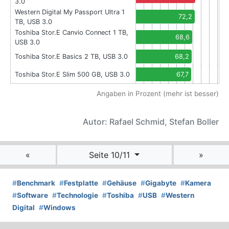
3.0
Western Digital My Passport Ultra 1
72,2
TB, USB 3.0
Toshiba Stor.E Canvio Connect 1 TB,
68,6
USB 3.0
Toshiba Stor.E Basics 2 TB, USB 3.0
68,2
Toshiba Stor.E Slim 500 GB, USB 3.0
67,7
Angaben in Prozent (mehr ist besser)
Autor: Rafael Schmid, Stefan Boller
«
Seite 10/11
»
#
Benchmark
#
Festplatte
#
Gehäuse
#
Gigabyte
#
Kamera
#
Software
#
Technologie
#
Toshiba
#
USB
#
Western
Digital
#
Windows