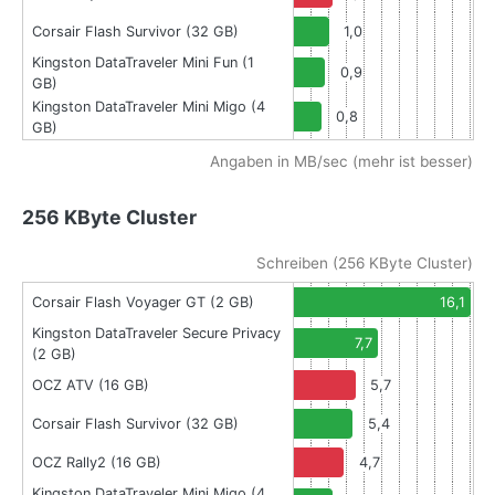
Corsair Flash Survivor (32 GB)
1,0
Kingston DataTraveler Mini Fun (1
0,9
GB)
Kingston DataTraveler Mini Migo (4
0,8
GB)
Angaben in MB/sec (mehr ist besser)
256 KByte Cluster
Schreiben (256 KByte Cluster)
Corsair Flash Voyager GT (2 GB)
16,1
Kingston DataTraveler Secure Privacy
7,7
(2 GB)
OCZ ATV (16 GB)
5,7
Corsair Flash Survivor (32 GB)
5,4
OCZ Rally2 (16 GB)
4,7
Kingston DataTraveler Mini Migo (4