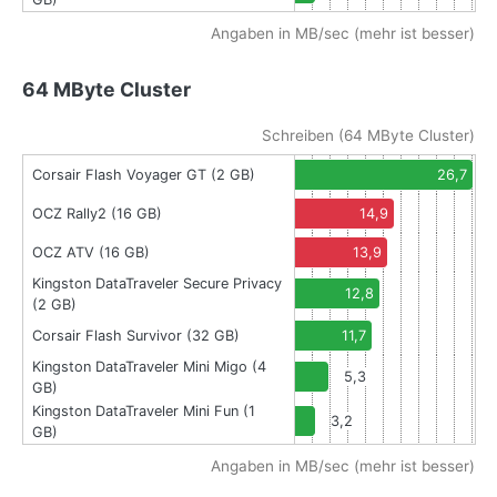
Angaben in MB/sec (mehr ist besser)
64 MByte Cluster
Schreiben (64 MByte Cluster)
Corsair Flash Voyager GT (2 GB)
26,7
OCZ Rally2 (16 GB)
14,9
OCZ ATV (16 GB)
13,9
Kingston DataTraveler Secure Privacy
12,8
(2 GB)
Corsair Flash Survivor (32 GB)
11,7
Kingston DataTraveler Mini Migo (4
5,3
GB)
Kingston DataTraveler Mini Fun (1
3,2
GB)
Angaben in MB/sec (mehr ist besser)