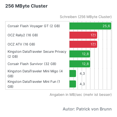
256 MByte Cluster
Schreiben (256 MByte Cluster)
Corsair Flash Voyager GT (2 GB)
25,6
OCZ Rally2 (16 GB)
17,1
OCZ ATV (16 GB)
17,1
Kingston DataTraveler Secure Privacy
12,8
(2 GB)
Corsair Flash Survivor (32 GB)
12,8
Kingston DataTraveler Mini Migo (4
4,3
GB)
Kingston DataTraveler Mini Fun (1
4,3
GB)
Angaben in MB/sec (mehr ist besser)
Autor: Patrick von Brunn