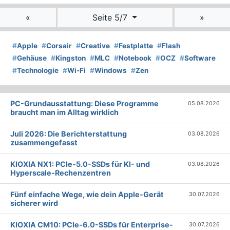
«
Seite 5/7
»
#
Apple
#
Corsair
#
Creative
#
Festplatte
#
Flash
#
Gehäuse
#
Kingston
#
MLC
#
Notebook
#
OCZ
#
Software
#
Technologie
#
Wi-Fi
#
Windows
#
Zen
PC-Grundausstattung: Diese Programme
05.08.2026
braucht man im Alltag wirklich
Juli 2026: Die Bericht­erstattung
03.08.2026
zusammengefasst
KIOXIA NX1: PCIe-5.0-SSDs für KI- und
03.08.2026
Hyperscale-Rechenzentren
Fünf einfache Wege, wie dein Apple-Gerät
30.07.2026
sicherer wird
KIOXIA CM10: PCIe-6.0-SSDs für Enterprise-
30.07.2026