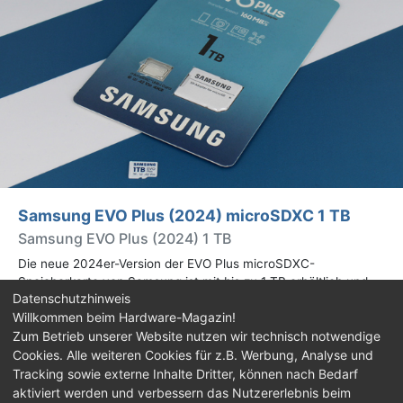
Samsung EVO Plus (2024) microSDXC 1 TB
Samsung EVO Plus (2024) 1 TB
Die neue 2024er-Version der EVO Plus microSDXC-
Speicherkarte von Samsung ist mit bis zu 1 TB erhältlich und
Datenschutzhinweis
bietet 160 MB/s lesend, statt 130 MB/s wie beim Vorgänger aus
Willkommen beim Hardware-Magazin!
2021. Mehr dazu im Test.
Zum Betrieb unserer Website nutzen wir technisch notwendige
Cookies. Alle weiteren Cookies für z.B. Werbung, Analyse und
Impressum
|
Kontakt
|
Jobs
|
Datenschutz
|
Tracking sowie externe Inhalte Dritter, können nach Bedarf
Consent‑Einstellungen
|
Haftungsausschluss
aktiviert werden und verbessern das Nutzererlebnis beim