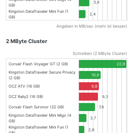
3,6
GB)
Kingston DataTraveler Mini Fun (1
2,4
GB)
Angaben in MB/sec (mehr ist besser)
2 MByte Cluster
Schreiben (2 MByte Cluster)
Corsair Flash Voyager GT (2 GB)
22,9
Kingston DataTraveler Secure Privacy
10,6
(2 GB)
OCZ ATV (16 GB)
9,8
OCZ Rally2 (16 GB)
9,3
Corsair Flash Survivor (32 GB)
7,8
Kingston DataTraveler Mini Migo (4
3,7
GB)
Kingston DataTraveler Mini Fun (1
2,8
GB)