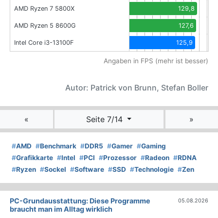
AMD Ryzen 7 5800X
129,8
AMD Ryzen 5 8600G
127,6
Intel Core i3-13100F
125,9
Angaben in FPS (mehr ist besser)
Autor: Patrick von Brunn, Stefan Boller
«
Seite 7/14
»
#
AMD
#
Benchmark
#
DDR5
#
Gamer
#
Gaming
#
Grafikkarte
#
Intel
#
PCI
#
Prozessor
#
Radeon
#
RDNA
#
Ryzen
#
Sockel
#
Software
#
SSD
#
Technologie
#
Zen
PC-Grundausstattung: Diese Programme
05.08.2026
braucht man im Alltag wirklich