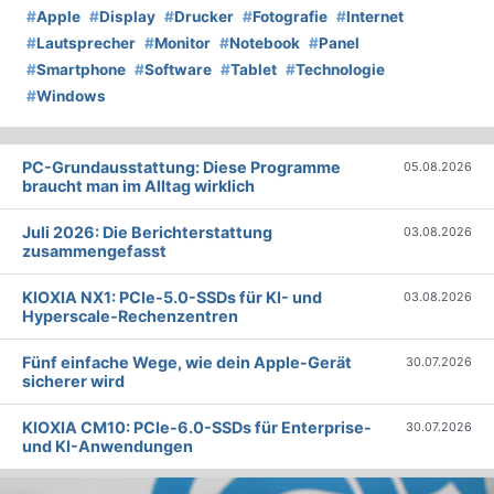
#
Apple
#
Display
#
Drucker
#
Fotografie
#
Internet
#
Lautsprecher
#
Monitor
#
Notebook
#
Panel
#
Smartphone
#
Software
#
Tablet
#
Technologie
#
Windows
PC-Grundausstattung: Diese Programme
05.08.2026
braucht man im Alltag wirklich
Juli 2026: Die Bericht­erstattung
03.08.2026
zusammengefasst
KIOXIA NX1: PCIe-5.0-SSDs für KI- und
03.08.2026
Hyperscale-Rechenzentren
Fünf einfache Wege, wie dein Apple-Gerät
30.07.2026
sicherer wird
KIOXIA CM10: PCIe-6.0-SSDs für Enterprise-
30.07.2026
und KI-Anwendungen