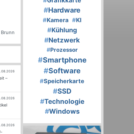
#
Grafikkarte
#
Hardware
#
Kamera
#
KI
#
Kühlung
n Brunn
#
Netzwerk
#
Prozessor
#
Smartphone
#
Software
.08.2026
it –
#
Speicherkarte
#
SSD
.08.2026
#
Technologie
ikel
#
Windows
.08.2026
U-