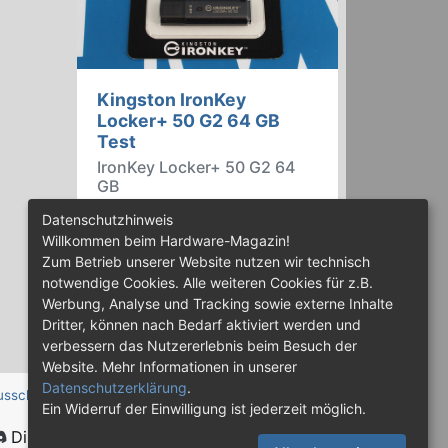
Kingston IronKey
Locker+ 50 G2 64 GB
Test
IronKey Locker+ 50 G2 64
GB
Der IronKey Locker+ 50 G2 von
Datenschutzhinweis
Kingston ist ein USB-
Willkommen beim Hardware-Magazin!
Flashspeicher mit 256 Bit starker
Zum Betrieb unserer Website nutzen wir technisch
AES-HW-Verschlüsselung im XTS-
notwendige Cookies. Alle weiteren Cookies für z.B.
Modus. Wir haben das 64-GB-
Werbung, Analyse und Tracking sowie externe Inhalte
Modell im Praxistest genauer
Dritter, können nach Bedarf aktiviert werden und
begutachtet.
verbessern das Nutzererlebnis beim Besuch der
Website. Mehr Informationen in unserer
Datenschutzerklärung
.
usschluss
Ein Widerruf der Einwilligung ist jederzeit möglich.
Discord