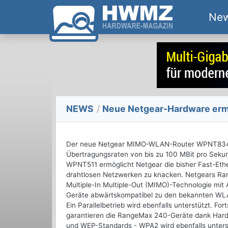
Ne
NEWS
/
Neue Netgear-Hardware erm
Der neue Netgear MIMO-WLAN-Router WPNT834 ist
Übertragungsraten von bis zu 100 MBit pro Sekun
WPNT511 ermöglicht Netgear die bisher Fast-Eth
drahtlosen Netzwerken zu knacken. Netgears R
Multiple-In Multiple-Out (MIMO)-Technologie mit 
Geräte abwärtskompatibel zu den bekannten WLA
Ein Parallelbetrieb wird ebenfalls unterstützt. Fo
garantieren die RangeMax 240-Geräte dank Hardw
und WEP-Standards - WPA2 wird ebenfalls unters