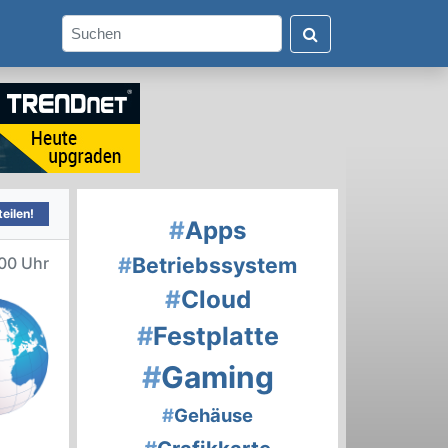
eilen!
#
Apps
#
Betriebssystem
00 Uhr
#
Cloud
#
Festplatte
#
Gaming
#
Gehäuse