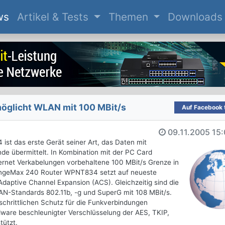
(current)
ws
Artikel & Tests
Themen
Downloads
öglicht WLAN mit 100 MBit/s
Auf Facebook t
09.11.2005
15:
 das erste Gerät seiner Art, das Daten mit
de übermittelt. In Kombination mit der PC Card
ernet Verkabelungen vorbehaltene 100 MBit/s Grenze in
angeMax 240 Router WPNT834 setzt auf neueste
Adaptive Channel Expansion (ACS). Gleichzeitig sind die
N-Standards 802.11b, -g und SuperG mit 108 MBit/s.
rtschrittlichen Schutz für die Funkverbindungen
are beschleunigter Verschlüsselung der AES, TKIP,
tützt.