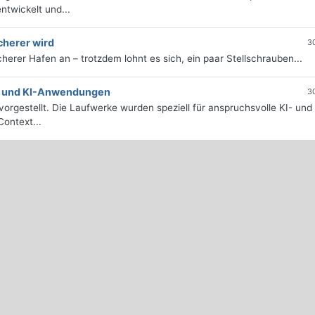
twickelt und...
cherer wird
3
icherer Hafen an – trotzdem lohnt es sich, ein paar Stellschrauben...
e- und KI-Anwendungen
3
orgestellt. Die Laufwerke wurden speziell für anspruchsvolle KI- und
ontext...