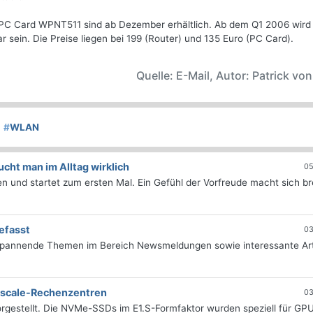
C Card WPNT511 sind ab Dezember erhältlich. Ab dem Q1 2006 wird
sein. Die Preise liegen bei 199 (Router) und 135 Euro (PC Card).
Quelle: E-Mail, Autor: Patrick vo
#
WLAN
ht man im Alltag wirklich
05
 und startet zum ersten Mal. Ein Gefühl der Vorfreude macht sich bre
efasst
03
 spannende Themen im Bereich Newsmeldungen sowie interessante Art
erscale-Rechenzentren
03
rgestellt. Die NVMe-SSDs im E1.S-Formfaktor wurden speziell für GP