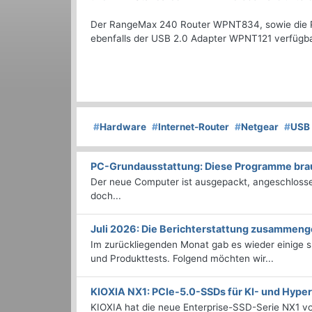
Der RangeMax 240 Router WPNT834, sowie die P
ebenfalls der USB 2.0 Adapter WPNT121 verfügbar 
#
Hardware
#
Internet-Router
#
Netgear
#
USB
PC-Grundausstattung: Diese Programme brauc
Der neue Computer ist ausgepackt, angeschlossen
doch...
Juli 2026: Die Bericht­erstattung zusammeng
Im zurückliegenden Monat gab es wieder einige
und Produkttests. Folgend möchten wir...
KIOXIA NX1: PCIe-5.0-SSDs für KI- und Hyp
KIOXIA hat die neue Enterprise-SSD-Serie NX1 vo