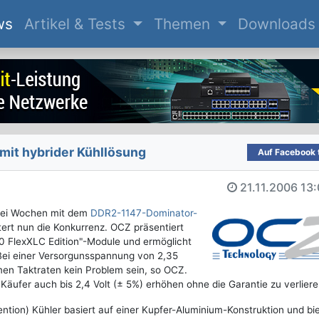
(current)
ws
Artikel & Tests
Themen
Downloads
mit hybrider Kühllösung
Auf Facebook t
21.11.2006
13:
wei Wochen mit dem
DDR2-1147-Dominator-
ert nun die Konkurrenz. OCZ präsentiert
 FlexXLC Edition"-Module und ermöglicht
Bei einer Versorgunsspannung von 2,35
men Taktraten kein Problem sein, so OCZ.
Käufer auch bis 2,4 Volt (± 5%) erhöhen ohne die Garantie zu verliere
tion) Kühler basiert auf einer Kupfer-Aluminium-Konstruktion und bi