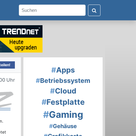
eilen!
#
Apps
#
Betriebssystem
00 Uhr
#
Cloud
#
Festplatte
#
Gaming
n.
#
Gehäuse
etet