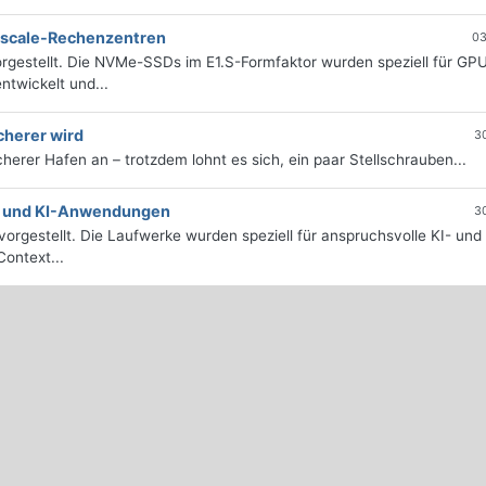
erscale-Rechenzentren
03
rgestellt. Die NVMe-SSDs im E1.S-Formfaktor wurden speziell für GP
twickelt und...
cherer wird
3
icherer Hafen an – trotzdem lohnt es sich, ein paar Stellschrauben...
e- und KI-Anwendungen
3
orgestellt. Die Laufwerke wurden speziell für anspruchsvolle KI- und
ontext...