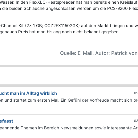
 Wasser. In den FlexXLC-Heatspreader hat man bereits einen Kreislauf 
ch die beiden Schläuche angeschlossen werden um die PC2-9200 Fle
-Channel Kit (2x 1 GB; OCZ2FX11502GK) auf den Markt bringen und w
 genauen Preis hat man bislang noch nicht bekannt gegeben.
Quelle: E-Mail, Autor: Patrick vo
ht man im Alltag wirklich
05
 und startet zum ersten Mal. Ein Gefühl der Vorfreude macht sich bre
efasst
03
 spannende Themen im Bereich Newsmeldungen sowie interessante Art