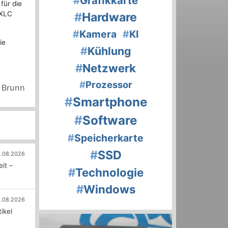
#
Grafikkarte
für die
xXLC
#
Hardware
#
Kamera
#
KI
ie
#
Kühlung
#
Netzwerk
#
Prozessor
n Brunn
#
Smartphone
#
Software
#
Speicherkarte
#
SSD
.08.2026
it –
#
Technologie
#
Windows
.08.2026
ikel