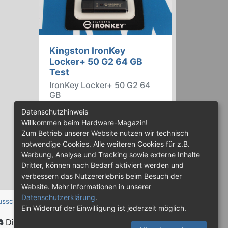
Kingston IronKey
Locker+ 50 G2 64 GB
Test
IronKey Locker+ 50 G2 64
GB
Der IronKey Locker+ 50 G2 von
Datenschutzhinweis
Kingston ist ein USB-
Willkommen beim Hardware-Magazin!
Flashspeicher mit 256 Bit starker
Zum Betrieb unserer Website nutzen wir technisch
AES-HW-Verschlüsselung im XTS-
notwendige Cookies. Alle weiteren Cookies für z.B.
Modus. Wir haben das 64-GB-
Werbung, Analyse und Tracking sowie externe Inhalte
Modell im Praxistest genauer
Dritter, können nach Bedarf aktiviert werden und
begutachtet.
verbessern das Nutzererlebnis beim Besuch der
Website. Mehr Informationen in unserer
Datenschutzerklärung
.
usschluss
Ein Widerruf der Einwilligung ist jederzeit möglich.
Discord