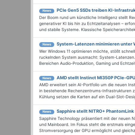
PCIe Gen5 SSDs treiben KI-Infrastru
News
Der Boom rund um künstliche Intelligenz stellt
generativer KI bis hin zu Echtzeitanalysen – erfo
und stabile Systeme. Klassische Speicherarchite
System-Latenzen minimieren unter 
News
Wer Windows 11 optimieren möchte, stößt schnel
ruckelnden System ausmacht: System-Latenzen. 
Bereichen Audio-Produktion, Gaming und Echtzeit-
AMD stellt Instinct MI350P PCIe-GPU
News
AMD erweitert sein AI-Portfolio um die neuen Ins
in bestehende Rechenzentrums-Infrastrukturen z
Kühlung setzen die Karten auf ein Dual-Slot-Desig
Sapphire stellt NITRO+ PhantomLink P
News
Sapphire Technology präsentiert mit der neuen 
und Mainboard. Im Fokus steht die erstmals eing
Stromversorgung der GPU ermöglicht und gleichze