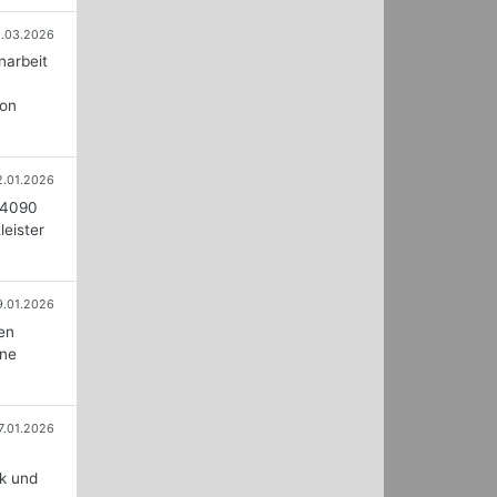
8.03.2026
narbeit
von
2.01.2026
 4090
leister
9.01.2026
ren
ine
7.01.2026
k und