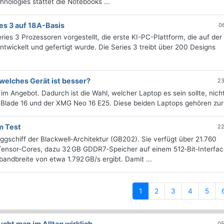
hnologies stattet die Notebooks ...
ies 3 auf 18A-Basis
0
eries 3 Prozessoren vorgestellt, die erste KI-PC-Plattform, die auf der 
twickelt und gefertigt wurde. Die Series 3 treibt über 200 Designs
 welches Gerät ist besser?
23
 im Angebot. Dadurch ist die Wahl, welcher Laptop es sein sollte, nic
 Blade 16 und der XMG Neo 16 E25. Diese beiden Laptops gehören zurze
m Test
22
gschiff der Blackwell‑Architektur (GB202). Sie verfügt über 21.760
ensor‑Cores, dazu 32 GB GDDR7‑Speicher auf einem 512‑Bit‑Interfac
andbreite von etwa 1.792 GB/s ergibt. Damit ...
(current)
1
2
3
4
5
ht man im Alltag wirklich
05