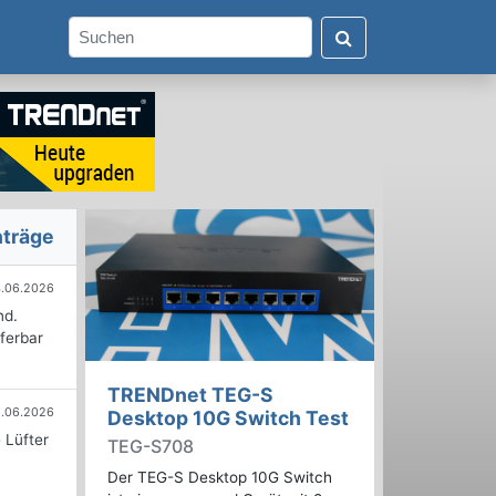
nträge
.06.2026
nd.
ferbar
TRENDnet TEG-S
.06.2026
Desktop 10G Switch Test
 Lüfter
TEG-S708
Der TEG-S Desktop 10G Switch