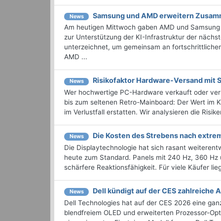
Samsung und AMD erweitern Zusamm
News
Am heutigen Mittwoch gaben AMD und Samsung E
zur Unterstützung der KI-Infrastruktur der näch
unterzeichnet, um gemeinsam an fortschrittlich
AMD ...
Risikofaktor Hardware-Versand mit
News
Wer hochwertige PC-Hardware verkauft oder ver
bis zum seltenen Retro-Mainboard: Der Wert im K
im Verlustfall erstatten. Wir analysieren die Risiken
Die Kosten des Strebens nach extre
News
Die Displaytechnologie hat sich rasant weiterentw
heute zum Standard. Panels mit 240 Hz, 360 Hz
schärfere Reaktionsfähigkeit. Für viele Käufer liegt
Dell kündigt auf der CES zahlreiche
News
Dell Technologies hat auf der CES 2026 eine gan
blendfreiem OLED und erweiterten Prozessor-Opt