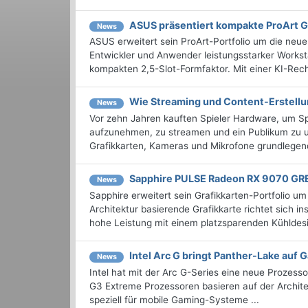
ASUS präsentiert kompakte ProArt 
News
ASUS erweitert sein ProArt-Portfolio um die neue 
Entwickler und Anwender leistungsstarker Workst
kompakten 2,5-Slot-Formfaktor. Mit einer KI-Re
Wie Streaming und Content-Erstell
News
Vor zehn Jahren kauften Spieler Hardware, um Spi
aufzunehmen, zu streamen und ein Publikum zu u
Grafikkarten, Kameras und Mikrofone grundlegend
Sapphire PULSE Radeon RX 9070 GRE
News
Sapphire erweitert sein Grafikkarten-Portfoli
Architektur basierende Grafikkarte richtet sich
hohe Leistung mit einem platzsparenden Kühldes
Intel Arc G bringt Panther-Lake auf
News
Intel hat mit der Arc G-Series eine neue Prozess
G3 Extreme Prozessoren basieren auf der Archit
speziell für mobile Gaming-Systeme ...