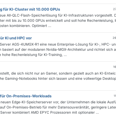
 für KI-Cluster mit 10.000 GPUs
2
 All-QLC-Flash-Speicherlösung für KI-Infrastrukturen vorgestellt. 
ter mit bis zu 10.000 GPUs entwickelt und soll hohe Rechenleistung, l
osten kombinieren. Optimiert ...
ür KI und HPC vor
26
erver AGS-4UMGX-R1 eine neue Enterprise-Lösung für KI-, HPC- un
 basiert auf der modularen Nvidia-MGX-Architektur und richtet sich 
ohe Rechenleistung für KI-Training, ...
1
tellt, die sich nicht nur an Gamer, sondern gezielt auch an KI-Entwic
sche Gaming-Notebooks hinter sich lassen und eine vollwertige Deskto
 für On-Premises-Workloads
1
neuen Edge-KI-Speicherserver vor, der Unternehmen die lokale Ausf
 auf On-Premises-Betrieb für mehr Datensouveränität, geringere Lat
 Server kombiniert AMD EPYC Prozessoren mit optionaler ...