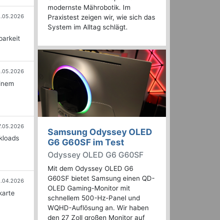
modernste Mährobotik. Im
1.05.2026
Praxistest zeigen wir, wie sich das
System im Alltag schlägt.
barkeit
0.05.2026
einem
7.05.2026
Samsung Odyssey OLED
kloads
G6 G60SF im Test
Odyssey OLED G6 G60SF
Mit dem Odyssey OLED G6
G60SF bietet Samsung einen QD-
.04.2026
OLED Gaming-Monitor mit
karte
schnellem 500-Hz-Panel und
WQHD-Auflösung an. Wir haben
den 27 Zoll großen Monitor auf