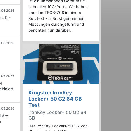
ist ein unmanaged Gerät mit 8
schnellen 10G-Ports. Wir haben
6.06.2026
uns den TEG-S708 in einem
s, KI-
Kurztest zur Brust genommen,
Messungen durchgeführt und
berichten nun darüber.
3.06.2026
.06.2026
-4-
biniert
Kingston IronKey
Locker+ 50 G2 64 GB
Test
.05.2026
IronKey Locker+ 50 G2 64
d Arc
GB
n
Der IronKey Locker+ 50 G2 von