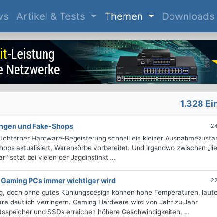
(current)
ws
Artikel & Tests
Themen
Downloads
1.328 Ei
ungen und Fake-Shops
24
nüchterner Hardware-Begeisterung schnell ein kleiner Ausnahmezusta
ops aktualisiert, Warenkörbe vorbereitet. Und irgendwo zwischen „lie
 setzt bei vielen der Jagdinstinkt ...
Gaming PCs immer wichtiger wird
22
g, doch ohne gutes Kühlungsdesign können hohe Temperaturen, laute
ware deutlich verringern. Gaming Hardware wird von Jahr zu Jahr
eitsspeicher und SSDs erreichen höhere Geschwindigkeiten, ...