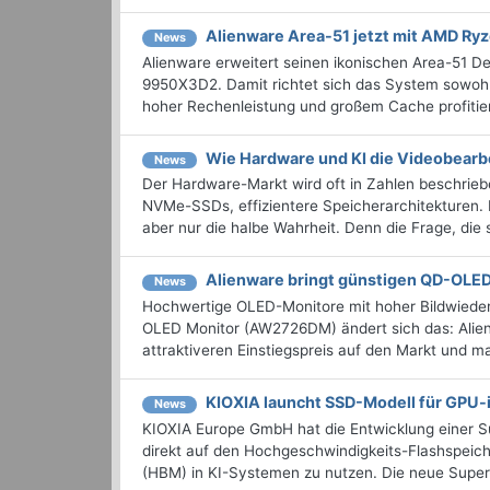
Alienware Area-51 jetzt mit AMD Ry
News
Alienware erweitert seinen ikonischen Area-51 
9950X3D2. Damit richtet sich das System sowohl 
hoher Rechenleistung und großem Cache profitiere
Wie Hardware und KI die Videobearb
News
Der Hardware-Markt wird oft in Zahlen beschriebe
NVMe-SSDs, effizientere Speicherarchitekturen. F
aber nur die halbe Wahrheit. Denn die Frage, die s
Alienware bringt günstigen QD-OLE
News
Hochwertige OLED-Monitore mit hoher Bildwieder
OLED Monitor (AW2726DM) ändert sich das: Alien
attraktiveren Einstiegspreis auf den Markt und ma
KIOXIA launcht SSD-Modell für GPU-i
News
KIOXIA Europe GmbH hat die Entwicklung einer 
direkt auf den Hochgeschwindigkeits-Flashspeic
(HBM) in KI-Systemen zu nutzen. Die neue Super-