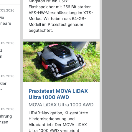
Kingston ist ein USB-
Flashspeicher mit 256 Bit starker
7.05.2026
AES-HW-Verschlüsselung im XTS-
Die
Modus. Wir haben das 64-GB-
ineare
Modell im Praxistest genauer
begutachtet.
.05.2026
d
an
6.05.2026
kler
p-
Praxistest MOVA LiDAX
Ultra 1000 AWD
MOVA LiDAX Ultra 1000 AWD
1.05.2026
LiDAR-Navigation, KI-gestützte
ührung
Hinderniserkennung und
enzen
Allradantrieb: Der MOVA LiDAX
Ultra 1000 AWD verspricht