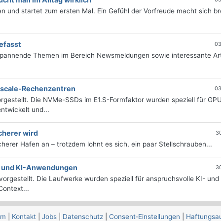
 und startet zum ersten Mal. Ein Gefühl der Vorfreude macht sich bre
efasst
03
 spannende Themen im Bereich Newsmeldungen sowie interessante Art
erscale-Rechenzentren
03
rgestellt. Die NVMe-SSDs im E1.S-Formfaktor wurden speziell für GP
twickelt und...
cherer wird
3
icherer Hafen an – trotzdem lohnt es sich, ein paar Stellschrauben...
e- und KI-Anwendungen
3
orgestellt. Die Laufwerke wurden speziell für anspruchsvolle KI- und
ontext...
um
|
Kontakt
|
Jobs
|
Datenschutz
|
Consent‑Einstellungen
|
Haftungsa