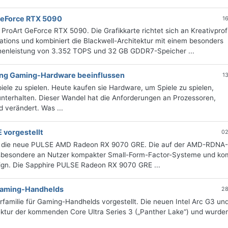
GeForce RTX 5090
1
ProArt GeForce RTX 5090. Die Grafikkarte richtet sich an Kreativprofi
ations und kombiniert die Blackwell-Architektur mit einem besonders
chenleistung von 3.352 TOPS und 32 GB GDDR7-Speicher ...
ung Gaming-Hardware beeinflussen
1
ele zu spielen. Heute kaufen sie Hardware, um Spiele zu spielen,
nterhalten. Dieser Wandel hat die Anforderungen an Prozessoren,
 verändert. Was ...
 vorgestellt
02
o um die neue PULSE AMD Radeon RX 9070 GRE. Die auf der AMD-RDNA
 insbesondere an Nutzer kompakter Small-Form-Factor-Systeme und kom
ign. Die Sapphire PULSE Radeon RX 9070 GRE ...
 Gaming-Handhelds
28
orfamilie für Gaming-Handhelds vorgestellt. Die neuen Intel Arc G3 un
ektur der kommenden Core Ultra Series 3 („Panther Lake“) und wurde