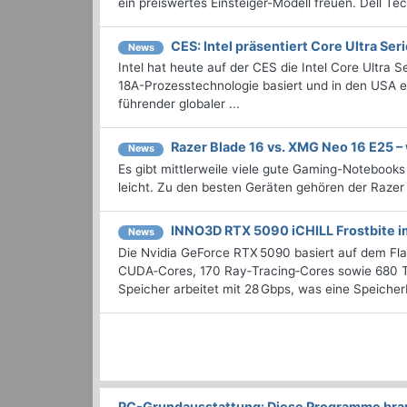
ein preiswertes Einsteiger-Modell freuen. Dell Tec
CES: Intel präsentiert Core Ultra Ser
News
Intel hat heute auf der CES die Intel Core Ultra S
18A-Prozesstechnologie basiert und in den USA en
führender globaler ...
Razer Blade 16 vs. XMG Neo 16 E25 –
News
Es gibt mittlerweile viele gute Gaming-Notebooks
leicht. Zu den besten Geräten gehören der Razer
INNO3D RTX 5090 iCHILL Frostbite i
News
Die Nvidia GeForce RTX 5090 basiert auf dem Flag
CUDA‑Cores, 170 Ray‑Tracing‑Cores sowie 680 T
Speicher arbeitet mit 28 Gbps, was eine Speicherb
PC-Grundausstattung: Diese Programme brauc