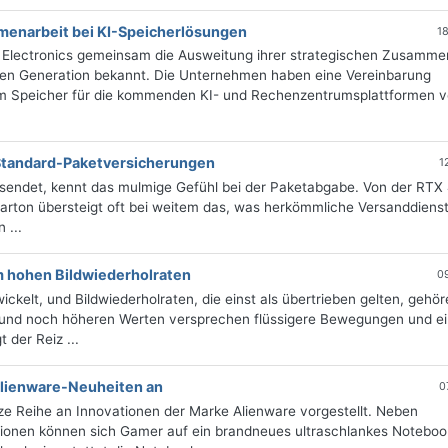
enarbeit bei KI-Speicherlösungen
1
lectronics gemeinsam die Ausweitung ihrer strategischen Zusamme
sten Generation bekannt. Die Unternehmen haben eine Vereinbarung
em Speicher für die kommenden KI- und Rechenzentrumsplattformen 
 Standard-Paketversicherungen
1
sendet, kennt das mulmige Gefühl bei der Paketabgabe. Von der RTX
arton übersteigt oft bei weitem das, was herkömmliche Versanddienst
 ...
m hohen Bildwiederholraten
0
ickelt, und Bildwiederholraten, die einst als übertrieben gelten, gehö
 und noch höheren Werten versprechen flüssigere Bewegungen und e
 der Reiz ...
 Alienware-Neuheiten an
0
ze Reihe an Innovationen der Marke Alienware vorgestellt. Neben
ionen können sich Gamer auf ein brandneues ultraschlankes Noteboo