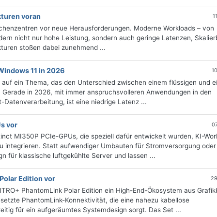
kturen voran
1
 Rechenzentren vor neue Herausforderungen. Moderne Workloads – von
rdern nicht nur hohe Leistung, sondern auch geringe Latenzen, Skalier
kturen stoßen dabei zunehmend ...
Windows 11 in 2026
1
l auf ein Thema, das den Unterschied zwischen einem flüssigen und 
Gerade in 2026, mit immer anspruchsvolleren Anwendungen in den
Datenverarbeitung, ist eine niedrige Latenz ...
s vor
0
tinct MI350P PCIe-GPUs, die speziell dafür entwickelt wurden, KI-Wor
u integrieren. Statt aufwendiger Umbauten für Stromversorgung oder
n für klassische luftgekühlte Server und lassen ...
olar Edition vor
29
NITRO+ PhantomLink Polar Edition ein High-End-Ökosystem aus Grafik
esetzte PhantomLink-Konnektivität, die eine nahezu kabellose
itig für ein aufgeräumtes Systemdesign sorgt. Das Set ...