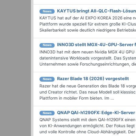
KAYTUS bringt All-QLC-Flash-Lösung
News
KAYTUS hat auf der AI EXPO KOREA 2026 eine neue
Plattform wurde speziell für extrem große KI-Clus
Skalierbarkeit sowie deutlich niedrigere Betriebsk
INNO3D stellt MGX-4U-GPU-Server f
News
INNO3D hat mit dem neuen Nvidia MGX 4U GPU S
datenintensive Workloads vorgestellt. Das System
Unternehmen sowie Forschungseinrichtungen, die h
Razer Blade 18 (2026) vorgestellt
News
Razer hat die neue Generation des Blade 18 vorges
und Creator richtet. Das neue Modell soll klassi
Plattform in mobiler Form bieten. Im ...
QNAP QAI-h1290FX: Edge-KI-Server
News
QNAP Systems stellt mit dem QAI-h1290FX einen 
von KI-Anwendungen ermöglicht. Der Fokus liegt
und volle Kontrolle ohne Cloud-Abhängigkeit. Der