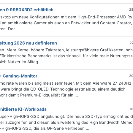
zen 9 9950X3D2 erhältlich
28
Desktop um neue Konfigurationen mit dem High-End-Prozessor AMD Ry
an ambitionierte Gamer als auch an Entwickler und Content Creator,
n. Der ...
eitung 2026 neu definieren
2
n. Mehr Kerne, höhere Taktraten, leistungsfähigere Grafikkarten, sch
ür klassische Benchmarks ist das sinnvoll, für viele reale Nutzungss
ich Nutzer im Alltag ...
D-Gaming-Monitor
20
holrate waren bislang meist sehr teuer. Mit dem Alienware 27 240Hz
ware bringt die QD-OLED-Technologie erstmals zu einem deutlich
cht damit Premium-Bildqualität für ein ...
nitiierte KI-Workloads
1
Super-High-IOPS-SSD angekündigt. Der neue SSD-Typ ermöglicht es 
her zuzugreifen und diesen als Erweiterung des High Bandwidth Memo
High-IOPS-SSD, die als GP-Serie vertrieben ...