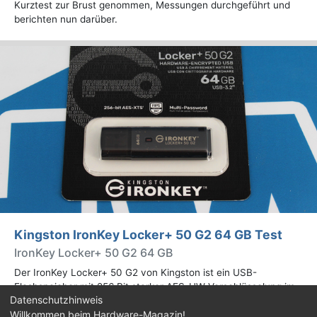
Kurztest zur Brust genommen, Messungen durchgeführt und
berichten nun darüber.
Kingston IronKey Locker+ 50 G2 64 GB Test
IronKey Locker+ 50 G2 64 GB
Der IronKey Locker+ 50 G2 von Kingston ist ein USB-
Flashspeicher mit 256 Bit starker AES-HW-Verschlüsselung im
Datenschutzhinweis
XTS-Modus. Wir haben das 64-GB-Modell im Praxistest
Willkommen beim Hardware-Magazin!
genauer begutachtet.