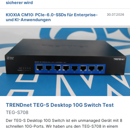
sicherer wird
KIOXIA CM10: PCIe-6.0-SSDs für Enterprise-
30.07.2026
und KI-Anwendungen
TRENDnet TEG-S Desktop 10G Switch Test
TEG-S708
Der TEG-S Desktop 10G Switch ist ein unmanaged Gerät mit 8
schnellen 10G-Ports. Wir haben uns den TEG-S708 in einem