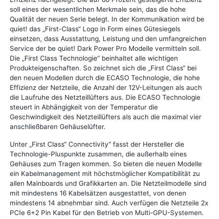
soll eines der wesentlichen Merkmale sein, das die hohe
Qualität der neuen Serie belegt. In der Kommunikation wird be
quiet! das „First-Class“ Logo in Form eines Gütesiegels
einsetzen, dass Ausstattung, Leistung und den umfangreichen
Service der be quiet! Dark Power Pro Modelle vermitteln soll.
Die „First Class Technologie“ beinhaltet alle wichtigen
Produkteigenschaften. So zeichnet sich die „First Class“ bei
den neuen Modellen durch die ECASO Technologie, die hohe
Effizienz der Netzteile, die Anzahl der 12V-Leitungen als auch
die Laufruhe des Netzteillüfters aus. Die ECASO Technologie
steuert in Abhängigkeit von der Temperatur die
Geschwindigkeit des Netzteillüfters als auch die maximal vier
anschließbaren Gehäuselüfter.
Unter „First Class“ Connectivity“ fasst der Hersteller die
Technologie-Pluspunkte zusammen, die außerhalb eines
Gehäuses zum Tragen kommen. So bieten die neuen Modelle
ein Kabelmanagement mit höchstmöglicher Kompatibilität zu
allen Mainboards und Grafikkarten an. Die Netzteilmodelle sind
mit mindestens 16 Kabelsätzen ausgestattet, von denen
mindestens 14 abnehmbar sind. Auch verfügen die Netzteile 2x
PCIe 6+2 Pin Kabel für den Betrieb von Multi-GPU-Systemen.