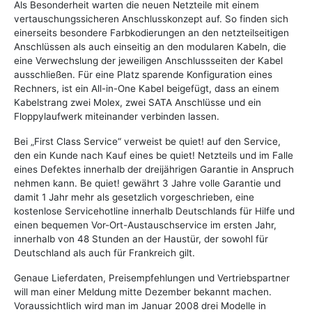
Als Besonderheit warten die neuen Netzteile mit einem
vertauschungssicheren Anschlusskonzept auf. So finden sich
einerseits besondere Farbkodierungen an den netzteilseitigen
Anschlüssen als auch einseitig an den modularen Kabeln, die
eine Verwechslung der jeweiligen Anschlussseiten der Kabel
ausschließen. Für eine Platz sparende Konfiguration eines
Rechners, ist ein All-in-One Kabel beigefügt, dass an einem
Kabelstrang zwei Molex, zwei SATA Anschlüsse und ein
Floppylaufwerk miteinander verbinden lassen.
Bei „First Class Service“ verweist be quiet! auf den Service,
den ein Kunde nach Kauf eines be quiet! Netzteils und im Falle
eines Defektes innerhalb der dreijährigen Garantie in Anspruch
nehmen kann. Be quiet! gewährt 3 Jahre volle Garantie und
damit 1 Jahr mehr als gesetzlich vorgeschrieben, eine
kostenlose Servicehotline innerhalb Deutschlands für Hilfe und
einen bequemen Vor-Ort-Austauschservice im ersten Jahr,
innerhalb von 48 Stunden an der Haustür, der sowohl für
Deutschland als auch für Frankreich gilt.
Genaue Lieferdaten, Preisempfehlungen und Vertriebspartner
will man einer Meldung mitte Dezember bekannt machen.
Voraussichtlich wird man im Januar 2008 drei Modelle in